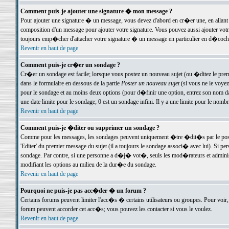
Comment puis-je ajouter une signature � mon message ?
Pour ajouter une signature � un message, vous devez d'abord en cr�er une, en allant
composition d'un message pour ajouter votre signature. Vous pouvez aussi ajouter vot
toujours emp�cher d'attacher votre signature � un message en particulier en d�cochan
Revenir en haut de page
Comment puis-je cr�er un sondage ?
Cr�er un sondage est facile; lorsque vous postez un nouveau sujet (ou �ditez le premie
dans le formulaire en dessous de la partie
Poster un nouveau sujet
(si vous ne le voyez
pour le sondage et au moins deux options (pour d�finir une option, entrez son nom d
une date limite pour le sondage; 0 est un sondage infini. Il y a une limite pour le nomb
Revenir en haut de page
Comment puis-je �diter ou supprimer un sondage ?
Comme pour les messages, les sondages peuvent uniquement �tre �dit�s par le poste
'Editer' du premier message du sujet (il a toujours le sondage associ� avec lui). Si 
sondage. Par contre, si une personne a d�j� vot�, seuls les mod�rateurs et administ
modifiant les options au milieu de la dur�e du sondage.
Revenir en haut de page
Pourquoi ne puis-je pas acc�der � un forum ?
Certains forums peuvent limiter l'acc�s � certains utilisateurs ou groupes. Pour voir, 
forum peuvent accorder cet acc�s; vous pouvez les contacter si vous le voulez.
Revenir en haut de page