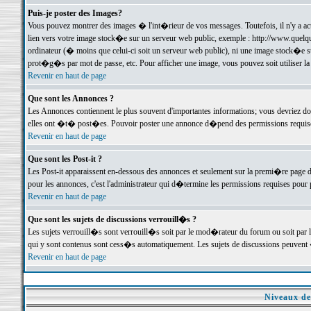
Puis-je poster des Images?
Vous pouvez montrer des images � l'int�rieur de vos messages. Toutefois, il n'y a 
lien vers votre image stock�e sur un serveur web public, exemple : http://www.quelq
ordinateur (� moins que celui-ci soit un serveur web public), ni une image stock�e su
prot�g�s par mot de passe, etc. Pour afficher une image, vous pouvez soit utiliser 
Revenir en haut de page
Que sont les Annonces ?
Les Annonces contiennent le plus souvent d'importantes informations; vous devriez d
elles ont �t� post�es. Pouvoir poster une annonce d�pend des permissions requises;
Revenir en haut de page
Que sont les Post-it ?
Les Post-it apparaissent en-dessous des annonces et seulement sur la premi�re page 
pour les annonces, c'est l'administrateur qui d�termine les permissions requises pour 
Revenir en haut de page
Que sont les sujets de discussions verrouill�s ?
Les sujets verrouill�s sont verrouill�s soit par le mod�rateur du forum ou soit par 
qui y sont contenus sont cess�s automatiquement. Les sujets de discussions peuvent 
Revenir en haut de page
Niveaux de