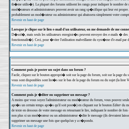
th�me utilis�). La plupart des forums utilisent les rangs pour indiquer le nombre de m
mod�rateurs et administrateurs peuvent avoir un rang sp�cifique qui leur est propre. 
probablement un mod�rateur ou administrateur qui abaissera simplement votre compte
Revenir en haut de page
Lorsque je clique sur le lien e-mail d'un utilisateur, on me demande de me conne
D�sol�, mais seuls les utilisateurs enregistr�s peuvent envoyer des e-mails � des ge
fonctionnalit�). Ceci, pour �viter l'utilisation malveillante du syst�me d'e-mail par 
Revenir en haut de page
Comment puis-je poster un sujet dans un forum ?
Facile, cliquez sur le bouton appropri� soit sur la page du forum, soit sur la page du 
vous sont disponibles sont list�s sur le bas de la page du forum ou du sujet (la liste
V
Revenir en haut de page
Comment puis-je �diter ou supprimer un message ?
A moins que vous soyez l'administrateur ou mod�rateur du forum, vous pouvez seul
apr�s un certain temps apr�s qu'il soit post�) en cliquant sur le bouton
Editer
du me
de texte en dessous de votre message en retournant le lire, indiquant le nombre de fo
non plus si un mod�rateur ou un administrateur �dite le message (ils devraient laisser
supprimer un message une fois que quelqu'un y a r�pondu.
Revenir en haut de page