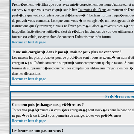
Premi�rement, v�rifiez que vous avez entr� correctement vos nom d'utilisateur et mo
est activ� et que vous avez cliqu� sur le lien
J'ai moins de 13 ans
au moment de l'enre
peut-�tre que votre compte a besoin d'�tre activ� ? Certains forums requi�rent que 
de pouvoir vous connecter. Lorsque vous vous �tes enregistr�, un message aurait d� v
instructions qui s'y trouvent; si vous ne l'avez pas re�u, alors �tes-vous bien s�r que
lesquelles l'activation est utilis�e, c'est de r�duire les chances de voir des utilis
fournie est valide, essayez alors de contacter l'administrateur du forum.
Revenir en haut de page
Je me suis enregistr� dans le pass�, mais ne peux plus me connecter ?!
Les raisons les plus probables pour ce probl�me sont : vous avez entr� un nom d'ut
enregistr�) ou l'administrateur a supprim� votre compte pour quelque raison. Si vous 
forums de supprimer p�riodiquement les comptes des utilisateurs n'ayant rien post� a
dans les discussions.
Revenir en haut de page
Pr�f�rences et
Comment puis-je changer mes pr�f�rences ?
Toutes vos pr�f�rences (si vous �tes enregistr�) sont stock�es dans la base de don
ne pas �tre le cas). Ceci vous permettra de changer toutes vos pr�f�rences.
Revenir en haut de page
Les heures ne sont pas correctes !