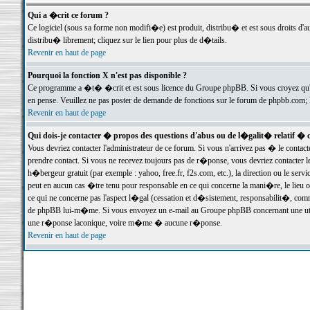
Qui a �crit ce forum ?
Ce logiciel (sous sa forme non modifi�e) est produit, distribu� et est sous droits d'a
distribu� librement; cliquez sur le lien pour plus de d�tails.
Revenir en haut de page
Pourquoi la fonction X n'est pas disponible ?
Ce programme a �t� �crit et est sous licence du Groupe phpBB. Si vous croyez qu'un
en pense. Veuillez ne pas poster de demande de fonctions sur le forum de phpbb.com; 
Revenir en haut de page
Qui dois-je contacter � propos des questions d'abus ou de l�galit� relatif � 
Vous devriez contacter l'administrateur de ce forum. Si vous n'arrivez pas � le conta
prendre contact. Si vous ne recevez toujours pas de r�ponse, vous devriez contacter 
h�bergeur gratuit (par exemple : yahoo, free.fr, f2s.com, etc.), la direction ou le se
peut en aucun cas �tre tenu pour responsable en ce qui concerne la mani�re, le lieu ou 
ce qui ne concerne pas l'aspect l�gal (cessation et d�sistement, responsabilit�, comm
de phpBB lui-m�me. Si vous envoyez un e-mail au Groupe phpBB concernant une utili
une r�ponse laconique, voire m�me � aucune r�ponse.
Revenir en haut de page