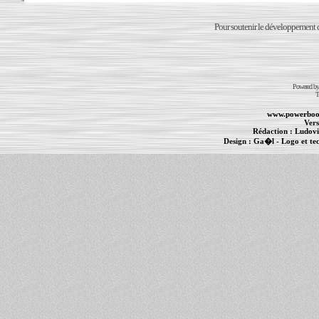
Pour soutenir le développement du
Powered b
T
www.powerboo
Vers
Rédaction :
Ludovi
Design :
Ga�l
- Logo et te
Informations :
PowerBook
-
MacBook Pro
-
i