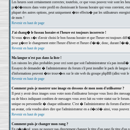
Les heures sont certainement correctes; toutefois, ce que vous pouvez voir sont les he
pr�f�rences dans votre profil en choisissant le fuseau horaire qui vous convient, exe
plupart des autres options, peut uniquement �tre effectu� par les utilisateurs enregis
de mots !
Revenir en haut de page
J'ai chang� le fuseau horaire et l'heure est toujours incorrecte !
Si vous �tes s�r d'avoir choisi le bon fuseau horaire et que l'heure est toujours d
pour g�rer le changement entre l'heure d'hiver et l'heure d'�t�; donc, durant l'�t�,
Revenir en haut de page
Ma langue n'est pas dans la liste !
Les raisons les plus probables pour ceci sont que soit l'administrateur n'a pas install�
Essayez de demander � l'administrateur du forum s'il peut installer le pack de langue d
d'informations peuvent �tre trouv�es sur le site web du groupe phpBB (allez voir le l
Revenir en haut de page
Comment puis-je montrer une image en dessous de mon nom d'utilisateur ?
Il peut y avoir deux images sous votre nom d'utilisateur lorsque vous lisez des mess
ou de blocs indiquant combien de messages vous avez fait ou votre statut sur le for
unique ou personnelle � chaque utilisateur. C'est � l'administrateur du forum d'activer
un avatar, cela voudra alors dire que l'administrateur en a d�cid� ainsi, vous pouvez
Revenir en haut de page
Comment puis-je changer mon rang ?
En g�n�ral, vous ne pouvez pas directement changer le titre d'un rang (le titre d'un ra