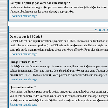
Pourquoi ne puis-je pas voter dans un sondage ?
Seuls les utilisateurs enregistr�s peuvent voter dans un sondage (afin d'�viter le tr
n'avez probablement pas les droits d'acc�s appropri�s.
Revenir en haut de page
Mise en f
Qu'est-ce que le BBCode ?
Le BBCode est une impl�mentation sp�ciale du HTML; l'activation de l'utilisation 
particulier lors de sa composition). Le BBCode en lui-m�me est similaire au style du H
contr�le sur la mani�re dont quelque chose doit �tre affich�. Pour plus d'information
Revenir en haut de page
Puis-je utiliser le HTML?
Ceci d�pend de l'administrateur qui le permet ou non; il a un contr�le complet dessu
balises fonctionnent. C'est une mesure de
s�curit�
pour �viter aux gens d'abuser du 
probl�mes. Si le HTML est activ�, vous pouvez le d�sactiver dans un message en par
Revenir en haut de page
Que sont les smilies ?
Les smilies, ou Emotic�nes sont de petites images qui sont utilis�es pour exprimer certa
voir la liste compl�te des �motic�nes lors de la composition d'un message. Essayez de 
mod�rateur pourrait d�cider de l'�diter, voire m�me de le supprimer enti�rement
Revenir en haut de page