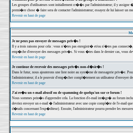
Les groupes d'utilisateurs sont initiallement cr��s par l'administrateur; il y assign
premi�re chose � faire sera de contacter l'administrateur; essayez de lui laisser un 
Revenir en haut de page
Me
Je ne peux pas envoyer de messages priv�s !
Il y a trois raisons pour cela : vous n'�tes pas enregistr� et/ou n'�tes pas connect�
emp�che d'envoyer des messages priv�s. Si vous �tes dans le dernier cas, vous devr
Revenir en haut de page
Je continue de recevoir des messages priv�s non-d�sir�s !
Dans le futur, nous ajouterons une liste noire au syst�me de messagerie priv�e. P
l'administrateur; il a le pouvoir d'emp�cher compl�tement un utilisateur d'envoyer 
Revenir en haut de page
J'ai re�u un e-mail abusif ou de spamming de quelqu'un sur ce forum !
Nous sommes pein�s d'apprendre cela. La fonction d'e-mail int�gr� au forum inclut d
devriez envoyer un e-mail � l'administrateur avec une copie compl�te de l'e-mail que v
d�tails concernant l'exp�diteur). Ensuite, l'administrateur pourra prendre les mesure
Revenir en haut de page