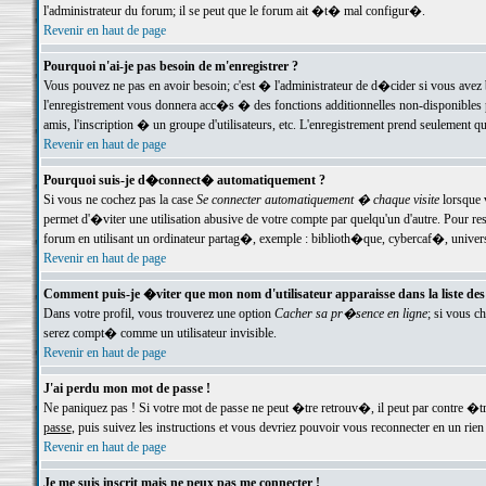
l'administrateur du forum; il se peut que le forum ait �t� mal configur�.
Revenir en haut de page
Pourquoi n'ai-je pas besoin de m'enregistrer ?
Vous pouvez ne pas en avoir besoin; c'est � l'administrateur de d�cider si vous avez 
l'enregistrement vous donnera acc�s � des fonctions additionnelles non-disponibles p
amis, l'inscription � un groupe d'utilisateurs, etc. L'enregistrement prend seulement q
Revenir en haut de page
Pourquoi suis-je d�connect� automatiquement ?
Si vous ne cochez pas la case
Se connecter automatiquement � chaque visite
lorsque 
permet d'�viter une utilisation abusive de votre compte par quelqu'un d'autre. Pour 
forum en utilisant un ordinateur partag�, exemple : biblioth�que, cybercaf�, univers
Revenir en haut de page
Comment puis-je �viter que mon nom d'utilisateur apparaisse dans la liste des u
Dans votre profil, vous trouverez une option
Cacher sa pr�sence en ligne
; si vous c
serez compt� comme un utilisateur invisible.
Revenir en haut de page
J'ai perdu mon mot de passe !
Ne paniquez pas ! Si votre mot de passe ne peut �tre retrouv�, il peut par contre �tre
passe
, puis suivez les instructions et vous devriez pouvoir vous reconnecter en un rien
Revenir en haut de page
Je me suis inscrit mais ne peux pas me connecter !