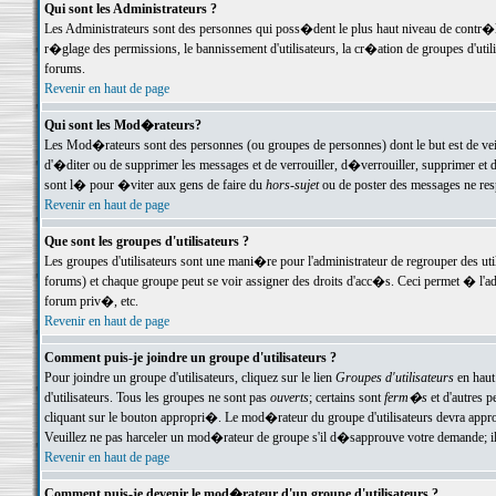
Qui sont les Administrateurs ?
Les Administrateurs sont des personnes qui poss�dent le plus haut niveau de contr�le 
r�glage des permissions, le bannissement d'utilisateurs, la cr�ation de groupes d'uti
forums.
Revenir en haut de page
Qui sont les Mod�rateurs?
Les Mod�rateurs sont des personnes (ou groupes de personnes) dont le but est de veil
d'�diter ou de supprimer les messages et de verrouiller, d�verrouiller, supprimer 
sont l� pour �viter aux gens de faire du
hors-sujet
ou de poster des messages ne res
Revenir en haut de page
Que sont les groupes d'utilisateurs ?
Les groupes d'utilisateurs sont une mani�re pour l'administrateur de regrouper des util
forums) et chaque groupe peut se voir assigner des droits d'acc�s. Ceci permet � 
forum priv�, etc.
Revenir en haut de page
Comment puis-je joindre un groupe d'utilisateurs ?
Pour joindre un groupe d'utilisateurs, cliquez sur le lien
Groupes d'utilisateurs
en haut
d'utilisateurs. Tous les groupes ne sont pas
ouverts
; certains sont
ferm�s
et d'autres p
cliquant sur le bouton appropri�. Le mod�rateur du groupe d'utilisateurs devra appro
Veuillez ne pas harceler un mod�rateur de groupe s'il d�sapprouve votre demande; il 
Revenir en haut de page
Comment puis-je devenir le mod�rateur d'un groupe d'utilisateurs ?