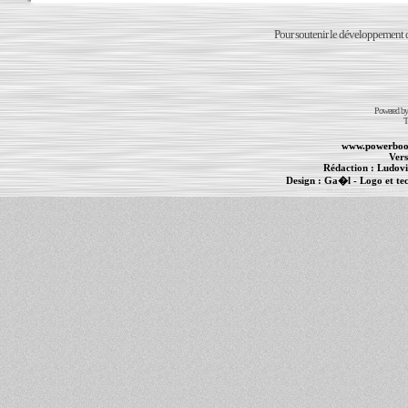
Pour soutenir le développement du
Powered b
T
www.powerboo
Vers
Rédaction :
Ludovi
Design :
Ga�l
- Logo et te
Informations :
PowerBook
-
MacBook Pro
-
i