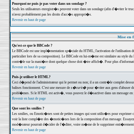
Pourquoi ne puis-je pas voter dans un sondage ?
Seuls les utilisateurs enregistr�s peuvent voter dans un sondage (afin d'�viter le tr
n'avez probablement pas les droits d'acc�s appropri�s.
Revenir en haut de page
Mise en f
Qu'est-ce que le BBCode ?
Le BBCode est une impl�mentation sp�ciale du HTML; l'activation de l'utilisation 
particulier lors de sa composition). Le BBCode en lui-m�me est similaire au style du H
contr�le sur la mani�re dont quelque chose doit �tre affich�. Pour plus d'information
Revenir en haut de page
Puis-je utiliser le HTML?
Ceci d�pend de l'administrateur qui le permet ou non; il a un contr�le complet dessu
balises fonctionnent. C'est une mesure de
s�curit�
pour �viter aux gens d'abuser du 
probl�mes. Si le HTML est activ�, vous pouvez le d�sactiver dans un message en par
Revenir en haut de page
Que sont les smilies ?
Les smilies, ou Emotic�nes sont de petites images qui sont utilis�es pour exprimer certa
voir la liste compl�te des �motic�nes lors de la composition d'un message. Essayez de 
mod�rateur pourrait d�cider de l'�diter, voire m�me de le supprimer enti�rement
Revenir en haut de page