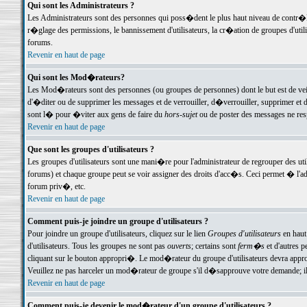
Qui sont les Administrateurs ?
Les Administrateurs sont des personnes qui poss�dent le plus haut niveau de contr�le 
r�glage des permissions, le bannissement d'utilisateurs, la cr�ation de groupes d'uti
forums.
Revenir en haut de page
Qui sont les Mod�rateurs?
Les Mod�rateurs sont des personnes (ou groupes de personnes) dont le but est de veil
d'�diter ou de supprimer les messages et de verrouiller, d�verrouiller, supprimer 
sont l� pour �viter aux gens de faire du
hors-sujet
ou de poster des messages ne res
Revenir en haut de page
Que sont les groupes d'utilisateurs ?
Les groupes d'utilisateurs sont une mani�re pour l'administrateur de regrouper des util
forums) et chaque groupe peut se voir assigner des droits d'acc�s. Ceci permet � 
forum priv�, etc.
Revenir en haut de page
Comment puis-je joindre un groupe d'utilisateurs ?
Pour joindre un groupe d'utilisateurs, cliquez sur le lien
Groupes d'utilisateurs
en haut
d'utilisateurs. Tous les groupes ne sont pas
ouverts
; certains sont
ferm�s
et d'autres p
cliquant sur le bouton appropri�. Le mod�rateur du groupe d'utilisateurs devra appro
Veuillez ne pas harceler un mod�rateur de groupe s'il d�sapprouve votre demande; il 
Revenir en haut de page
Comment puis-je devenir le mod�rateur d'un groupe d'utilisateurs ?