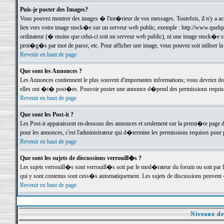
Puis-je poster des Images?
Vous pouvez montrer des images � l'int�rieur de vos messages. Toutefois, il n'y a 
lien vers votre image stock�e sur un serveur web public, exemple : http://www.quelq
ordinateur (� moins que celui-ci soit un serveur web public), ni une image stock�e su
prot�g�s par mot de passe, etc. Pour afficher une image, vous pouvez soit utiliser 
Revenir en haut de page
Que sont les Annonces ?
Les Annonces contiennent le plus souvent d'importantes informations; vous devriez d
elles ont �t� post�es. Pouvoir poster une annonce d�pend des permissions requises;
Revenir en haut de page
Que sont les Post-it ?
Les Post-it apparaissent en-dessous des annonces et seulement sur la premi�re page 
pour les annonces, c'est l'administrateur qui d�termine les permissions requises pour 
Revenir en haut de page
Que sont les sujets de discussions verrouill�s ?
Les sujets verrouill�s sont verrouill�s soit par le mod�rateur du forum ou soit par 
qui y sont contenus sont cess�s automatiquement. Les sujets de discussions peuvent 
Revenir en haut de page
Niveaux de