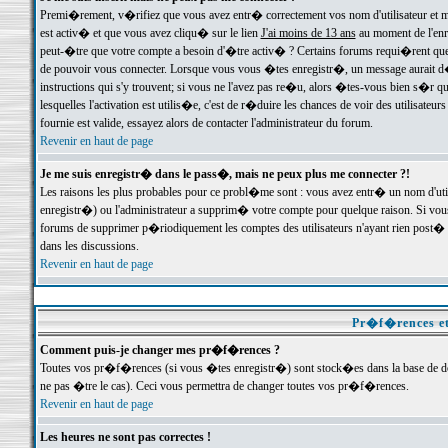
Premi�rement, v�rifiez que vous avez entr� correctement vos nom d'utilisateur et mo
est activ� et que vous avez cliqu� sur le lien
J'ai moins de 13 ans
au moment de l'enre
peut-�tre que votre compte a besoin d'�tre activ� ? Certains forums requi�rent que 
de pouvoir vous connecter. Lorsque vous vous �tes enregistr�, un message aurait d� v
instructions qui s'y trouvent; si vous ne l'avez pas re�u, alors �tes-vous bien s�r que
lesquelles l'activation est utilis�e, c'est de r�duire les chances de voir des utilis
fournie est valide, essayez alors de contacter l'administrateur du forum.
Revenir en haut de page
Je me suis enregistr� dans le pass�, mais ne peux plus me connecter ?!
Les raisons les plus probables pour ce probl�me sont : vous avez entr� un nom d'ut
enregistr�) ou l'administrateur a supprim� votre compte pour quelque raison. Si vous 
forums de supprimer p�riodiquement les comptes des utilisateurs n'ayant rien post� a
dans les discussions.
Revenir en haut de page
Pr�f�rences et
Comment puis-je changer mes pr�f�rences ?
Toutes vos pr�f�rences (si vous �tes enregistr�) sont stock�es dans la base de don
ne pas �tre le cas). Ceci vous permettra de changer toutes vos pr�f�rences.
Revenir en haut de page
Les heures ne sont pas correctes !