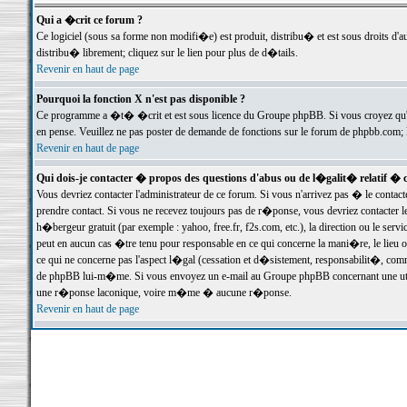
Qui a �crit ce forum ?
Ce logiciel (sous sa forme non modifi�e) est produit, distribu� et est sous droits d'a
distribu� librement; cliquez sur le lien pour plus de d�tails.
Revenir en haut de page
Pourquoi la fonction X n'est pas disponible ?
Ce programme a �t� �crit et est sous licence du Groupe phpBB. Si vous croyez qu'un
en pense. Veuillez ne pas poster de demande de fonctions sur le forum de phpbb.com; 
Revenir en haut de page
Qui dois-je contacter � propos des questions d'abus ou de l�galit� relatif � 
Vous devriez contacter l'administrateur de ce forum. Si vous n'arrivez pas � le conta
prendre contact. Si vous ne recevez toujours pas de r�ponse, vous devriez contacter 
h�bergeur gratuit (par exemple : yahoo, free.fr, f2s.com, etc.), la direction ou le se
peut en aucun cas �tre tenu pour responsable en ce qui concerne la mani�re, le lieu ou 
ce qui ne concerne pas l'aspect l�gal (cessation et d�sistement, responsabilit�, comm
de phpBB lui-m�me. Si vous envoyez un e-mail au Groupe phpBB concernant une utili
une r�ponse laconique, voire m�me � aucune r�ponse.
Revenir en haut de page