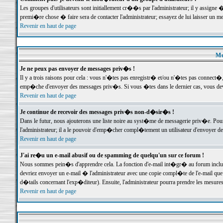
Les groupes d'utilisateurs sont initiallement cr��s par l'administrateur; il y assign
premi�re chose � faire sera de contacter l'administrateur; essayez de lui laisser un 
Revenir en haut de page
Me
Je ne peux pas envoyer de messages priv�s !
Il y a trois raisons pour cela : vous n'�tes pas enregistr� et/ou n'�tes pas connect�
emp�che d'envoyer des messages priv�s. Si vous �tes dans le dernier cas, vous devr
Revenir en haut de page
Je continue de recevoir des messages priv�s non-d�sir�s !
Dans le futur, nous ajouterons une liste noire au syst�me de messagerie priv�e. P
l'administrateur; il a le pouvoir d'emp�cher compl�tement un utilisateur d'envoyer 
Revenir en haut de page
J'ai re�u un e-mail abusif ou de spamming de quelqu'un sur ce forum !
Nous sommes pein�s d'apprendre cela. La fonction d'e-mail int�gr� au forum inclut d
devriez envoyer un e-mail � l'administrateur avec une copie compl�te de l'e-mail que v
d�tails concernant l'exp�diteur). Ensuite, l'administrateur pourra prendre les mesure
Revenir en haut de page