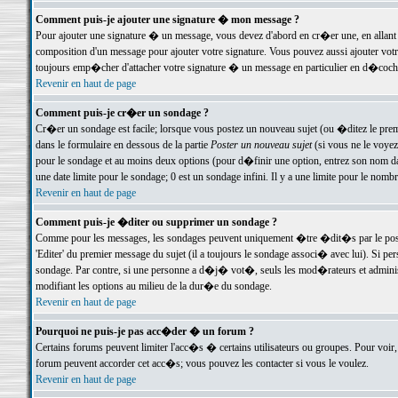
Comment puis-je ajouter une signature � mon message ?
Pour ajouter une signature � un message, vous devez d'abord en cr�er une, en allant
composition d'un message pour ajouter votre signature. Vous pouvez aussi ajouter vot
toujours emp�cher d'attacher votre signature � un message en particulier en d�cochan
Revenir en haut de page
Comment puis-je cr�er un sondage ?
Cr�er un sondage est facile; lorsque vous postez un nouveau sujet (ou �ditez le premie
dans le formulaire en dessous de la partie
Poster un nouveau sujet
(si vous ne le voyez
pour le sondage et au moins deux options (pour d�finir une option, entrez son nom d
une date limite pour le sondage; 0 est un sondage infini. Il y a une limite pour le nomb
Revenir en haut de page
Comment puis-je �diter ou supprimer un sondage ?
Comme pour les messages, les sondages peuvent uniquement �tre �dit�s par le poste
'Editer' du premier message du sujet (il a toujours le sondage associ� avec lui). Si 
sondage. Par contre, si une personne a d�j� vot�, seuls les mod�rateurs et administ
modifiant les options au milieu de la dur�e du sondage.
Revenir en haut de page
Pourquoi ne puis-je pas acc�der � un forum ?
Certains forums peuvent limiter l'acc�s � certains utilisateurs ou groupes. Pour voir, 
forum peuvent accorder cet acc�s; vous pouvez les contacter si vous le voulez.
Revenir en haut de page