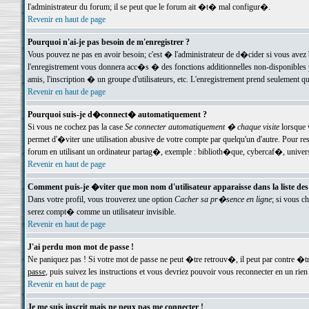
l'administrateur du forum; il se peut que le forum ait �t� mal configur�.
Revenir en haut de page
Pourquoi n'ai-je pas besoin de m'enregistrer ?
Vous pouvez ne pas en avoir besoin; c'est � l'administrateur de d�cider si vous avez 
l'enregistrement vous donnera acc�s � des fonctions additionnelles non-disponibles p
amis, l'inscription � un groupe d'utilisateurs, etc. L'enregistrement prend seulement q
Revenir en haut de page
Pourquoi suis-je d�connect� automatiquement ?
Si vous ne cochez pas la case
Se connecter automatiquement � chaque visite
lorsque 
permet d'�viter une utilisation abusive de votre compte par quelqu'un d'autre. Pour 
forum en utilisant un ordinateur partag�, exemple : biblioth�que, cybercaf�, univers
Revenir en haut de page
Comment puis-je �viter que mon nom d'utilisateur apparaisse dans la liste des u
Dans votre profil, vous trouverez une option
Cacher sa pr�sence en ligne
; si vous c
serez compt� comme un utilisateur invisible.
Revenir en haut de page
J'ai perdu mon mot de passe !
Ne paniquez pas ! Si votre mot de passe ne peut �tre retrouv�, il peut par contre �tre
passe
, puis suivez les instructions et vous devriez pouvoir vous reconnecter en un rien
Revenir en haut de page
Je me suis inscrit mais ne peux pas me connecter !