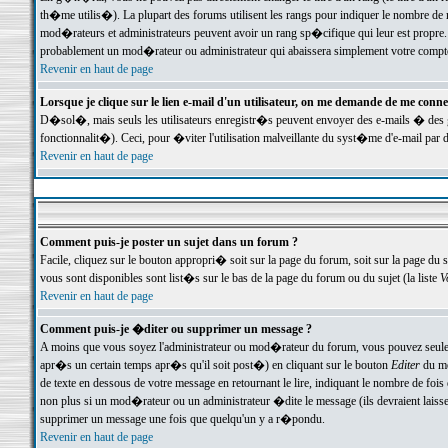
th�me utilis�). La plupart des forums utilisent les rangs pour indiquer le nombre de m
mod�rateurs et administrateurs peuvent avoir un rang sp�cifique qui leur est propre. 
probablement un mod�rateur ou administrateur qui abaissera simplement votre compte
Revenir en haut de page
Lorsque je clique sur le lien e-mail d'un utilisateur, on me demande de me conne
D�sol�, mais seuls les utilisateurs enregistr�s peuvent envoyer des e-mails � des ge
fonctionnalit�). Ceci, pour �viter l'utilisation malveillante du syst�me d'e-mail par 
Revenir en haut de page
Comment puis-je poster un sujet dans un forum ?
Facile, cliquez sur le bouton appropri� soit sur la page du forum, soit sur la page du 
vous sont disponibles sont list�s sur le bas de la page du forum ou du sujet (la liste
V
Revenir en haut de page
Comment puis-je �diter ou supprimer un message ?
A moins que vous soyez l'administrateur ou mod�rateur du forum, vous pouvez seul
apr�s un certain temps apr�s qu'il soit post�) en cliquant sur le bouton
Editer
du me
de texte en dessous de votre message en retournant le lire, indiquant le nombre de fo
non plus si un mod�rateur ou un administrateur �dite le message (ils devraient laisser
supprimer un message une fois que quelqu'un y a r�pondu.
Revenir en haut de page