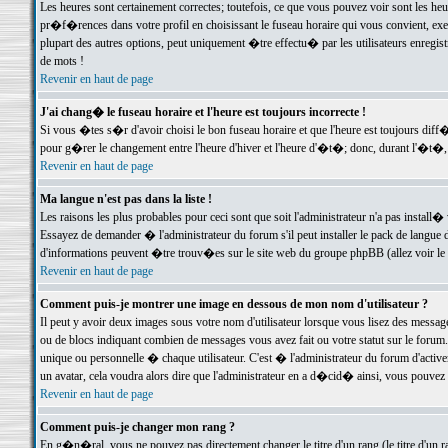
Les heures sont certainement correctes; toutefois, ce que vous pouvez voir sont les he
pr�f�rences dans votre profil en choisissant le fuseau horaire qui vous convient, exe
plupart des autres options, peut uniquement �tre effectu� par les utilisateurs enregis
de mots !
Revenir en haut de page
J'ai chang� le fuseau horaire et l'heure est toujours incorrecte !
Si vous �tes s�r d'avoir choisi le bon fuseau horaire et que l'heure est toujours d
pour g�rer le changement entre l'heure d'hiver et l'heure d'�t�; donc, durant l'�t�,
Revenir en haut de page
Ma langue n'est pas dans la liste !
Les raisons les plus probables pour ceci sont que soit l'administrateur n'a pas install�
Essayez de demander � l'administrateur du forum s'il peut installer le pack de langue d
d'informations peuvent �tre trouv�es sur le site web du groupe phpBB (allez voir le l
Revenir en haut de page
Comment puis-je montrer une image en dessous de mon nom d'utilisateur ?
Il peut y avoir deux images sous votre nom d'utilisateur lorsque vous lisez des mess
ou de blocs indiquant combien de messages vous avez fait ou votre statut sur le for
unique ou personnelle � chaque utilisateur. C'est � l'administrateur du forum d'activer
un avatar, cela voudra alors dire que l'administrateur en a d�cid� ainsi, vous pouvez
Revenir en haut de page
Comment puis-je changer mon rang ?
En g�n�ral, vous ne pouvez pas directement changer le titre d'un rang (le titre d'un ra