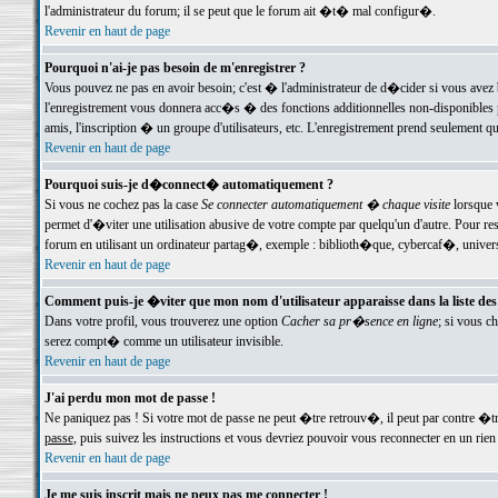
l'administrateur du forum; il se peut que le forum ait �t� mal configur�.
Revenir en haut de page
Pourquoi n'ai-je pas besoin de m'enregistrer ?
Vous pouvez ne pas en avoir besoin; c'est � l'administrateur de d�cider si vous avez 
l'enregistrement vous donnera acc�s � des fonctions additionnelles non-disponibles p
amis, l'inscription � un groupe d'utilisateurs, etc. L'enregistrement prend seulement q
Revenir en haut de page
Pourquoi suis-je d�connect� automatiquement ?
Si vous ne cochez pas la case
Se connecter automatiquement � chaque visite
lorsque 
permet d'�viter une utilisation abusive de votre compte par quelqu'un d'autre. Pour 
forum en utilisant un ordinateur partag�, exemple : biblioth�que, cybercaf�, univers
Revenir en haut de page
Comment puis-je �viter que mon nom d'utilisateur apparaisse dans la liste des u
Dans votre profil, vous trouverez une option
Cacher sa pr�sence en ligne
; si vous c
serez compt� comme un utilisateur invisible.
Revenir en haut de page
J'ai perdu mon mot de passe !
Ne paniquez pas ! Si votre mot de passe ne peut �tre retrouv�, il peut par contre �tre
passe
, puis suivez les instructions et vous devriez pouvoir vous reconnecter en un rien
Revenir en haut de page
Je me suis inscrit mais ne peux pas me connecter !