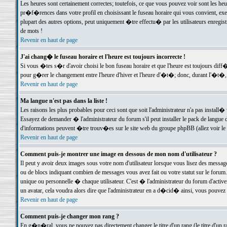
Les heures sont certainement correctes; toutefois, ce que vous pouvez voir sont les he
pr�f�rences dans votre profil en choisissant le fuseau horaire qui vous convient, exe
plupart des autres options, peut uniquement �tre effectu� par les utilisateurs enregis
de mots !
Revenir en haut de page
J'ai chang� le fuseau horaire et l'heure est toujours incorrecte !
Si vous �tes s�r d'avoir choisi le bon fuseau horaire et que l'heure est toujours d
pour g�rer le changement entre l'heure d'hiver et l'heure d'�t�; donc, durant l'�t�,
Revenir en haut de page
Ma langue n'est pas dans la liste !
Les raisons les plus probables pour ceci sont que soit l'administrateur n'a pas install�
Essayez de demander � l'administrateur du forum s'il peut installer le pack de langue d
d'informations peuvent �tre trouv�es sur le site web du groupe phpBB (allez voir le l
Revenir en haut de page
Comment puis-je montrer une image en dessous de mon nom d'utilisateur ?
Il peut y avoir deux images sous votre nom d'utilisateur lorsque vous lisez des mess
ou de blocs indiquant combien de messages vous avez fait ou votre statut sur le for
unique ou personnelle � chaque utilisateur. C'est � l'administrateur du forum d'activer
un avatar, cela voudra alors dire que l'administrateur en a d�cid� ainsi, vous pouvez
Revenir en haut de page
Comment puis-je changer mon rang ?
En g�n�ral, vous ne pouvez pas directement changer le titre d'un rang (le titre d'un ra