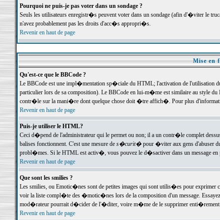
Pourquoi ne puis-je pas voter dans un sondage ?
Seuls les utilisateurs enregistr�s peuvent voter dans un sondage (afin d'�viter le tr
n'avez probablement pas les droits d'acc�s appropri�s.
Revenir en haut de page
Mise en f
Qu'est-ce que le BBCode ?
Le BBCode est une impl�mentation sp�ciale du HTML; l'activation de l'utilisation 
particulier lors de sa composition). Le BBCode en lui-m�me est similaire au style du H
contr�le sur la mani�re dont quelque chose doit �tre affich�. Pour plus d'information
Revenir en haut de page
Puis-je utiliser le HTML?
Ceci d�pend de l'administrateur qui le permet ou non; il a un contr�le complet dessu
balises fonctionnent. C'est une mesure de
s�curit�
pour �viter aux gens d'abuser du 
probl�mes. Si le HTML est activ�, vous pouvez le d�sactiver dans un message en par
Revenir en haut de page
Que sont les smilies ?
Les smilies, ou Emotic�nes sont de petites images qui sont utilis�es pour exprimer certa
voir la liste compl�te des �motic�nes lors de la composition d'un message. Essayez de 
mod�rateur pourrait d�cider de l'�diter, voire m�me de le supprimer enti�rement
Revenir en haut de page