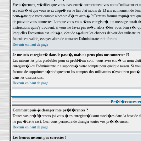
Premi�rement, v�rifiez que vous avez entr� correctement vos nom d'utilisateur et mo
est activ� et que vous avez cliqu� sur le lien
J'ai moins de 13 ans
au moment de l'enre
peut-�tre que votre compte a besoin d'�tre activ� ? Certains forums requi�rent que 
de pouvoir vous connecter. Lorsque vous vous �tes enregistr�, un message aurait d� v
instructions qui s'y trouvent; si vous ne l'avez pas re�u, alors �tes-vous bien s�r que
lesquelles l'activation est utilis�e, c'est de r�duire les chances de voir des utilis
fournie est valide, essayez alors de contacter l'administrateur du forum.
Revenir en haut de page
Je me suis enregistr� dans le pass�, mais ne peux plus me connecter ?!
Les raisons les plus probables pour ce probl�me sont : vous avez entr� un nom d'ut
enregistr�) ou l'administrateur a supprim� votre compte pour quelque raison. Si vous 
forums de supprimer p�riodiquement les comptes des utilisateurs n'ayant rien post� a
dans les discussions.
Revenir en haut de page
Pr�f�rences et
Comment puis-je changer mes pr�f�rences ?
Toutes vos pr�f�rences (si vous �tes enregistr�) sont stock�es dans la base de don
ne pas �tre le cas). Ceci vous permettra de changer toutes vos pr�f�rences.
Revenir en haut de page
Les heures ne sont pas correctes !