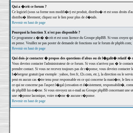
Qui a �crit ce forum ?
Ce logiciel (sous sa forme non modifi�e) est produit, distribu� et est sous droits d'a
distribu� librement; cliquez sur le lien pour plus de d�tails.
Revenir en haut de page
Pourquoi la fonction X n'est pas disponible ?
Ce programme a �t� �crit et est sous licence du Groupe phpBB. Si vous croyez qu'un
en pense. Veuillez ne pas poster de demande de fonctions sur le forum de phpbb.com; 
Revenir en haut de page
Qui dois-je contacter � propos des questions d'abus ou de l�galit� relatif � 
Vous devriez contacter l'administrateur de ce forum. Si vous n'arrivez pas � le conta
prendre contact. Si vous ne recevez toujours pas de r�ponse, vous devriez contacter 
h�bergeur gratuit (par exemple : yahoo, free.fr, f2s.com, etc.), la direction ou le se
peut en aucun cas �tre tenu pour responsable en ce qui concerne la mani�re, le lieu ou 
ce qui ne concerne pas l'aspect l�gal (cessation et d�sistement, responsabilit�, comm
de phpBB lui-m�me. Si vous envoyez un e-mail au Groupe phpBB concernant une utili
une r�ponse laconique, voire m�me � aucune r�ponse.
Revenir en haut de page