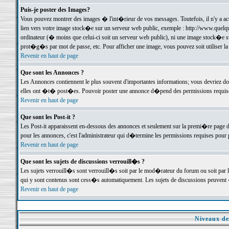
Puis-je poster des Images?
Vous pouvez montrer des images � l'int�rieur de vos messages. Toutefois, il n'y a 
lien vers votre image stock�e sur un serveur web public, exemple : http://www.quelq
ordinateur (� moins que celui-ci soit un serveur web public), ni une image stock�e su
prot�g�s par mot de passe, etc. Pour afficher une image, vous pouvez soit utiliser 
Revenir en haut de page
Que sont les Annonces ?
Les Annonces contiennent le plus souvent d'importantes informations; vous devriez d
elles ont �t� post�es. Pouvoir poster une annonce d�pend des permissions requises;
Revenir en haut de page
Que sont les Post-it ?
Les Post-it apparaissent en-dessous des annonces et seulement sur la premi�re page 
pour les annonces, c'est l'administrateur qui d�termine les permissions requises pour 
Revenir en haut de page
Que sont les sujets de discussions verrouill�s ?
Les sujets verrouill�s sont verrouill�s soit par le mod�rateur du forum ou soit par 
qui y sont contenus sont cess�s automatiquement. Les sujets de discussions peuvent 
Revenir en haut de page
Niveaux de