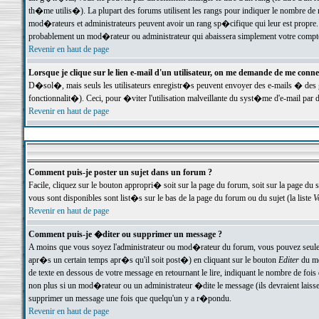
th�me utilis�). La plupart des forums utilisent les rangs pour indiquer le nombre de m
mod�rateurs et administrateurs peuvent avoir un rang sp�cifique qui leur est propre. 
probablement un mod�rateur ou administrateur qui abaissera simplement votre compte
Revenir en haut de page
Lorsque je clique sur le lien e-mail d'un utilisateur, on me demande de me conne
D�sol�, mais seuls les utilisateurs enregistr�s peuvent envoyer des e-mails � des ge
fonctionnalit�). Ceci, pour �viter l'utilisation malveillante du syst�me d'e-mail par 
Revenir en haut de page
Comment puis-je poster un sujet dans un forum ?
Facile, cliquez sur le bouton appropri� soit sur la page du forum, soit sur la page du 
vous sont disponibles sont list�s sur le bas de la page du forum ou du sujet (la liste
V
Revenir en haut de page
Comment puis-je �diter ou supprimer un message ?
A moins que vous soyez l'administrateur ou mod�rateur du forum, vous pouvez seul
apr�s un certain temps apr�s qu'il soit post�) en cliquant sur le bouton
Editer
du me
de texte en dessous de votre message en retournant le lire, indiquant le nombre de fo
non plus si un mod�rateur ou un administrateur �dite le message (ils devraient laisser
supprimer un message une fois que quelqu'un y a r�pondu.
Revenir en haut de page