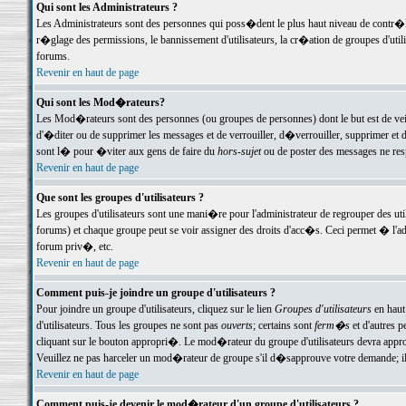
Qui sont les Administrateurs ?
Les Administrateurs sont des personnes qui poss�dent le plus haut niveau de contr�le 
r�glage des permissions, le bannissement d'utilisateurs, la cr�ation de groupes d'uti
forums.
Revenir en haut de page
Qui sont les Mod�rateurs?
Les Mod�rateurs sont des personnes (ou groupes de personnes) dont le but est de veil
d'�diter ou de supprimer les messages et de verrouiller, d�verrouiller, supprimer 
sont l� pour �viter aux gens de faire du
hors-sujet
ou de poster des messages ne res
Revenir en haut de page
Que sont les groupes d'utilisateurs ?
Les groupes d'utilisateurs sont une mani�re pour l'administrateur de regrouper des util
forums) et chaque groupe peut se voir assigner des droits d'acc�s. Ceci permet � 
forum priv�, etc.
Revenir en haut de page
Comment puis-je joindre un groupe d'utilisateurs ?
Pour joindre un groupe d'utilisateurs, cliquez sur le lien
Groupes d'utilisateurs
en haut
d'utilisateurs. Tous les groupes ne sont pas
ouverts
; certains sont
ferm�s
et d'autres p
cliquant sur le bouton appropri�. Le mod�rateur du groupe d'utilisateurs devra appro
Veuillez ne pas harceler un mod�rateur de groupe s'il d�sapprouve votre demande; il 
Revenir en haut de page
Comment puis-je devenir le mod�rateur d'un groupe d'utilisateurs ?