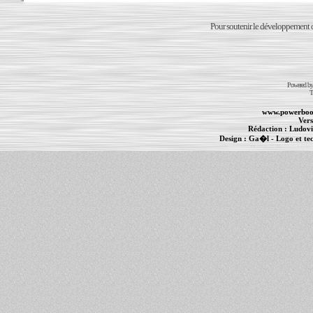
Pour soutenir le développement du
Powered b
T
www.powerboo
Vers
Rédaction :
Ludovi
Design :
Ga�l
- Logo et te
Informations :
PowerBook
-
MacBook Pro
-
i