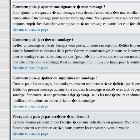
Comment puis-je ajouter une signature � mon message ?
Pour ajouter une signature � un message, vous devez d'abord en cr�er une, en allant
composition d'un message pour ajouter votre signature. Vous pouvez aussi ajouter vot
toujours emp�cher d'attacher votre signature � un message en particulier en d�cochan
Revenir en haut de page
Comment puis-je cr�er un sondage ?
Cr�er un sondage est facile; lorsque vous postez un nouveau sujet (ou �ditez le premie
dans le formulaire en dessous de la partie
Poster un nouveau sujet
(si vous ne le voyez
pour le sondage et au moins deux options (pour d�finir une option, entrez son nom d
une date limite pour le sondage; 0 est un sondage infini. Il y a une limite pour le nomb
Revenir en haut de page
Comment puis-je �diter ou supprimer un sondage ?
Comme pour les messages, les sondages peuvent uniquement �tre �dit�s par le poste
'Editer' du premier message du sujet (il a toujours le sondage associ� avec lui). Si 
sondage. Par contre, si une personne a d�j� vot�, seuls les mod�rateurs et administ
modifiant les options au milieu de la dur�e du sondage.
Revenir en haut de page
Pourquoi ne puis-je pas acc�der � un forum ?
Certains forums peuvent limiter l'acc�s � certains utilisateurs ou groupes. Pour voir, 
forum peuvent accorder cet acc�s; vous pouvez les contacter si vous le voulez.
Revenir en haut de page