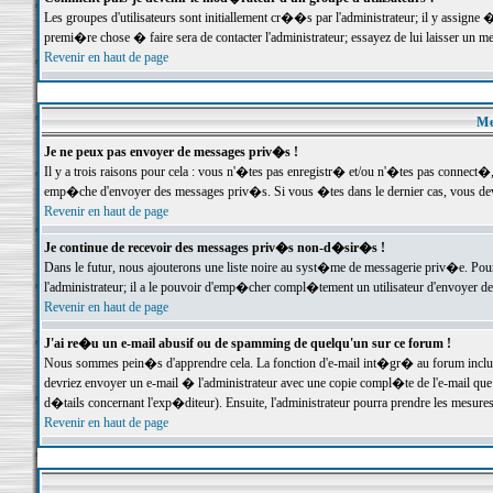
Les groupes d'utilisateurs sont initiallement cr��s par l'administrateur; il y assign
premi�re chose � faire sera de contacter l'administrateur; essayez de lui laisser un 
Revenir en haut de page
Me
Je ne peux pas envoyer de messages priv�s !
Il y a trois raisons pour cela : vous n'�tes pas enregistr� et/ou n'�tes pas connect�
emp�che d'envoyer des messages priv�s. Si vous �tes dans le dernier cas, vous devr
Revenir en haut de page
Je continue de recevoir des messages priv�s non-d�sir�s !
Dans le futur, nous ajouterons une liste noire au syst�me de messagerie priv�e. P
l'administrateur; il a le pouvoir d'emp�cher compl�tement un utilisateur d'envoyer 
Revenir en haut de page
J'ai re�u un e-mail abusif ou de spamming de quelqu'un sur ce forum !
Nous sommes pein�s d'apprendre cela. La fonction d'e-mail int�gr� au forum inclut d
devriez envoyer un e-mail � l'administrateur avec une copie compl�te de l'e-mail que v
d�tails concernant l'exp�diteur). Ensuite, l'administrateur pourra prendre les mesure
Revenir en haut de page