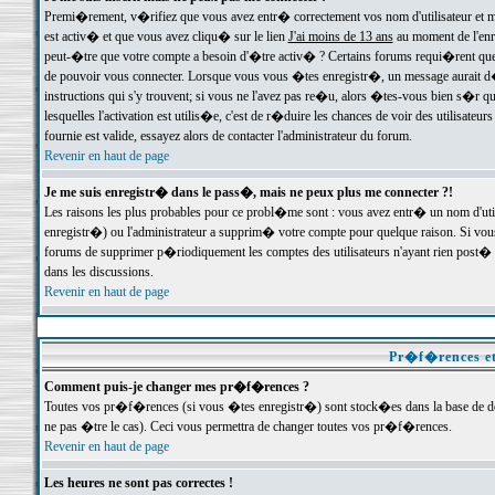
Premi�rement, v�rifiez que vous avez entr� correctement vos nom d'utilisateur et mo
est activ� et que vous avez cliqu� sur le lien
J'ai moins de 13 ans
au moment de l'enre
peut-�tre que votre compte a besoin d'�tre activ� ? Certains forums requi�rent que 
de pouvoir vous connecter. Lorsque vous vous �tes enregistr�, un message aurait d� v
instructions qui s'y trouvent; si vous ne l'avez pas re�u, alors �tes-vous bien s�r que
lesquelles l'activation est utilis�e, c'est de r�duire les chances de voir des utilis
fournie est valide, essayez alors de contacter l'administrateur du forum.
Revenir en haut de page
Je me suis enregistr� dans le pass�, mais ne peux plus me connecter ?!
Les raisons les plus probables pour ce probl�me sont : vous avez entr� un nom d'ut
enregistr�) ou l'administrateur a supprim� votre compte pour quelque raison. Si vous 
forums de supprimer p�riodiquement les comptes des utilisateurs n'ayant rien post� a
dans les discussions.
Revenir en haut de page
Pr�f�rences et
Comment puis-je changer mes pr�f�rences ?
Toutes vos pr�f�rences (si vous �tes enregistr�) sont stock�es dans la base de don
ne pas �tre le cas). Ceci vous permettra de changer toutes vos pr�f�rences.
Revenir en haut de page
Les heures ne sont pas correctes !