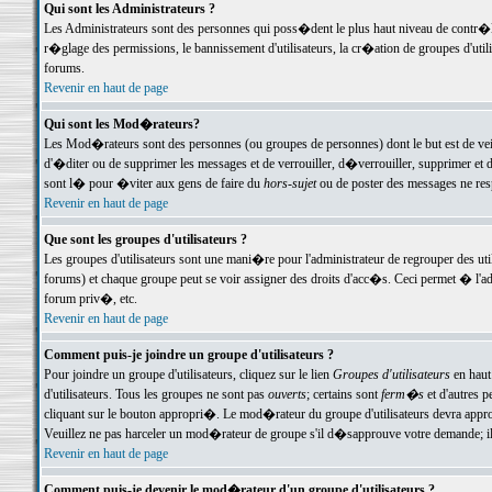
Qui sont les Administrateurs ?
Les Administrateurs sont des personnes qui poss�dent le plus haut niveau de contr�le 
r�glage des permissions, le bannissement d'utilisateurs, la cr�ation de groupes d'uti
forums.
Revenir en haut de page
Qui sont les Mod�rateurs?
Les Mod�rateurs sont des personnes (ou groupes de personnes) dont le but est de veil
d'�diter ou de supprimer les messages et de verrouiller, d�verrouiller, supprimer 
sont l� pour �viter aux gens de faire du
hors-sujet
ou de poster des messages ne res
Revenir en haut de page
Que sont les groupes d'utilisateurs ?
Les groupes d'utilisateurs sont une mani�re pour l'administrateur de regrouper des util
forums) et chaque groupe peut se voir assigner des droits d'acc�s. Ceci permet � 
forum priv�, etc.
Revenir en haut de page
Comment puis-je joindre un groupe d'utilisateurs ?
Pour joindre un groupe d'utilisateurs, cliquez sur le lien
Groupes d'utilisateurs
en haut
d'utilisateurs. Tous les groupes ne sont pas
ouverts
; certains sont
ferm�s
et d'autres p
cliquant sur le bouton appropri�. Le mod�rateur du groupe d'utilisateurs devra appro
Veuillez ne pas harceler un mod�rateur de groupe s'il d�sapprouve votre demande; il 
Revenir en haut de page
Comment puis-je devenir le mod�rateur d'un groupe d'utilisateurs ?