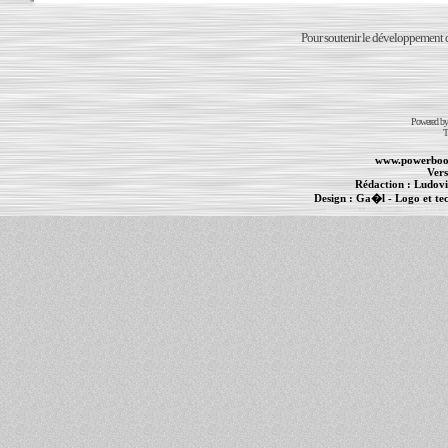
Pour soutenir le développement du
Powered b
T
www.powerboo
Vers
Rédaction :
Ludovi
Design :
Ga�l
- Logo et te
Informations :
PowerBook
-
MacBook Pro
-
i