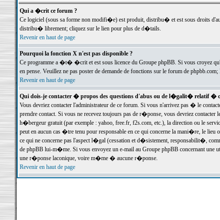
Qui a �crit ce forum ?
Ce logiciel (sous sa forme non modifi�e) est produit, distribu� et est sous droits d'a
distribu� librement; cliquez sur le lien pour plus de d�tails.
Revenir en haut de page
Pourquoi la fonction X n'est pas disponible ?
Ce programme a �t� �crit et est sous licence du Groupe phpBB. Si vous croyez qu'un
en pense. Veuillez ne pas poster de demande de fonctions sur le forum de phpbb.com; 
Revenir en haut de page
Qui dois-je contacter � propos des questions d'abus ou de l�galit� relatif � 
Vous devriez contacter l'administrateur de ce forum. Si vous n'arrivez pas � le conta
prendre contact. Si vous ne recevez toujours pas de r�ponse, vous devriez contacter 
h�bergeur gratuit (par exemple : yahoo, free.fr, f2s.com, etc.), la direction ou le se
peut en aucun cas �tre tenu pour responsable en ce qui concerne la mani�re, le lieu ou 
ce qui ne concerne pas l'aspect l�gal (cessation et d�sistement, responsabilit�, comm
de phpBB lui-m�me. Si vous envoyez un e-mail au Groupe phpBB concernant une utili
une r�ponse laconique, voire m�me � aucune r�ponse.
Revenir en haut de page