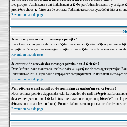
Les groupes d'utilisateurs sont initiallement cr��s par l'administrateur; il y assign
premi�re chose � faire sera de contacter l'administrateur; essayez de lui laisser un 
Revenir en haut de page
Me
Je ne peux pas envoyer de messages priv�s !
Il y a trois raisons pour cela : vous n'�tes pas enregistr� et/ou n'�tes pas connect�
emp�che d'envoyer des messages priv�s. Si vous �tes dans le dernier cas, vous devr
Revenir en haut de page
Je continue de recevoir des messages priv�s non-d�sir�s !
Dans le futur, nous ajouterons une liste noire au syst�me de messagerie priv�e. P
l'administrateur; il a le pouvoir d'emp�cher compl�tement un utilisateur d'envoyer 
Revenir en haut de page
J'ai re�u un e-mail abusif ou de spamming de quelqu'un sur ce forum !
Nous sommes pein�s d'apprendre cela. La fonction d'e-mail int�gr� au forum inclut d
devriez envoyer un e-mail � l'administrateur avec une copie compl�te de l'e-mail que v
d�tails concernant l'exp�diteur). Ensuite, l'administrateur pourra prendre les mesure
Revenir en haut de page