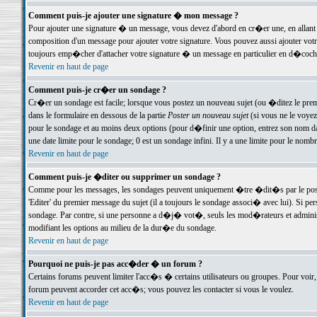
Comment puis-je ajouter une signature � mon message ?
Pour ajouter une signature � un message, vous devez d'abord en cr�er une, en allant
composition d'un message pour ajouter votre signature. Vous pouvez aussi ajouter vot
toujours emp�cher d'attacher votre signature � un message en particulier en d�cochan
Revenir en haut de page
Comment puis-je cr�er un sondage ?
Cr�er un sondage est facile; lorsque vous postez un nouveau sujet (ou �ditez le premie
dans le formulaire en dessous de la partie
Poster un nouveau sujet
(si vous ne le voyez
pour le sondage et au moins deux options (pour d�finir une option, entrez son nom d
une date limite pour le sondage; 0 est un sondage infini. Il y a une limite pour le nomb
Revenir en haut de page
Comment puis-je �diter ou supprimer un sondage ?
Comme pour les messages, les sondages peuvent uniquement �tre �dit�s par le poste
'Editer' du premier message du sujet (il a toujours le sondage associ� avec lui). Si 
sondage. Par contre, si une personne a d�j� vot�, seuls les mod�rateurs et administ
modifiant les options au milieu de la dur�e du sondage.
Revenir en haut de page
Pourquoi ne puis-je pas acc�der � un forum ?
Certains forums peuvent limiter l'acc�s � certains utilisateurs ou groupes. Pour voir, 
forum peuvent accorder cet acc�s; vous pouvez les contacter si vous le voulez.
Revenir en haut de page