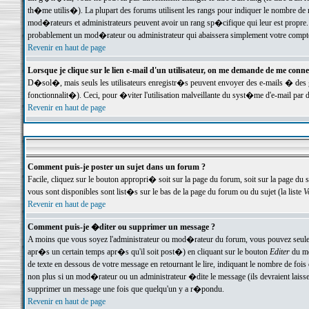
th�me utilis�). La plupart des forums utilisent les rangs pour indiquer le nombre de m
mod�rateurs et administrateurs peuvent avoir un rang sp�cifique qui leur est propre. 
probablement un mod�rateur ou administrateur qui abaissera simplement votre compte
Revenir en haut de page
Lorsque je clique sur le lien e-mail d'un utilisateur, on me demande de me conne
D�sol�, mais seuls les utilisateurs enregistr�s peuvent envoyer des e-mails � des ge
fonctionnalit�). Ceci, pour �viter l'utilisation malveillante du syst�me d'e-mail par 
Revenir en haut de page
Comment puis-je poster un sujet dans un forum ?
Facile, cliquez sur le bouton appropri� soit sur la page du forum, soit sur la page du 
vous sont disponibles sont list�s sur le bas de la page du forum ou du sujet (la liste
V
Revenir en haut de page
Comment puis-je �diter ou supprimer un message ?
A moins que vous soyez l'administrateur ou mod�rateur du forum, vous pouvez seul
apr�s un certain temps apr�s qu'il soit post�) en cliquant sur le bouton
Editer
du me
de texte en dessous de votre message en retournant le lire, indiquant le nombre de fo
non plus si un mod�rateur ou un administrateur �dite le message (ils devraient laisser
supprimer un message une fois que quelqu'un y a r�pondu.
Revenir en haut de page