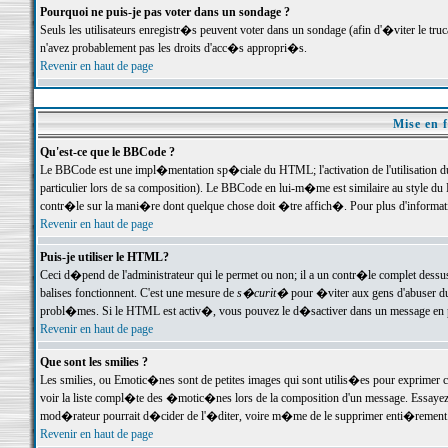
Pourquoi ne puis-je pas voter dans un sondage ?
Seuls les utilisateurs enregistr�s peuvent voter dans un sondage (afin d'�viter le tr
n'avez probablement pas les droits d'acc�s appropri�s.
Revenir en haut de page
Mise en f
Qu'est-ce que le BBCode ?
Le BBCode est une impl�mentation sp�ciale du HTML; l'activation de l'utilisation 
particulier lors de sa composition). Le BBCode en lui-m�me est similaire au style du H
contr�le sur la mani�re dont quelque chose doit �tre affich�. Pour plus d'information
Revenir en haut de page
Puis-je utiliser le HTML?
Ceci d�pend de l'administrateur qui le permet ou non; il a un contr�le complet dessu
balises fonctionnent. C'est une mesure de
s�curit�
pour �viter aux gens d'abuser du 
probl�mes. Si le HTML est activ�, vous pouvez le d�sactiver dans un message en par
Revenir en haut de page
Que sont les smilies ?
Les smilies, ou Emotic�nes sont de petites images qui sont utilis�es pour exprimer certa
voir la liste compl�te des �motic�nes lors de la composition d'un message. Essayez de 
mod�rateur pourrait d�cider de l'�diter, voire m�me de le supprimer enti�rement
Revenir en haut de page