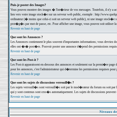
Puis-je poster des Images?
Vous pouvez montrer des images � l'int�rieur de vos messages. Toutefois, il n'y a 
lien vers votre image stock�e sur un serveur web public, exemple : http://www.quelq
ordinateur (� moins que celui-ci soit un serveur web public), ni une image stock�e su
prot�g�s par mot de passe, etc. Pour afficher une image, vous pouvez soit utiliser 
Revenir en haut de page
Que sont les Annonces ?
Les Annonces contiennent le plus souvent d'importantes informations; vous devriez d
elles ont �t� post�es. Pouvoir poster une annonce d�pend des permissions requises;
Revenir en haut de page
Que sont les Post-it ?
Les Post-it apparaissent en-dessous des annonces et seulement sur la premi�re page 
pour les annonces, c'est l'administrateur qui d�termine les permissions requises pour 
Revenir en haut de page
Que sont les sujets de discussions verrouill�s ?
Les sujets verrouill�s sont verrouill�s soit par le mod�rateur du forum ou soit par 
qui y sont contenus sont cess�s automatiquement. Les sujets de discussions peuvent 
Revenir en haut de page
Niveaux de