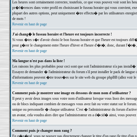
Les heures sont certainement correctes; toutefois, ce que vous pouvez voir sont les he
pr�f�rences dans votre profil en choisissant le fuseau horaire qui vous convient, exe
plupart des autres options, peut uniquement �tre effectu� par les utilisateurs enregis
de mots !
Revenir en haut de page
J'ai chang� le fuseau horaire et l'heure est toujours incorrecte !
Si vous �tes s�r d'avoir choisi le bon fuseau horaire et que l'heure est toujours d
pour g�rer le changement entre l'heure d'hiver et l'heure d'�t�; donc, durant l'�t�,
Revenir en haut de page
Ma langue n'est pas dans la liste !
Les raisons les plus probables pour ceci sont que soit l'administrateur n'a pas install�
Essayez de demander � l'administrateur du forum s'il peut installer le pack de langue d
d'informations peuvent �tre trouv�es sur le site web du groupe phpBB (allez voir le l
Revenir en haut de page
Comment puis-je montrer une image en dessous de mon nom d'utilisateur ?
Il peut y avoir deux images sous votre nom d'utilisateur lorsque vous lisez des mess
ou de blocs indiquant combien de messages vous avez fait ou votre statut sur le for
unique ou personnelle � chaque utilisateur. C'est � l'administrateur du forum d'activer
un avatar, cela voudra alors dire que l'administrateur en a d�cid� ainsi, vous pouvez
Revenir en haut de page
Comment puis-je changer mon rang ?
En g�n�ral, vous ne pouvez pas directement changer le titre d'un rang (le titre d'un ra