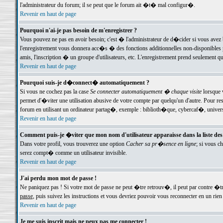
l'administrateur du forum; il se peut que le forum ait �t� mal configur�.
Revenir en haut de page
Pourquoi n'ai-je pas besoin de m'enregistrer ?
Vous pouvez ne pas en avoir besoin; c'est � l'administrateur de d�cider si vous avez 
l'enregistrement vous donnera acc�s � des fonctions additionnelles non-disponibles p
amis, l'inscription � un groupe d'utilisateurs, etc. L'enregistrement prend seulement q
Revenir en haut de page
Pourquoi suis-je d�connect� automatiquement ?
Si vous ne cochez pas la case
Se connecter automatiquement � chaque visite
lorsque 
permet d'�viter une utilisation abusive de votre compte par quelqu'un d'autre. Pour 
forum en utilisant un ordinateur partag�, exemple : biblioth�que, cybercaf�, univers
Revenir en haut de page
Comment puis-je �viter que mon nom d'utilisateur apparaisse dans la liste des u
Dans votre profil, vous trouverez une option
Cacher sa pr�sence en ligne
; si vous c
serez compt� comme un utilisateur invisible.
Revenir en haut de page
J'ai perdu mon mot de passe !
Ne paniquez pas ! Si votre mot de passe ne peut �tre retrouv�, il peut par contre �tre
passe
, puis suivez les instructions et vous devriez pouvoir vous reconnecter en un rien
Revenir en haut de page
Je me suis inscrit mais ne peux pas me connecter !