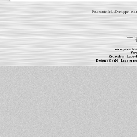
Pour soutenir le développement du
Powered b
T
www.powerboo
Vers
Rédaction :
Ludovi
Design :
Ga�l
- Logo et te
Informations :
PowerBook
-
MacBook Pro
-
i