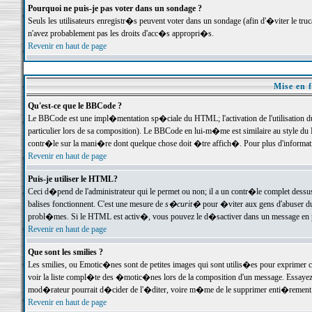
Pourquoi ne puis-je pas voter dans un sondage ?
Seuls les utilisateurs enregistr�s peuvent voter dans un sondage (afin d'�viter le tr
n'avez probablement pas les droits d'acc�s appropri�s.
Revenir en haut de page
Mise en f
Qu'est-ce que le BBCode ?
Le BBCode est une impl�mentation sp�ciale du HTML; l'activation de l'utilisation 
particulier lors de sa composition). Le BBCode en lui-m�me est similaire au style du H
contr�le sur la mani�re dont quelque chose doit �tre affich�. Pour plus d'information
Revenir en haut de page
Puis-je utiliser le HTML?
Ceci d�pend de l'administrateur qui le permet ou non; il a un contr�le complet dessu
balises fonctionnent. C'est une mesure de
s�curit�
pour �viter aux gens d'abuser du 
probl�mes. Si le HTML est activ�, vous pouvez le d�sactiver dans un message en par
Revenir en haut de page
Que sont les smilies ?
Les smilies, ou Emotic�nes sont de petites images qui sont utilis�es pour exprimer certa
voir la liste compl�te des �motic�nes lors de la composition d'un message. Essayez de 
mod�rateur pourrait d�cider de l'�diter, voire m�me de le supprimer enti�rement
Revenir en haut de page