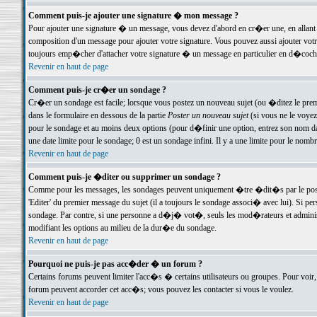
Comment puis-je ajouter une signature � mon message ?
Pour ajouter une signature � un message, vous devez d'abord en cr�er une, en allant
composition d'un message pour ajouter votre signature. Vous pouvez aussi ajouter vot
toujours emp�cher d'attacher votre signature � un message en particulier en d�cochan
Revenir en haut de page
Comment puis-je cr�er un sondage ?
Cr�er un sondage est facile; lorsque vous postez un nouveau sujet (ou �ditez le premie
dans le formulaire en dessous de la partie
Poster un nouveau sujet
(si vous ne le voyez
pour le sondage et au moins deux options (pour d�finir une option, entrez son nom d
une date limite pour le sondage; 0 est un sondage infini. Il y a une limite pour le nomb
Revenir en haut de page
Comment puis-je �diter ou supprimer un sondage ?
Comme pour les messages, les sondages peuvent uniquement �tre �dit�s par le poste
'Editer' du premier message du sujet (il a toujours le sondage associ� avec lui). Si 
sondage. Par contre, si une personne a d�j� vot�, seuls les mod�rateurs et administ
modifiant les options au milieu de la dur�e du sondage.
Revenir en haut de page
Pourquoi ne puis-je pas acc�der � un forum ?
Certains forums peuvent limiter l'acc�s � certains utilisateurs ou groupes. Pour voir, 
forum peuvent accorder cet acc�s; vous pouvez les contacter si vous le voulez.
Revenir en haut de page