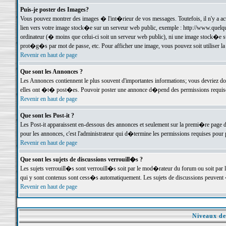
Puis-je poster des Images?
Vous pouvez montrer des images � l'int�rieur de vos messages. Toutefois, il n'y a 
lien vers votre image stock�e sur un serveur web public, exemple : http://www.quelq
ordinateur (� moins que celui-ci soit un serveur web public), ni une image stock�e su
prot�g�s par mot de passe, etc. Pour afficher une image, vous pouvez soit utiliser 
Revenir en haut de page
Que sont les Annonces ?
Les Annonces contiennent le plus souvent d'importantes informations; vous devriez d
elles ont �t� post�es. Pouvoir poster une annonce d�pend des permissions requises;
Revenir en haut de page
Que sont les Post-it ?
Les Post-it apparaissent en-dessous des annonces et seulement sur la premi�re page 
pour les annonces, c'est l'administrateur qui d�termine les permissions requises pour 
Revenir en haut de page
Que sont les sujets de discussions verrouill�s ?
Les sujets verrouill�s sont verrouill�s soit par le mod�rateur du forum ou soit par 
qui y sont contenus sont cess�s automatiquement. Les sujets de discussions peuvent 
Revenir en haut de page
Niveaux de