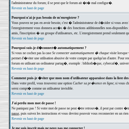
l'administrateur du forum; il se peut que le forum ait �t� mal configur�.
Revenir en haut de page
Pourquoi n'ai-je pas besoin de m'enregistrer ?
Vous pouvez ne pas en avoir besoin; c'est � l'administrateur de d�cider si vous avez 
l'enregistrement vous donnera acc�s � des fonctions additionnelles non-disponibles p
amis, l'inscription � un groupe d'utilisateurs, etc. L'enregistrement prend seulement q
Revenir en haut de page
Pourquoi suis-je d�connect� automatiquement ?
Si vous ne cochez pas la case
Se connecter automatiquement � chaque visite
lorsque 
permet d'�viter une utilisation abusive de votre compte par quelqu'un d'autre. Pour 
forum en utilisant un ordinateur partag�, exemple : biblioth�que, cybercaf�, univers
Revenir en haut de page
Comment puis-je �viter que mon nom d'utilisateur apparaisse dans la liste des u
Dans votre profil, vous trouverez une option
Cacher sa pr�sence en ligne
; si vous c
serez compt� comme un utilisateur invisible.
Revenir en haut de page
J'ai perdu mon mot de passe !
Ne paniquez pas ! Si votre mot de passe ne peut �tre retrouv�, il peut par contre �tre
passe
, puis suivez les instructions et vous devriez pouvoir vous reconnecter en un rien
Revenir en haut de page
Je me suis inscrit mais ne peux pas me connecter !