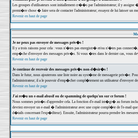
Les groupes d'utilisateurs sont initiallement cr��s par l'administrateur; il y assign
premi�re chose � faire sera de contacter l'administrateur; essayez de lui laisser un 
Revenir en haut de page
Me
Je ne peux pas envoyer de messages priv�s !
Il y a trois raisons pour cela : vous n'�tes pas enregistr� et/ou n'�tes pas connect�
emp�che d'envoyer des messages priv�s. Si vous �tes dans le dernier cas, vous devr
Revenir en haut de page
Je continue de recevoir des messages priv�s non-d�sir�s !
Dans le futur, nous ajouterons une liste noire au syst�me de messagerie priv�e. P
l'administrateur; il a le pouvoir d'emp�cher compl�tement un utilisateur d'envoyer 
Revenir en haut de page
J'ai re�u un e-mail abusif ou de spamming de quelqu'un sur ce forum !
Nous sommes pein�s d'apprendre cela. La fonction d'e-mail int�gr� au forum inclut d
devriez envoyer un e-mail � l'administrateur avec une copie compl�te de l'e-mail que v
d�tails concernant l'exp�diteur). Ensuite, l'administrateur pourra prendre les mesure
Revenir en haut de page