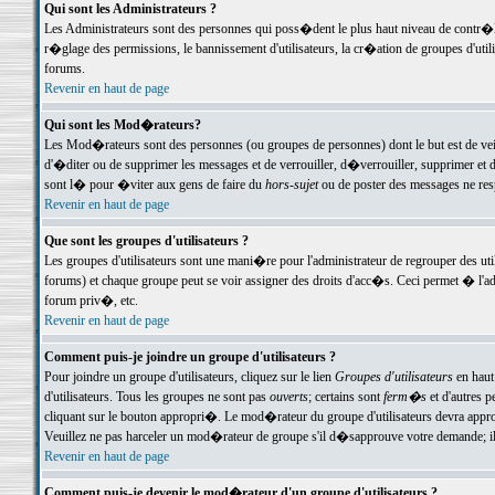
Qui sont les Administrateurs ?
Les Administrateurs sont des personnes qui poss�dent le plus haut niveau de contr�le 
r�glage des permissions, le bannissement d'utilisateurs, la cr�ation de groupes d'uti
forums.
Revenir en haut de page
Qui sont les Mod�rateurs?
Les Mod�rateurs sont des personnes (ou groupes de personnes) dont le but est de veil
d'�diter ou de supprimer les messages et de verrouiller, d�verrouiller, supprimer 
sont l� pour �viter aux gens de faire du
hors-sujet
ou de poster des messages ne res
Revenir en haut de page
Que sont les groupes d'utilisateurs ?
Les groupes d'utilisateurs sont une mani�re pour l'administrateur de regrouper des util
forums) et chaque groupe peut se voir assigner des droits d'acc�s. Ceci permet � 
forum priv�, etc.
Revenir en haut de page
Comment puis-je joindre un groupe d'utilisateurs ?
Pour joindre un groupe d'utilisateurs, cliquez sur le lien
Groupes d'utilisateurs
en haut
d'utilisateurs. Tous les groupes ne sont pas
ouverts
; certains sont
ferm�s
et d'autres p
cliquant sur le bouton appropri�. Le mod�rateur du groupe d'utilisateurs devra appro
Veuillez ne pas harceler un mod�rateur de groupe s'il d�sapprouve votre demande; il 
Revenir en haut de page
Comment puis-je devenir le mod�rateur d'un groupe d'utilisateurs ?