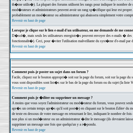
th�me utilis�). La plupart des forums utilisent les rangs pour indiquer le nombre de m
mod�rateurs et administrateurs peuvent avoir un rang sp�cifique qui leur est propre. 
probablement un mod�rateur ou administrateur qui abaissera simplement votre compte
Revenir en haut de page
Lorsque je clique sur le lien e-mail d'un utilisateur, on me demande de me conne
D�sol�, mais seuls les utilisateurs enregistr�s peuvent envoyer des e-mails � des ge
fonctionnalit�). Ceci, pour �viter l'utilisation malveillante du syst�me d'e-mail par 
Revenir en haut de page
Comment puis-je poster un sujet dans un forum ?
Facile, cliquez sur le bouton appropri� soit sur la page du forum, soit sur la page du 
vous sont disponibles sont list�s sur le bas de la page du forum ou du sujet (la liste
V
Revenir en haut de page
Comment puis-je �diter ou supprimer un message ?
A moins que vous soyez l'administrateur ou mod�rateur du forum, vous pouvez seul
apr�s un certain temps apr�s qu'il soit post�) en cliquant sur le bouton
Editer
du me
de texte en dessous de votre message en retournant le lire, indiquant le nombre de fo
non plus si un mod�rateur ou un administrateur �dite le message (ils devraient laisser
supprimer un message une fois que quelqu'un y a r�pondu.
Revenir en haut de page