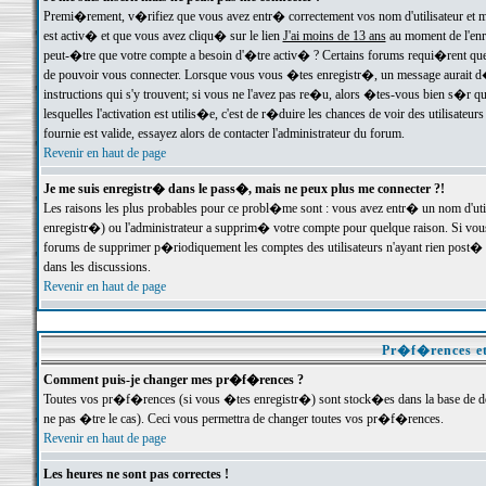
Premi�rement, v�rifiez que vous avez entr� correctement vos nom d'utilisateur et mo
est activ� et que vous avez cliqu� sur le lien
J'ai moins de 13 ans
au moment de l'enre
peut-�tre que votre compte a besoin d'�tre activ� ? Certains forums requi�rent que 
de pouvoir vous connecter. Lorsque vous vous �tes enregistr�, un message aurait d� v
instructions qui s'y trouvent; si vous ne l'avez pas re�u, alors �tes-vous bien s�r que
lesquelles l'activation est utilis�e, c'est de r�duire les chances de voir des utilis
fournie est valide, essayez alors de contacter l'administrateur du forum.
Revenir en haut de page
Je me suis enregistr� dans le pass�, mais ne peux plus me connecter ?!
Les raisons les plus probables pour ce probl�me sont : vous avez entr� un nom d'ut
enregistr�) ou l'administrateur a supprim� votre compte pour quelque raison. Si vous 
forums de supprimer p�riodiquement les comptes des utilisateurs n'ayant rien post� a
dans les discussions.
Revenir en haut de page
Pr�f�rences et
Comment puis-je changer mes pr�f�rences ?
Toutes vos pr�f�rences (si vous �tes enregistr�) sont stock�es dans la base de don
ne pas �tre le cas). Ceci vous permettra de changer toutes vos pr�f�rences.
Revenir en haut de page
Les heures ne sont pas correctes !