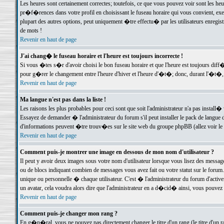
Les heures sont certainement correctes; toutefois, ce que vous pouvez voir sont les he
pr�f�rences dans votre profil en choisissant le fuseau horaire qui vous convient, exe
plupart des autres options, peut uniquement �tre effectu� par les utilisateurs enregis
de mots !
Revenir en haut de page
J'ai chang� le fuseau horaire et l'heure est toujours incorrecte !
Si vous �tes s�r d'avoir choisi le bon fuseau horaire et que l'heure est toujours d
pour g�rer le changement entre l'heure d'hiver et l'heure d'�t�; donc, durant l'�t�,
Revenir en haut de page
Ma langue n'est pas dans la liste !
Les raisons les plus probables pour ceci sont que soit l'administrateur n'a pas install�
Essayez de demander � l'administrateur du forum s'il peut installer le pack de langue d
d'informations peuvent �tre trouv�es sur le site web du groupe phpBB (allez voir le l
Revenir en haut de page
Comment puis-je montrer une image en dessous de mon nom d'utilisateur ?
Il peut y avoir deux images sous votre nom d'utilisateur lorsque vous lisez des mess
ou de blocs indiquant combien de messages vous avez fait ou votre statut sur le for
unique ou personnelle � chaque utilisateur. C'est � l'administrateur du forum d'activer
un avatar, cela voudra alors dire que l'administrateur en a d�cid� ainsi, vous pouvez
Revenir en haut de page
Comment puis-je changer mon rang ?
En g�n�ral, vous ne pouvez pas directement changer le titre d'un rang (le titre d'un ra