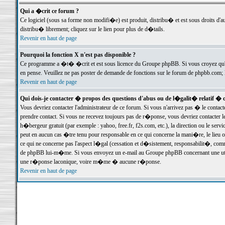
Qui a �crit ce forum ?
Ce logiciel (sous sa forme non modifi�e) est produit, distribu� et est sous droits d'a
distribu� librement; cliquez sur le lien pour plus de d�tails.
Revenir en haut de page
Pourquoi la fonction X n'est pas disponible ?
Ce programme a �t� �crit et est sous licence du Groupe phpBB. Si vous croyez qu'un
en pense. Veuillez ne pas poster de demande de fonctions sur le forum de phpbb.com; 
Revenir en haut de page
Qui dois-je contacter � propos des questions d'abus ou de l�galit� relatif � 
Vous devriez contacter l'administrateur de ce forum. Si vous n'arrivez pas � le conta
prendre contact. Si vous ne recevez toujours pas de r�ponse, vous devriez contacter 
h�bergeur gratuit (par exemple : yahoo, free.fr, f2s.com, etc.), la direction ou le se
peut en aucun cas �tre tenu pour responsable en ce qui concerne la mani�re, le lieu ou 
ce qui ne concerne pas l'aspect l�gal (cessation et d�sistement, responsabilit�, comm
de phpBB lui-m�me. Si vous envoyez un e-mail au Groupe phpBB concernant une utili
une r�ponse laconique, voire m�me � aucune r�ponse.
Revenir en haut de page