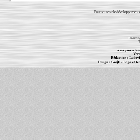
Pour soutenir le développement du
Powered b
T
www.powerboo
Vers
Rédaction :
Ludovi
Design :
Ga�l
- Logo et te
Informations :
PowerBook
-
MacBook Pro
-
i