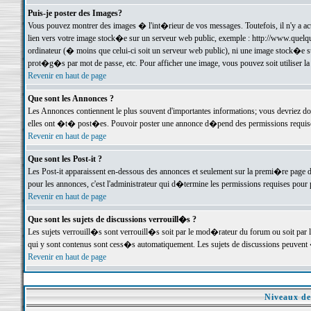
Puis-je poster des Images?
Vous pouvez montrer des images � l'int�rieur de vos messages. Toutefois, il n'y a 
lien vers votre image stock�e sur un serveur web public, exemple : http://www.quelq
ordinateur (� moins que celui-ci soit un serveur web public), ni une image stock�e su
prot�g�s par mot de passe, etc. Pour afficher une image, vous pouvez soit utiliser 
Revenir en haut de page
Que sont les Annonces ?
Les Annonces contiennent le plus souvent d'importantes informations; vous devriez d
elles ont �t� post�es. Pouvoir poster une annonce d�pend des permissions requises;
Revenir en haut de page
Que sont les Post-it ?
Les Post-it apparaissent en-dessous des annonces et seulement sur la premi�re page 
pour les annonces, c'est l'administrateur qui d�termine les permissions requises pour 
Revenir en haut de page
Que sont les sujets de discussions verrouill�s ?
Les sujets verrouill�s sont verrouill�s soit par le mod�rateur du forum ou soit par 
qui y sont contenus sont cess�s automatiquement. Les sujets de discussions peuvent 
Revenir en haut de page
Niveaux de