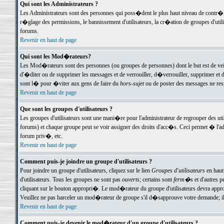
Qui sont les Administrateurs ?
Les Administrateurs sont des personnes qui poss�dent le plus haut niveau de contr�le 
r�glage des permissions, le bannissement d'utilisateurs, la cr�ation de groupes d'uti
forums.
Revenir en haut de page
Qui sont les Mod�rateurs?
Les Mod�rateurs sont des personnes (ou groupes de personnes) dont le but est de veil
d'�diter ou de supprimer les messages et de verrouiller, d�verrouiller, supprimer 
sont l� pour �viter aux gens de faire du
hors-sujet
ou de poster des messages ne res
Revenir en haut de page
Que sont les groupes d'utilisateurs ?
Les groupes d'utilisateurs sont une mani�re pour l'administrateur de regrouper des util
forums) et chaque groupe peut se voir assigner des droits d'acc�s. Ceci permet � 
forum priv�, etc.
Revenir en haut de page
Comment puis-je joindre un groupe d'utilisateurs ?
Pour joindre un groupe d'utilisateurs, cliquez sur le lien
Groupes d'utilisateurs
en haut
d'utilisateurs. Tous les groupes ne sont pas
ouverts
; certains sont
ferm�s
et d'autres p
cliquant sur le bouton appropri�. Le mod�rateur du groupe d'utilisateurs devra appro
Veuillez ne pas harceler un mod�rateur de groupe s'il d�sapprouve votre demande; il 
Revenir en haut de page
Comment puis-je devenir le mod�rateur d'un groupe d'utilisateurs ?