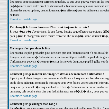
Les heures sont certainement correctes; toutefois, ce que vous pouvez voir sont les he
pr�f�rences dans votre profil en choisissant le fuseau horaire qui vous convient, exe
plupart des autres options, peut uniquement �tre effectu� par les utilisateurs enregis
de mots !
Revenir en haut de page
J'ai chang� le fuseau horaire et l'heure est toujours incorrecte !
Si vous �tes s�r d'avoir choisi le bon fuseau horaire et que l'heure est toujours d
pour g�rer le changement entre l'heure d'hiver et l'heure d'�t�; donc, durant l'�t�,
Revenir en haut de page
Ma langue n'est pas dans la liste !
Les raisons les plus probables pour ceci sont que soit l'administrateur n'a pas install�
Essayez de demander � l'administrateur du forum s'il peut installer le pack de langue d
d'informations peuvent �tre trouv�es sur le site web du groupe phpBB (allez voir le l
Revenir en haut de page
Comment puis-je montrer une image en dessous de mon nom d'utilisateur ?
Il peut y avoir deux images sous votre nom d'utilisateur lorsque vous lisez des mess
ou de blocs indiquant combien de messages vous avez fait ou votre statut sur le for
unique ou personnelle � chaque utilisateur. C'est � l'administrateur du forum d'activer
un avatar, cela voudra alors dire que l'administrateur en a d�cid� ainsi, vous pouvez
Revenir en haut de page
Comment puis-je changer mon rang ?
En g�n�ral, vous ne pouvez pas directement changer le titre d'un rang (le titre d'un ra