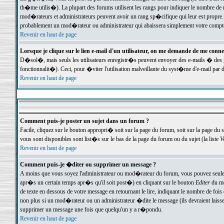
th�me utilis�). La plupart des forums utilisent les rangs pour indiquer le nombre de m
mod�rateurs et administrateurs peuvent avoir un rang sp�cifique qui leur est propre. 
probablement un mod�rateur ou administrateur qui abaissera simplement votre compte
Revenir en haut de page
Lorsque je clique sur le lien e-mail d'un utilisateur, on me demande de me conne
D�sol�, mais seuls les utilisateurs enregistr�s peuvent envoyer des e-mails � des ge
fonctionnalit�). Ceci, pour �viter l'utilisation malveillante du syst�me d'e-mail par 
Revenir en haut de page
Comment puis-je poster un sujet dans un forum ?
Facile, cliquez sur le bouton appropri� soit sur la page du forum, soit sur la page du 
vous sont disponibles sont list�s sur le bas de la page du forum ou du sujet (la liste
V
Revenir en haut de page
Comment puis-je �diter ou supprimer un message ?
A moins que vous soyez l'administrateur ou mod�rateur du forum, vous pouvez seul
apr�s un certain temps apr�s qu'il soit post�) en cliquant sur le bouton
Editer
du me
de texte en dessous de votre message en retournant le lire, indiquant le nombre de fo
non plus si un mod�rateur ou un administrateur �dite le message (ils devraient laisser
supprimer un message une fois que quelqu'un y a r�pondu.
Revenir en haut de page