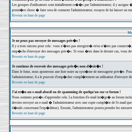
Les groupes d'utilisateurs sont initiallement cr��s par l'administrateur; il y assign
premi�re chose � faire sera de contacter l'administrateur; essayez de lui laisser un 
Revenir en haut de page
Me
Je ne peux pas envoyer de messages priv�s !
Il y a trois raisons pour cela : vous n'�tes pas enregistr� et/ou n'�tes pas connect�
emp�che d'envoyer des messages priv�s. Si vous �tes dans le dernier cas, vous devr
Revenir en haut de page
Je continue de recevoir des messages priv�s non-d�sir�s !
Dans le futur, nous ajouterons une liste noire au syst�me de messagerie priv�e. P
l'administrateur; il a le pouvoir d'emp�cher compl�tement un utilisateur d'envoyer 
Revenir en haut de page
J'ai re�u un e-mail abusif ou de spamming de quelqu'un sur ce forum !
Nous sommes pein�s d'apprendre cela. La fonction d'e-mail int�gr� au forum inclut d
devriez envoyer un e-mail � l'administrateur avec une copie compl�te de l'e-mail que v
d�tails concernant l'exp�diteur). Ensuite, l'administrateur pourra prendre les mesure
Revenir en haut de page