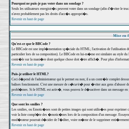
Pourquoi ne puis-je pas voter dans un sondage ?
Seuls les utilisateurs enregistr�s peuvent voter dans un sondage (afin d'�viter le tr
n'avez probablement pas les droits d'acc�s appropri�s.
Revenir en haut de page
Mise en f
Qu'est-ce que le BBCode ?
Le BBCode est une impl�mentation sp�ciale du HTML; l'activation de l'utilisation 
particulier lors de sa composition). Le BBCode en lui-m�me est similaire au style du H
contr�le sur la mani�re dont quelque chose doit �tre affich�. Pour plus d'information
Revenir en haut de page
Puis-je utiliser le HTML?
Ceci d�pend de l'administrateur qui le permet ou non; il a un contr�le complet dessu
balises fonctionnent. C'est une mesure de
s�curit�
pour �viter aux gens d'abuser du 
probl�mes. Si le HTML est activ�, vous pouvez le d�sactiver dans un message en par
Revenir en haut de page
Que sont les smilies ?
Les smilies, ou Emotic�nes sont de petites images qui sont utilis�es pour exprimer certa
voir la liste compl�te des �motic�nes lors de la composition d'un message. Essayez de 
mod�rateur pourrait d�cider de l'�diter, voire m�me de le supprimer enti�rement
Revenir en haut de page