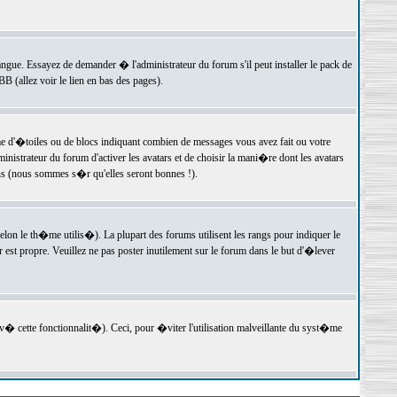
langue. Essayez de demander � l'administrateur du forum s'il peut installer le pack de
 (allez voir le lien en bas des pages).
e d'�toiles ou de blocs indiquant combien de messages vous avez fait ou votre
istrateur du forum d'activer les avatars et de choisir la mani�re dont les avatars
ons (nous sommes s�r qu'elles seront bonnes !).
elon le th�me utilis�). La plupart des forums utilisent les rangs pour indiquer le
est propre. Veuillez ne pas poster inutilement sur le forum dans le but d'�lever
v� cette fonctionnalit�). Ceci, pour �viter l'utilisation malveillante du syst�me