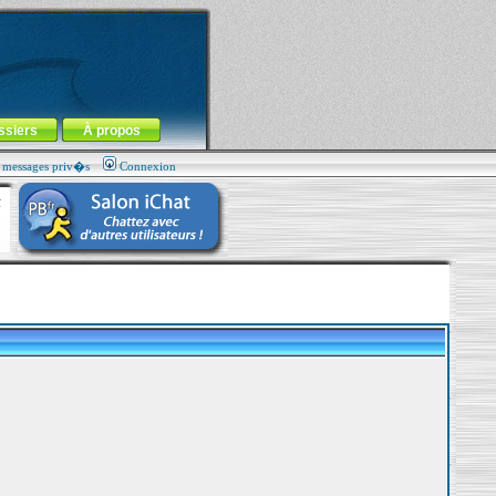
ssiers
À propos
s messages priv�s
Connexion