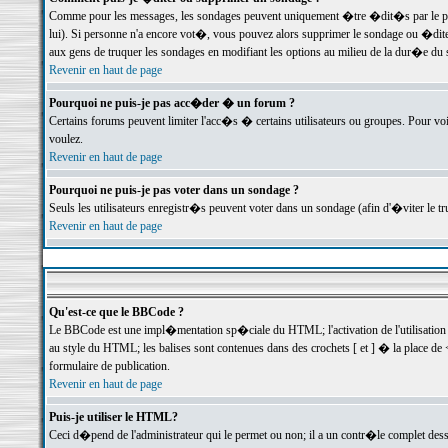
Comme pour les messages, les sondages peuvent uniquement �tre �dit�s par le poste
lui). Si personne n'a encore vot�, vous pouvez alors supprimer le sondage ou �dite
aux gens de truquer les sondages en modifiant les options au milieu de la dur�e du
Revenir en haut de page
Pourquoi ne puis-je pas acc�der � un forum ?
Certains forums peuvent limiter l'acc�s � certains utilisateurs ou groupes. Pour voi
voulez.
Revenir en haut de page
Pourquoi ne puis-je pas voter dans un sondage ?
Seuls les utilisateurs enregistr�s peuvent voter dans un sondage (afin d'�viter le 
Revenir en haut de page
Qu'est-ce que le BBCode ?
Le BBCode est une impl�mentation sp�ciale du HTML; l'activation de l'utilisation
au style du HTML; les balises sont contenues dans des crochets [ et ] � la place de 
formulaire de publication.
Revenir en haut de page
Puis-je utiliser le HTML?
Ceci d�pend de l'administrateur qui le permet ou non; il a un contr�le complet des