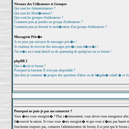
Niveaux des Utilisateurs et Groupes
Qui sont les Administrateurs ?
Qui sont les Mod�rateurs?
Que sont les groupes d'utilisateurs ?
Comment puis-je joindre un groupe d'utilisateurs ?
Comment puis-je devenir le mod�rateur d'un groupe d'utilisateurs ?
Messagerie Priv�e
Je ne peux pas envoyer de messages priv�s !
Je continue de recevoir des messages priv�s non-d�sir�s !
J'ai re�u un e-mail abusif ou de spamming de quelqu'un sur ce forum !
phpBB 2
Qui a �crit ce forum ?
Pourquoi la fonction X n'est pas disponible ?
Qui dois-je contacter � propos des questions d'abus ou de l�galit� relatif � ce f
Pourquoi ne puis-je pas me connecter ?
Vous �tes-vous enregistr� ? Plus s�rieusement, vous devez vous enregistrer afin d
d�couvrir la raison. Si vous vous �tes enregistr� et que vous n'�tes pas banni et
fonctionne toujours pas, contactez l'administrateur du forum; il se peut que le for