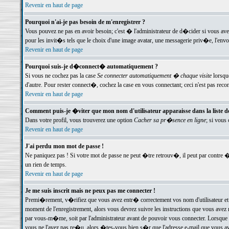
Revenir en haut de page
Pourquoi n'ai-je pas besoin de m'enregistrer ?
Vous pouvez ne pas en avoir besoin; c'est � l'administrateur de d�cider si vous av
pour les invit�s tels que le choix d'une image avatar, une messagerie priv�e, l'envo
Revenir en haut de page
Pourquoi suis-je d�connect� automatiquement ?
Si vous ne cochez pas la case
Se connecter automatiquement � chaque visite
lorsqu
d'autre. Pour rester connect�, cochez la case en vous connectant; ceci n'est pas r
Revenir en haut de page
Comment puis-je �viter que mon nom d'utilisateur apparaisse dans la liste des
Dans votre profil, vous trouverez une option
Cacher sa pr�sence en ligne
; si vous
Revenir en haut de page
J'ai perdu mon mot de passe !
Ne paniquez pas ! Si votre mot de passe ne peut �tre retrouv�, il peut par contre �t
un rien de temps.
Revenir en haut de page
Je me suis inscrit mais ne peux pas me connecter !
Premi�rement, v�rifiez que vous avez entr� correctement vos nom d'utilisateur et 
moment de l'enregistrement, alors vous devrez suivre les instructions que vous avez
par vous-m�me, soit par l'administrateur avant de pouvoir vous connecter. Lorsque v
vous ne l'avez pas re�u, alors �tes-vous bien s�r que l'adresse e-mail que vous avez 