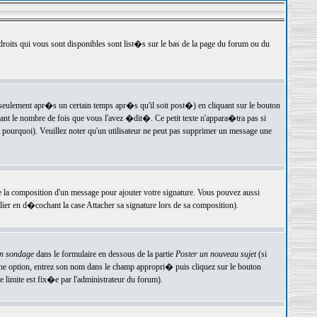
 droits qui vous sont disponibles sont list�s sur le bas de la page du forum ou du
ulement apr�s un certain temps apr�s qu'il soit post�) en cliquant sur le bouton
t le nombre de fois que vous l'avez �dit�. Ce petit texte n'appara�tra pas si
pourquoi). Veuillez noter qu'un utilisateur ne peut pas supprimer un message une
e la composition d'un message pour ajouter votre signature. Vous pouvez aussi
er en d�cochant la case Attacher sa signature lors de sa composition).
un sondage
dans le formulaire en dessous de la partie
Poster un nouveau sujet
(si
une option, entrez son nom dans le champ appropri� puis cliquez sur le bouton
 limite est fix�e par l'administrateur du forum).