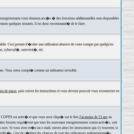
 l'enregistrement vous donnera acc�s � des fonctions additionnelles non-disponibles
lement quelques instants; il est donc recommand� de le faire.
e. Ceci permet d'�viter une utilisation abusive de votre compte par quelqu'un
e, cybercaf�, universit�, etc.
e. Vous serez compt� comme un utilisateur invisible.
ot de passe
, puis suivez les instructions et vous devriez pouvoir vous reconnecter en
rt COPPA est activ� et que vous avez cliqu� sur le lien
J'ai moins de 13 ans
au
tains forums requi�rent que tous les nouveaux enregistrements soient activ�s, soit
on. Si vous avez re�u un e-mail, suivez alors les instructions qui s'y trouvent; si
 utilis�e, c'est de r�duire les chances de voir des utilisateurs malintentionn�s