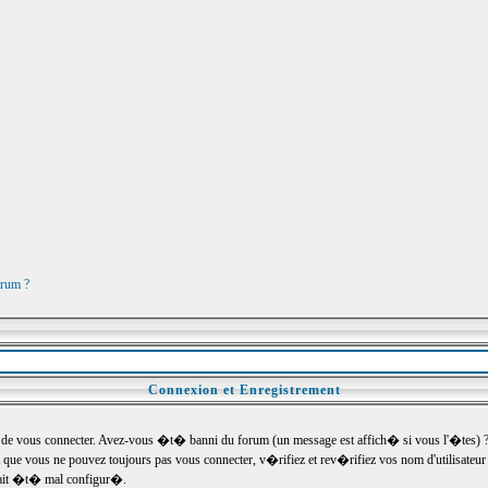
orum ?
Connexion et Enregistrement
e vous connecter. Avez-vous �t� banni du forum (un message est affich� si vous l'�tes) ? Si
 que vous ne pouvez toujours pas vous connecter, v�rifiez et rev�rifiez vos nom d'utilisateu
um ait �t� mal configur�.