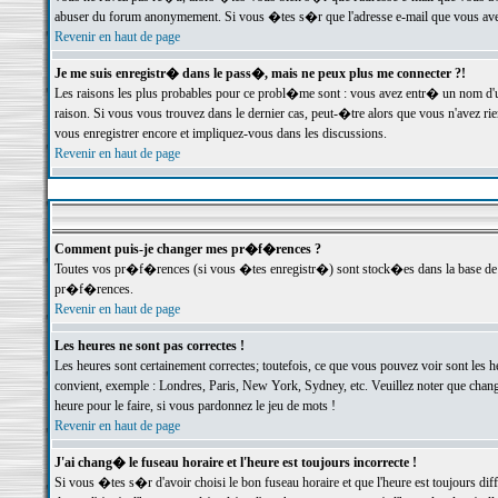
abuser du forum anonymement. Si vous �tes s�r que l'adresse e-mail que vous avez f
Revenir en haut de page
Je me suis enregistr� dans le pass�, mais ne peux plus me connecter ?!
Les raisons les plus probables pour ce probl�me sont : vous avez entr� un nom d'
raison. Si vous vous trouvez dans le dernier cas, peut-�tre alors que vous n'avez ri
vous enregistrer encore et impliquez-vous dans les discussions.
Revenir en haut de page
Comment puis-je changer mes pr�f�rences ?
Toutes vos pr�f�rences (si vous �tes enregistr�) sont stock�es dans la base de d
pr�f�rences.
Revenir en haut de page
Les heures ne sont pas correctes !
Les heures sont certainement correctes; toutefois, ce que vous pouvez voir sont les 
convient, exemple : Londres, Paris, New York, Sydney, etc. Veuillez noter que chang
heure pour le faire, si vous pardonnez le jeu de mots !
Revenir en haut de page
J'ai chang� le fuseau horaire et l'heure est toujours incorrecte !
Si vous �tes s�r d'avoir choisi le bon fuseau horaire et que l'heure est toujours 