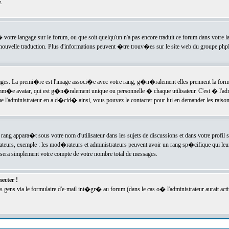
.
l� votre langage sur le forum, ou que soit quelqu'un n'a pas encore traduit ce forum dans votre 
e nouvelle traduction. Plus d'informations peuvent �tre trouv�es sur le site web du groupe phpBB
ssages. La premi�re est l'image associ�e avec votre rang, g�n�ralement elles prennent la form
omm�e avatar, qui est g�n�ralement unique ou personnelle � chaque utilisateur. C'est � l'admin
 que l'administrateur en a d�cid� ainsi, vous pouvez le contacter pour lui en demander les rais
rang appara�t sous votre nom d'utilisateur dans les sujets de discussions et dans votre profil s
teurs, exemple : les mod�rateurs et administrateurs peuvent avoir un rang sp�cifique qui leur 
sera simplement votre compte de votre nombre total de messages.
ecter !
gens via le formulaire d'e-mail int�gr� au forum (dans le cas o� l'administrateur aurait acti