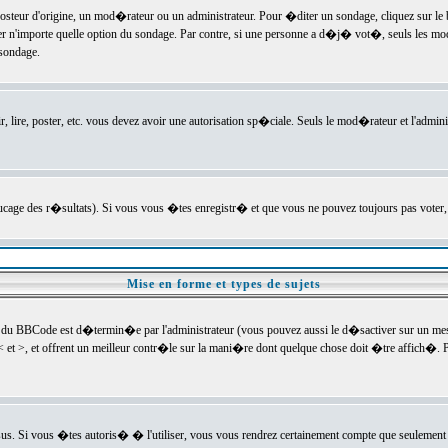
ur d'origine, un mod�rateur ou un administrateur. Pour �diter un sondage, cliquez sur le bou
r n'importe quelle option du sondage. Par contre, si une personne a d�j� vot�, seuls les mod
 sondage.
r, lire, poster, etc. vous devez avoir une autorisation sp�ciale. Seuls le mod�rateur et l'admin
trucage des r�sultats). Si vous vous �tes enregistr� et que vous ne pouvez toujours pas voter
Mise en forme et types de sujets
 du BBCode est d�termin�e par l'administrateur (vous pouvez aussi le d�sactiver sur un mess
< et >, et offrent un meilleur contr�le sur la mani�re dont quelque chose doit �tre affich�. Po
sus. Si vous �tes autoris� � l'utiliser, vous vous rendrez certainement compte que seulement 