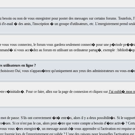
ez besoin ou non de vous enregistrer pour poster des messages sur certains forums. Toutefois,
i d'e-mail � des amis, l'inscription � un groupe d'utilisateurs, etc. L'enregistrement prend seu
e vous vous connectez, le forum vous gardera seulement connect� pour une p�riode pr��tabli
ecommand� si vous acc�dez au forum en utilisant un ordinateur partag�, exemple : biblioth�qu
 utilisateurs en ligne ?
 choisissez
Oui
, vous n'appara�trez qu'uniquement aux yeux des administrateurs ou vous-m�m
re r�initialis�. Pour ce faire, allez sur la page de connexion et cliquez sur
J'ai oubli� mon m
mot de passe. S'ils ont correctement �t� entr�s, alors il y a deux possibilit�s. Si le suppo
 re�ues. Si ce n'est pas le cas, alors peut-�tre que votre compte a besoin d'�tre activ� ? Cer
ous vous �tes enregistr�, un message aurait d� vous apprendre si l'activation est requise ou n
fournie lors de l'enregistrement est valide ? L'une des raisons pour lesquelles l'activation est