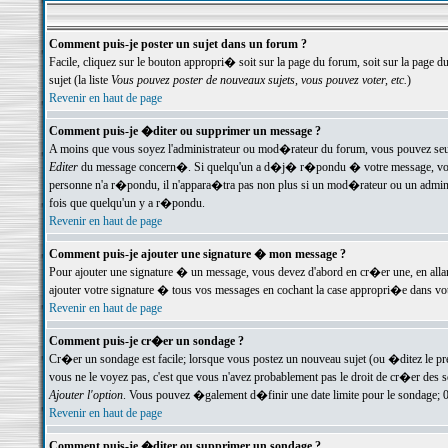
Comment puis-je poster un sujet dans un forum ?
Facile, cliquez sur le bouton appropri� soit sur la page du forum, soit sur la page d
sujet (la liste
Vous pouvez poster de nouveaux sujets, vous pouvez voter, etc.
)
Revenir en haut de page
Comment puis-je �diter ou supprimer un message ?
A moins que vous soyez l'administrateur ou mod�rateur du forum, vous pouvez seul
Editer
du message concern�. Si quelqu'un a d�j� r�pondu � votre message, vous trou
personne n'a r�pondu, il n'appara�tra pas non plus si un mod�rateur ou un administr
fois que quelqu'un y a r�pondu.
Revenir en haut de page
Comment puis-je ajouter une signature � mon message ?
Pour ajouter une signature � un message, vous devez d'abord en cr�er une, en alla
ajouter votre signature � tous vos messages en cochant la case appropri�e dans votr
Revenir en haut de page
Comment puis-je cr�er un sondage ?
Cr�er un sondage est facile; lorsque vous postez un nouveau sujet (ou �ditez le prem
vous ne le voyez pas, c'est que vous n'avez probablement pas le droit de cr�er des 
Ajouter l'option
. Vous pouvez �galement d�finir une date limite pour le sondage; 0 es
Revenir en haut de page
Comment puis-je �diter ou supprimer un sondage ?