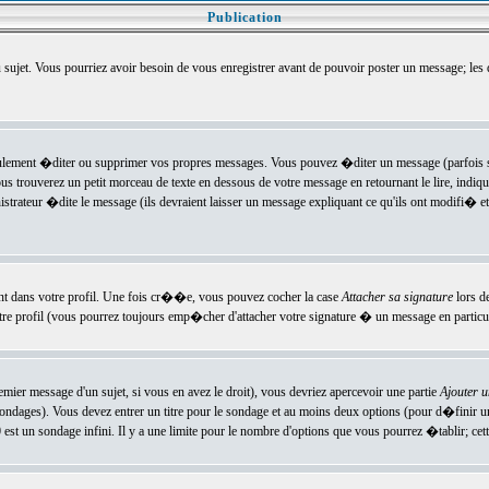
Publication
u sujet. Vous pourriez avoir besoin de vous enregistrer avant de pouvoir poster un message; les
ement �diter ou supprimer vos propres messages. Vous pouvez �diter un message (parfois se
verez un petit morceau de texte en dessous de votre message en retournant le lire, indiquan
ateur �dite le message (ils devraient laisser un message expliquant ce qu'ils ont modifi� et 
nt dans votre profil. Une fois cr��e, vous pouvez cocher la case
Attacher sa signature
lors d
e profil (vous pourrez toujours emp�cher d'attacher votre signature � un message en particuli
ier message d'un sujet, si vous en avez le droit), vous devriez apercevoir une partie
Ajouter 
sondages). Vous devez entrer un titre pour le sondage et au moins deux options (pour d�finir 
t un sondage infini. Il y a une limite pour le nombre d'options que vous pourrez �tablir; cette