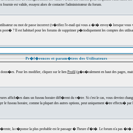
ournie est valide, essayez alors de contacter l'administrateur du forum.
utilisateur ou mot de passe incorrect (v�rifiez l'e-mail qui vous a �t� envoy� lorsque vous
en post� ? Il est habituel pour les forums de supprimer p�riodiquement les comptes des utilisa
Pr�f�rences et param�tres des Utilisateurs
onn�es. Pour les modifier, cliquez sur le lien
Profil
(g�n�ralement en haut des pages, mais c
heures affich�es dans un fuseau horaire diff�rent du v�tre. Si c'est le cas, vous devriez chan
er le fuseau horaire, comme la plupart des autres options, peut uniquement �tre effectu� par l
diff�rente, la r�ponse la plus probable est le passage � l'heure d'�t�. Le forum n'a pas �t�