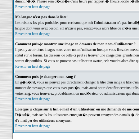
durant l'�t�, l'heure sera d�cal�e d'une heure par rapport � l'heure locale r�elle
Revenir en haut de page
Ma langue n'est pas dans la liste !
Les raisons les plus probables pour ceci sont que soit l'administrateur n'a pas instal
langue dont vous avez besoin; s'il n'existe pas, sentez-vous alors libre de cr�er un
Revenir en haut de page
Comment puis-je montrer une image en dessous de mon nom d'utilisateur ?
Il peut y avoir deux images sous votre nom d'utilisateur lorsque vous lisez des me
statut sur le forum. En dessous de celle-ci peut se trouver une image plus grande n
seront disponibles. Si vous ne pouvez pas utiliser un avatar, cela voudra alors dire
Revenir en haut de page
Comment puis-je changer mon rang ?
En g�n�ral, vous ne pouvez pas directement changer le titre d'un rang (le titre d'un 
nombre de messages que vous avez post�s, mais aussi pour identifier certains utilisa
votre rang; vous trouverez probablement un mod�rateur ou administrateur qui abais
Revenir en haut de page
Lorsque je clique sur le lien e-mail d'un utilisateur, on me demande de me conn
D�sol�, mais seuls les utilisateurs enregistr�s peuvent envoyer des e-mails � des 
d'e-mail par des utilisateurs anonymes.
Revenir en haut de page