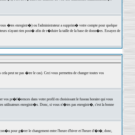
 vous �tes enregistr�) ou l'administrateur a supprim� votre compte pour quelque
teurs n'ayant rien post� afin de r�duire la taille de la base de donn�es. Essayez de
ela peut ne pas �tre le cas). Ceci vous permettra de changer toutes vos
ger vos pr�f�rences dans votre profil en choisissant le fuseau horaire qui vous
es utilisateurs enregistr�s. Donc, si vous n'�tes pas enregistr�, c'est la bonne
 con�u pour g�rer le changement entre l'heure d'hiver et l'heure d'�t�; donc,