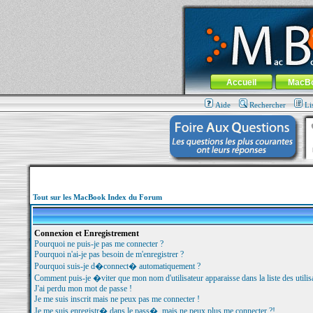
MacBook-fr.com : 100% Apple... 100% nom
Aller au contenu
-
Aller au menu 
Menu général
Accueil
MacB
Aide
Rechercher
Li
Tout sur les MacBook Index du Forum
Connexion et Enregistrement
Pourquoi ne puis-je pas me connecter ?
Pourquoi n'ai-je pas besoin de m'enregistrer ?
Pourquoi suis-je d�connect� automatiquement ?
Comment puis-je �viter que mon nom d'utilisateur apparaisse dans la liste des utilisa
J'ai perdu mon mot de passe !
Je me suis inscrit mais ne peux pas me connecter !
Je me suis enregistr� dans le pass�, mais ne peux plus me connecter ?!