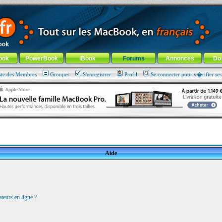
ade !
général
-
Aller au menu de la rubrique
ook
PowerBook
iBook
Forums
Annonces
Do
ste des Membres
Groupes
S'enregistrer
Profil
Se connecter pour v�rifier se
Aide
teurs en ligne ?