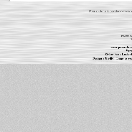
Pour soutenir le développement du
Powered b
T
www.powerboo
Vers
Rédaction :
Ludovi
Design :
Ga�l
- Logo et te
Informations :
PowerBook
-
MacBook Pro
-
i