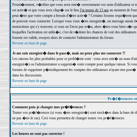
Premi�rement, v�rifiez que vous avez entr� correctement vos nom d'utilisateur et mo
est activ� et que vous avez cliqu� sur le lien
J'ai moins de 13 ans
au moment de l'enre
peut-�tre que votre compte a besoin d'�tre activ� ? Certains forums requi�rent que 
de pouvoir vous connecter. Lorsque vous vous �tes enregistr�, un message aurait d� v
instructions qui s'y trouvent; si vous ne l'avez pas re�u, alors �tes-vous bien s�r que
lesquelles l'activation est utilis�e, c'est de r�duire les chances de voir des utilis
fournie est valide, essayez alors de contacter l'administrateur du forum.
Revenir en haut de page
Je me suis enregistr� dans le pass�, mais ne peux plus me connecter ?!
Les raisons les plus probables pour ce probl�me sont : vous avez entr� un nom d'ut
enregistr�) ou l'administrateur a supprim� votre compte pour quelque raison. Si vous 
forums de supprimer p�riodiquement les comptes des utilisateurs n'ayant rien post� a
dans les discussions.
Revenir en haut de page
Pr�f�rences et
Comment puis-je changer mes pr�f�rences ?
Toutes vos pr�f�rences (si vous �tes enregistr�) sont stock�es dans la base de don
ne pas �tre le cas). Ceci vous permettra de changer toutes vos pr�f�rences.
Revenir en haut de page
Les heures ne sont pas correctes !