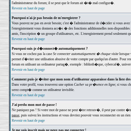
l'administrateur du forum; il se peut que le forum ait �t� mal configur�.
Revenir en haut de page
Pourquoi n'ai-je pas besoin de m'enregistrer ?
Vous pouvez ne pas en avoir besoin; c'est � l'administrateur de d�cider si vous avez 
l'enregistrement vous donnera acc�s � des fonctions additionnelles non-disponibles p
amis, l'inscription � un groupe d'utilisateurs, etc. L'enregistrement prend seulement q
Revenir en haut de page
Pourquoi suis-je d�connect� automatiquement ?
Si vous ne cochez pas la case
Se connecter automatiquement � chaque visite
lorsque 
permet d'�viter une utilisation abusive de votre compte par quelqu'un d'autre. Pour 
forum en utilisant un ordinateur partag�, exemple : biblioth�que, cybercaf�, univers
Revenir en haut de page
Comment puis-je �viter que mon nom d'utilisateur apparaisse dans la liste des u
Dans votre profil, vous trouverez une option
Cacher sa pr�sence en ligne
; si vous c
serez compt� comme un utilisateur invisible.
Revenir en haut de page
J'ai perdu mon mot de passe !
Ne paniquez pas ! Si votre mot de passe ne peut �tre retrouv�, il peut par contre �tre
passe
, puis suivez les instructions et vous devriez pouvoir vous reconnecter en un rien
Revenir en haut de page
Je me suis inscrit mais ne peux pas me connecter !