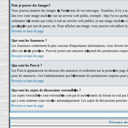
Puis-je poster des Images?
Vous pouvez montrer des images � l'int�rieur de vos messages. Toutefois, il n'y a 
lien vers votre image stock�e sur un serveur web public, exemple : http://www.quelq
ordinateur (� moins que celui-ci soit un serveur web public), ni une image stock�e su
prot�g�s par mot de passe, etc. Pour afficher une image, vous pouvez soit utiliser 
Revenir en haut de page
Que sont les Annonces ?
Les Annonces contiennent le plus souvent d'importantes informations; vous devriez d
elles ont �t� post�es. Pouvoir poster une annonce d�pend des permissions requises;
Revenir en haut de page
Que sont les Post-it ?
Les Post-it apparaissent en-dessous des annonces et seulement sur la premi�re page 
pour les annonces, c'est l'administrateur qui d�termine les permissions requises pour 
Revenir en haut de page
Que sont les sujets de discussions verrouill�s ?
Les sujets verrouill�s sont verrouill�s soit par le mod�rateur du forum ou soit par 
qui y sont contenus sont cess�s automatiquement. Les sujets de discussions peuvent 
Revenir en haut de page
Niveaux de