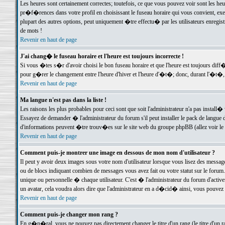
Les heures sont certainement correctes; toutefois, ce que vous pouvez voir sont les he
pr�f�rences dans votre profil en choisissant le fuseau horaire qui vous convient, exe
plupart des autres options, peut uniquement �tre effectu� par les utilisateurs enregis
de mots !
Revenir en haut de page
J'ai chang� le fuseau horaire et l'heure est toujours incorrecte !
Si vous �tes s�r d'avoir choisi le bon fuseau horaire et que l'heure est toujours d
pour g�rer le changement entre l'heure d'hiver et l'heure d'�t�; donc, durant l'�t�,
Revenir en haut de page
Ma langue n'est pas dans la liste !
Les raisons les plus probables pour ceci sont que soit l'administrateur n'a pas install�
Essayez de demander � l'administrateur du forum s'il peut installer le pack de langue d
d'informations peuvent �tre trouv�es sur le site web du groupe phpBB (allez voir le l
Revenir en haut de page
Comment puis-je montrer une image en dessous de mon nom d'utilisateur ?
Il peut y avoir deux images sous votre nom d'utilisateur lorsque vous lisez des mess
ou de blocs indiquant combien de messages vous avez fait ou votre statut sur le for
unique ou personnelle � chaque utilisateur. C'est � l'administrateur du forum d'activer
un avatar, cela voudra alors dire que l'administrateur en a d�cid� ainsi, vous pouvez
Revenir en haut de page
Comment puis-je changer mon rang ?
En g�n�ral, vous ne pouvez pas directement changer le titre d'un rang (le titre d'un ra