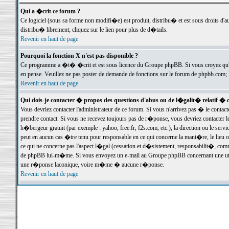
Qui a �crit ce forum ?
Ce logiciel (sous sa forme non modifi�e) est produit, distribu� et est sous droits d'a
distribu� librement; cliquez sur le lien pour plus de d�tails.
Revenir en haut de page
Pourquoi la fonction X n'est pas disponible ?
Ce programme a �t� �crit et est sous licence du Groupe phpBB. Si vous croyez qu'un
en pense. Veuillez ne pas poster de demande de fonctions sur le forum de phpbb.com; 
Revenir en haut de page
Qui dois-je contacter � propos des questions d'abus ou de l�galit� relatif � 
Vous devriez contacter l'administrateur de ce forum. Si vous n'arrivez pas � le conta
prendre contact. Si vous ne recevez toujours pas de r�ponse, vous devriez contacter 
h�bergeur gratuit (par exemple : yahoo, free.fr, f2s.com, etc.), la direction ou le se
peut en aucun cas �tre tenu pour responsable en ce qui concerne la mani�re, le lieu ou 
ce qui ne concerne pas l'aspect l�gal (cessation et d�sistement, responsabilit�, comm
de phpBB lui-m�me. Si vous envoyez un e-mail au Groupe phpBB concernant une utili
une r�ponse laconique, voire m�me � aucune r�ponse.
Revenir en haut de page