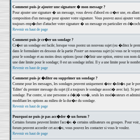
Comment puis-je ajouter une signature � mon message ?
Pour ajouter une signature � un message, vous devez d'abord en cr�er une, en allant
composition d'un message pour ajouter votre signature. Vous pouvez aussi ajouter vot
toujours emp�cher d'attacher votre signature � un message en particulier en d�cochan
Revenir en haut de page
Comment puis-je cr�er un sondage ?
Cr�er un sondage est facile; lorsque vous postez un nouveau sujet (ou �ditez le premie
dans le formulaire en dessous de la partie
Poster un nouveau sujet
(si vous ne le voyez
pour le sondage et au moins deux options (pour d�finir une option, entrez son nom d
une date limite pour le sondage; 0 est un sondage infini. Il y a une limite pour le nomb
Revenir en haut de page
Comment puis-je �diter ou supprimer un sondage ?
Comme pour les messages, les sondages peuvent uniquement �tre �dit�s par le poste
'Editer' du premier message du sujet (il a toujours le sondage associ� avec lui). Si 
sondage. Par contre, si une personne a d�j� vot�, seuls les mod�rateurs et administ
modifiant les options au milieu de la dur�e du sondage.
Revenir en haut de page
Pourquoi ne puis-je pas acc�der � un forum ?
Certains forums peuvent limiter l'acc�s � certains utilisateurs ou groupes. Pour voir, 
forum peuvent accorder cet acc�s; vous pouvez les contacter si vous le voulez.
Revenir en haut de page