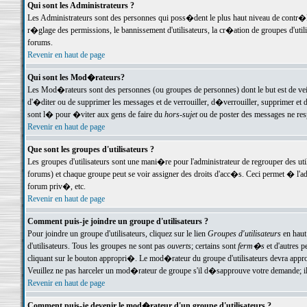
Qui sont les Administrateurs ?
Les Administrateurs sont des personnes qui poss�dent le plus haut niveau de contr�le 
r�glage des permissions, le bannissement d'utilisateurs, la cr�ation de groupes d'uti
forums.
Revenir en haut de page
Qui sont les Mod�rateurs?
Les Mod�rateurs sont des personnes (ou groupes de personnes) dont le but est de veil
d'�diter ou de supprimer les messages et de verrouiller, d�verrouiller, supprimer 
sont l� pour �viter aux gens de faire du
hors-sujet
ou de poster des messages ne res
Revenir en haut de page
Que sont les groupes d'utilisateurs ?
Les groupes d'utilisateurs sont une mani�re pour l'administrateur de regrouper des util
forums) et chaque groupe peut se voir assigner des droits d'acc�s. Ceci permet � 
forum priv�, etc.
Revenir en haut de page
Comment puis-je joindre un groupe d'utilisateurs ?
Pour joindre un groupe d'utilisateurs, cliquez sur le lien
Groupes d'utilisateurs
en haut
d'utilisateurs. Tous les groupes ne sont pas
ouverts
; certains sont
ferm�s
et d'autres p
cliquant sur le bouton appropri�. Le mod�rateur du groupe d'utilisateurs devra appro
Veuillez ne pas harceler un mod�rateur de groupe s'il d�sapprouve votre demande; il 
Revenir en haut de page
Comment puis-je devenir le mod�rateur d'un groupe d'utilisateurs ?