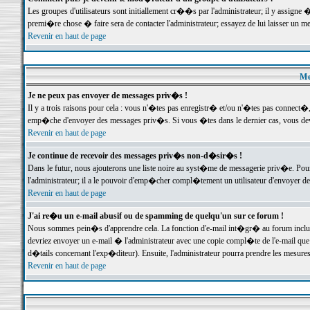
Les groupes d'utilisateurs sont initiallement cr��s par l'administrateur; il y assign
premi�re chose � faire sera de contacter l'administrateur; essayez de lui laisser un 
Revenir en haut de page
Me
Je ne peux pas envoyer de messages priv�s !
Il y a trois raisons pour cela : vous n'�tes pas enregistr� et/ou n'�tes pas connect�
emp�che d'envoyer des messages priv�s. Si vous �tes dans le dernier cas, vous devr
Revenir en haut de page
Je continue de recevoir des messages priv�s non-d�sir�s !
Dans le futur, nous ajouterons une liste noire au syst�me de messagerie priv�e. P
l'administrateur; il a le pouvoir d'emp�cher compl�tement un utilisateur d'envoyer 
Revenir en haut de page
J'ai re�u un e-mail abusif ou de spamming de quelqu'un sur ce forum !
Nous sommes pein�s d'apprendre cela. La fonction d'e-mail int�gr� au forum inclut d
devriez envoyer un e-mail � l'administrateur avec une copie compl�te de l'e-mail que v
d�tails concernant l'exp�diteur). Ensuite, l'administrateur pourra prendre les mesure
Revenir en haut de page