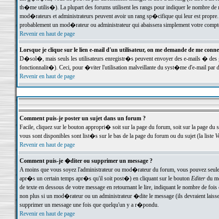
th�me utilis�). La plupart des forums utilisent les rangs pour indiquer le nombre de m
mod�rateurs et administrateurs peuvent avoir un rang sp�cifique qui leur est propre. 
probablement un mod�rateur ou administrateur qui abaissera simplement votre compte
Revenir en haut de page
Lorsque je clique sur le lien e-mail d'un utilisateur, on me demande de me conne
D�sol�, mais seuls les utilisateurs enregistr�s peuvent envoyer des e-mails � des ge
fonctionnalit�). Ceci, pour �viter l'utilisation malveillante du syst�me d'e-mail par 
Revenir en haut de page
Comment puis-je poster un sujet dans un forum ?
Facile, cliquez sur le bouton appropri� soit sur la page du forum, soit sur la page du 
vous sont disponibles sont list�s sur le bas de la page du forum ou du sujet (la liste
V
Revenir en haut de page
Comment puis-je �diter ou supprimer un message ?
A moins que vous soyez l'administrateur ou mod�rateur du forum, vous pouvez seul
apr�s un certain temps apr�s qu'il soit post�) en cliquant sur le bouton
Editer
du me
de texte en dessous de votre message en retournant le lire, indiquant le nombre de fo
non plus si un mod�rateur ou un administrateur �dite le message (ils devraient laisser
supprimer un message une fois que quelqu'un y a r�pondu.
Revenir en haut de page