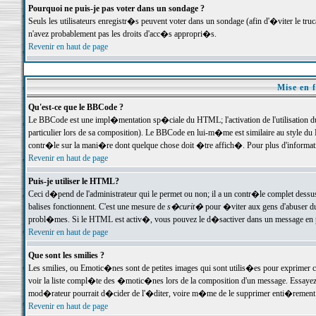
Pourquoi ne puis-je pas voter dans un sondage ?
Seuls les utilisateurs enregistr�s peuvent voter dans un sondage (afin d'�viter le tr
n'avez probablement pas les droits d'acc�s appropri�s.
Revenir en haut de page
Mise en f
Qu'est-ce que le BBCode ?
Le BBCode est une impl�mentation sp�ciale du HTML; l'activation de l'utilisation 
particulier lors de sa composition). Le BBCode en lui-m�me est similaire au style du H
contr�le sur la mani�re dont quelque chose doit �tre affich�. Pour plus d'information
Revenir en haut de page
Puis-je utiliser le HTML?
Ceci d�pend de l'administrateur qui le permet ou non; il a un contr�le complet dessu
balises fonctionnent. C'est une mesure de
s�curit�
pour �viter aux gens d'abuser du 
probl�mes. Si le HTML est activ�, vous pouvez le d�sactiver dans un message en par
Revenir en haut de page
Que sont les smilies ?
Les smilies, ou Emotic�nes sont de petites images qui sont utilis�es pour exprimer certa
voir la liste compl�te des �motic�nes lors de la composition d'un message. Essayez de 
mod�rateur pourrait d�cider de l'�diter, voire m�me de le supprimer enti�rement
Revenir en haut de page