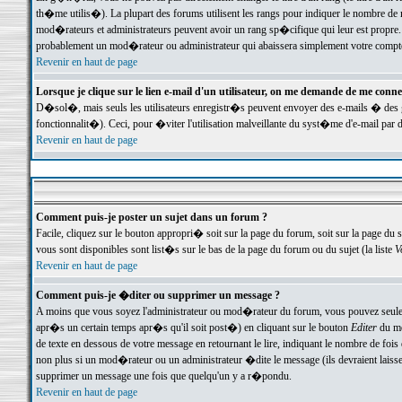
th�me utilis�). La plupart des forums utilisent les rangs pour indiquer le nombre de m
mod�rateurs et administrateurs peuvent avoir un rang sp�cifique qui leur est propre. 
probablement un mod�rateur ou administrateur qui abaissera simplement votre compte
Revenir en haut de page
Lorsque je clique sur le lien e-mail d'un utilisateur, on me demande de me conne
D�sol�, mais seuls les utilisateurs enregistr�s peuvent envoyer des e-mails � des ge
fonctionnalit�). Ceci, pour �viter l'utilisation malveillante du syst�me d'e-mail par 
Revenir en haut de page
Comment puis-je poster un sujet dans un forum ?
Facile, cliquez sur le bouton appropri� soit sur la page du forum, soit sur la page du 
vous sont disponibles sont list�s sur le bas de la page du forum ou du sujet (la liste
V
Revenir en haut de page
Comment puis-je �diter ou supprimer un message ?
A moins que vous soyez l'administrateur ou mod�rateur du forum, vous pouvez seul
apr�s un certain temps apr�s qu'il soit post�) en cliquant sur le bouton
Editer
du me
de texte en dessous de votre message en retournant le lire, indiquant le nombre de fo
non plus si un mod�rateur ou un administrateur �dite le message (ils devraient laisser
supprimer un message une fois que quelqu'un y a r�pondu.
Revenir en haut de page