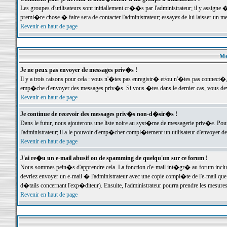
Les groupes d'utilisateurs sont initiallement cr��s par l'administrateur; il y assign
premi�re chose � faire sera de contacter l'administrateur; essayez de lui laisser un 
Revenir en haut de page
Me
Je ne peux pas envoyer de messages priv�s !
Il y a trois raisons pour cela : vous n'�tes pas enregistr� et/ou n'�tes pas connect�
emp�che d'envoyer des messages priv�s. Si vous �tes dans le dernier cas, vous devr
Revenir en haut de page
Je continue de recevoir des messages priv�s non-d�sir�s !
Dans le futur, nous ajouterons une liste noire au syst�me de messagerie priv�e. P
l'administrateur; il a le pouvoir d'emp�cher compl�tement un utilisateur d'envoyer 
Revenir en haut de page
J'ai re�u un e-mail abusif ou de spamming de quelqu'un sur ce forum !
Nous sommes pein�s d'apprendre cela. La fonction d'e-mail int�gr� au forum inclut d
devriez envoyer un e-mail � l'administrateur avec une copie compl�te de l'e-mail que v
d�tails concernant l'exp�diteur). Ensuite, l'administrateur pourra prendre les mesure
Revenir en haut de page