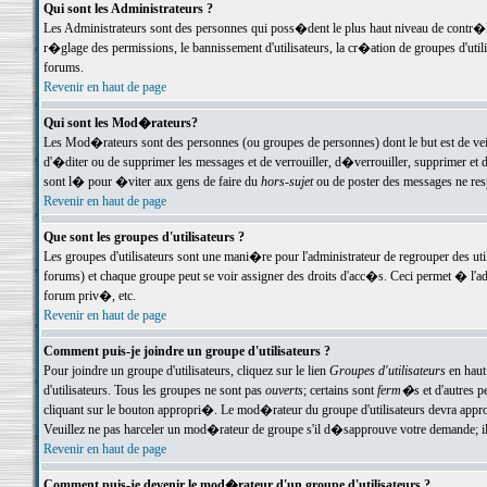
Qui sont les Administrateurs ?
Les Administrateurs sont des personnes qui poss�dent le plus haut niveau de contr�le 
r�glage des permissions, le bannissement d'utilisateurs, la cr�ation de groupes d'uti
forums.
Revenir en haut de page
Qui sont les Mod�rateurs?
Les Mod�rateurs sont des personnes (ou groupes de personnes) dont le but est de veil
d'�diter ou de supprimer les messages et de verrouiller, d�verrouiller, supprimer 
sont l� pour �viter aux gens de faire du
hors-sujet
ou de poster des messages ne res
Revenir en haut de page
Que sont les groupes d'utilisateurs ?
Les groupes d'utilisateurs sont une mani�re pour l'administrateur de regrouper des util
forums) et chaque groupe peut se voir assigner des droits d'acc�s. Ceci permet � 
forum priv�, etc.
Revenir en haut de page
Comment puis-je joindre un groupe d'utilisateurs ?
Pour joindre un groupe d'utilisateurs, cliquez sur le lien
Groupes d'utilisateurs
en haut
d'utilisateurs. Tous les groupes ne sont pas
ouverts
; certains sont
ferm�s
et d'autres p
cliquant sur le bouton appropri�. Le mod�rateur du groupe d'utilisateurs devra appro
Veuillez ne pas harceler un mod�rateur de groupe s'il d�sapprouve votre demande; il 
Revenir en haut de page
Comment puis-je devenir le mod�rateur d'un groupe d'utilisateurs ?