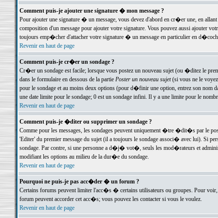
Comment puis-je ajouter une signature � mon message ?
Pour ajouter une signature � un message, vous devez d'abord en cr�er une, en allant
composition d'un message pour ajouter votre signature. Vous pouvez aussi ajouter vot
toujours emp�cher d'attacher votre signature � un message en particulier en d�cochan
Revenir en haut de page
Comment puis-je cr�er un sondage ?
Cr�er un sondage est facile; lorsque vous postez un nouveau sujet (ou �ditez le premie
dans le formulaire en dessous de la partie
Poster un nouveau sujet
(si vous ne le voyez
pour le sondage et au moins deux options (pour d�finir une option, entrez son nom d
une date limite pour le sondage; 0 est un sondage infini. Il y a une limite pour le nomb
Revenir en haut de page
Comment puis-je �diter ou supprimer un sondage ?
Comme pour les messages, les sondages peuvent uniquement �tre �dit�s par le poste
'Editer' du premier message du sujet (il a toujours le sondage associ� avec lui). Si 
sondage. Par contre, si une personne a d�j� vot�, seuls les mod�rateurs et administ
modifiant les options au milieu de la dur�e du sondage.
Revenir en haut de page
Pourquoi ne puis-je pas acc�der � un forum ?
Certains forums peuvent limiter l'acc�s � certains utilisateurs ou groupes. Pour voir, 
forum peuvent accorder cet acc�s; vous pouvez les contacter si vous le voulez.
Revenir en haut de page