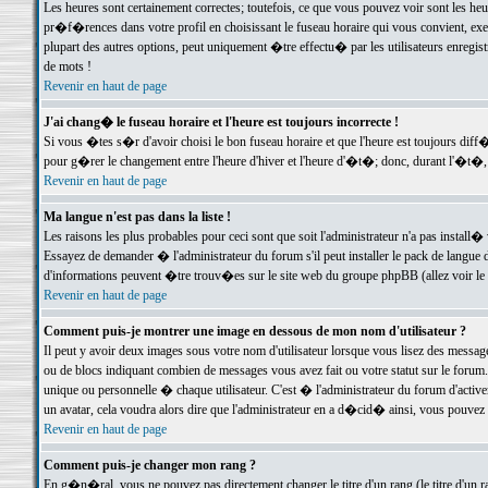
Les heures sont certainement correctes; toutefois, ce que vous pouvez voir sont les he
pr�f�rences dans votre profil en choisissant le fuseau horaire qui vous convient, exe
plupart des autres options, peut uniquement �tre effectu� par les utilisateurs enregis
de mots !
Revenir en haut de page
J'ai chang� le fuseau horaire et l'heure est toujours incorrecte !
Si vous �tes s�r d'avoir choisi le bon fuseau horaire et que l'heure est toujours d
pour g�rer le changement entre l'heure d'hiver et l'heure d'�t�; donc, durant l'�t�,
Revenir en haut de page
Ma langue n'est pas dans la liste !
Les raisons les plus probables pour ceci sont que soit l'administrateur n'a pas install�
Essayez de demander � l'administrateur du forum s'il peut installer le pack de langue d
d'informations peuvent �tre trouv�es sur le site web du groupe phpBB (allez voir le l
Revenir en haut de page
Comment puis-je montrer une image en dessous de mon nom d'utilisateur ?
Il peut y avoir deux images sous votre nom d'utilisateur lorsque vous lisez des mess
ou de blocs indiquant combien de messages vous avez fait ou votre statut sur le for
unique ou personnelle � chaque utilisateur. C'est � l'administrateur du forum d'activer
un avatar, cela voudra alors dire que l'administrateur en a d�cid� ainsi, vous pouvez
Revenir en haut de page
Comment puis-je changer mon rang ?
En g�n�ral, vous ne pouvez pas directement changer le titre d'un rang (le titre d'un ra