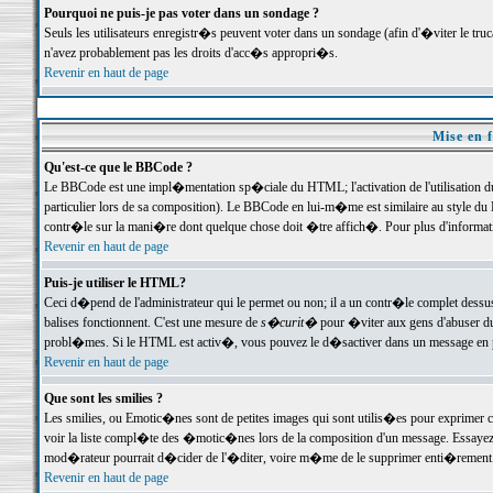
Pourquoi ne puis-je pas voter dans un sondage ?
Seuls les utilisateurs enregistr�s peuvent voter dans un sondage (afin d'�viter le tr
n'avez probablement pas les droits d'acc�s appropri�s.
Revenir en haut de page
Mise en f
Qu'est-ce que le BBCode ?
Le BBCode est une impl�mentation sp�ciale du HTML; l'activation de l'utilisation 
particulier lors de sa composition). Le BBCode en lui-m�me est similaire au style du H
contr�le sur la mani�re dont quelque chose doit �tre affich�. Pour plus d'information
Revenir en haut de page
Puis-je utiliser le HTML?
Ceci d�pend de l'administrateur qui le permet ou non; il a un contr�le complet dessu
balises fonctionnent. C'est une mesure de
s�curit�
pour �viter aux gens d'abuser du 
probl�mes. Si le HTML est activ�, vous pouvez le d�sactiver dans un message en par
Revenir en haut de page
Que sont les smilies ?
Les smilies, ou Emotic�nes sont de petites images qui sont utilis�es pour exprimer certa
voir la liste compl�te des �motic�nes lors de la composition d'un message. Essayez de 
mod�rateur pourrait d�cider de l'�diter, voire m�me de le supprimer enti�rement
Revenir en haut de page