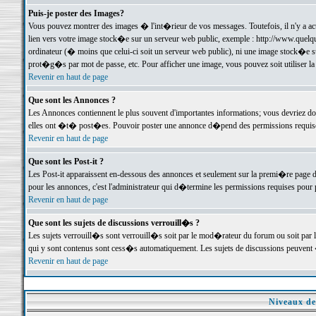
Puis-je poster des Images?
Vous pouvez montrer des images � l'int�rieur de vos messages. Toutefois, il n'y a 
lien vers votre image stock�e sur un serveur web public, exemple : http://www.quelq
ordinateur (� moins que celui-ci soit un serveur web public), ni une image stock�e su
prot�g�s par mot de passe, etc. Pour afficher une image, vous pouvez soit utiliser 
Revenir en haut de page
Que sont les Annonces ?
Les Annonces contiennent le plus souvent d'importantes informations; vous devriez d
elles ont �t� post�es. Pouvoir poster une annonce d�pend des permissions requises;
Revenir en haut de page
Que sont les Post-it ?
Les Post-it apparaissent en-dessous des annonces et seulement sur la premi�re page 
pour les annonces, c'est l'administrateur qui d�termine les permissions requises pour 
Revenir en haut de page
Que sont les sujets de discussions verrouill�s ?
Les sujets verrouill�s sont verrouill�s soit par le mod�rateur du forum ou soit par 
qui y sont contenus sont cess�s automatiquement. Les sujets de discussions peuvent 
Revenir en haut de page
Niveaux de