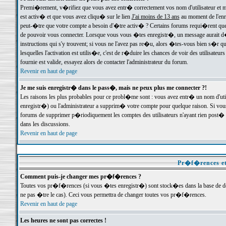
Premi�rement, v�rifiez que vous avez entr� correctement vos nom d'utilisateur et mo
est activ� et que vous avez cliqu� sur le lien
J'ai moins de 13 ans
au moment de l'enre
peut-�tre que votre compte a besoin d'�tre activ� ? Certains forums requi�rent que 
de pouvoir vous connecter. Lorsque vous vous �tes enregistr�, un message aurait d� v
instructions qui s'y trouvent; si vous ne l'avez pas re�u, alors �tes-vous bien s�r que
lesquelles l'activation est utilis�e, c'est de r�duire les chances de voir des utilis
fournie est valide, essayez alors de contacter l'administrateur du forum.
Revenir en haut de page
Je me suis enregistr� dans le pass�, mais ne peux plus me connecter ?!
Les raisons les plus probables pour ce probl�me sont : vous avez entr� un nom d'ut
enregistr�) ou l'administrateur a supprim� votre compte pour quelque raison. Si vous 
forums de supprimer p�riodiquement les comptes des utilisateurs n'ayant rien post� a
dans les discussions.
Revenir en haut de page
Pr�f�rences et
Comment puis-je changer mes pr�f�rences ?
Toutes vos pr�f�rences (si vous �tes enregistr�) sont stock�es dans la base de don
ne pas �tre le cas). Ceci vous permettra de changer toutes vos pr�f�rences.
Revenir en haut de page
Les heures ne sont pas correctes !