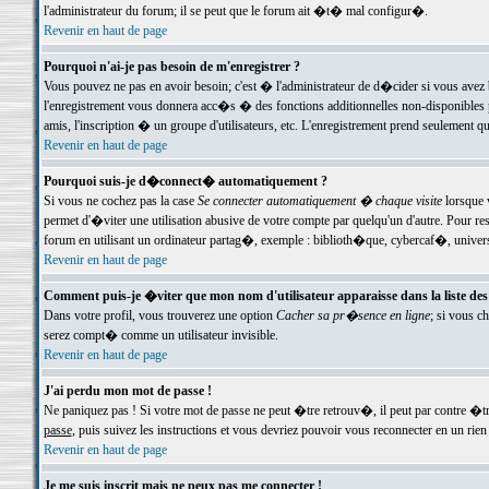
l'administrateur du forum; il se peut que le forum ait �t� mal configur�.
Revenir en haut de page
Pourquoi n'ai-je pas besoin de m'enregistrer ?
Vous pouvez ne pas en avoir besoin; c'est � l'administrateur de d�cider si vous avez 
l'enregistrement vous donnera acc�s � des fonctions additionnelles non-disponibles p
amis, l'inscription � un groupe d'utilisateurs, etc. L'enregistrement prend seulement q
Revenir en haut de page
Pourquoi suis-je d�connect� automatiquement ?
Si vous ne cochez pas la case
Se connecter automatiquement � chaque visite
lorsque 
permet d'�viter une utilisation abusive de votre compte par quelqu'un d'autre. Pour 
forum en utilisant un ordinateur partag�, exemple : biblioth�que, cybercaf�, univers
Revenir en haut de page
Comment puis-je �viter que mon nom d'utilisateur apparaisse dans la liste des u
Dans votre profil, vous trouverez une option
Cacher sa pr�sence en ligne
; si vous c
serez compt� comme un utilisateur invisible.
Revenir en haut de page
J'ai perdu mon mot de passe !
Ne paniquez pas ! Si votre mot de passe ne peut �tre retrouv�, il peut par contre �tre
passe
, puis suivez les instructions et vous devriez pouvoir vous reconnecter en un rien
Revenir en haut de page
Je me suis inscrit mais ne peux pas me connecter !