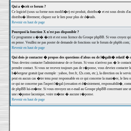
Qui a �crit ce forum ?
Ce logiciel (sous sa forme non modifi�e) est produit, distribu� et est sous droits d'a
distribu� librement; cliquez sur le lien pour plus de d�tails.
Revenir en haut de page
Pourquoi la fonction X n'est pas disponible ?
Ce programme a �t� �crit et est sous licence du Groupe phpBB. Si vous croyez qu'un
en pense. Veuillez ne pas poster de demande de fonctions sur le forum de phpbb.com; 
Revenir en haut de page
Qui dois-je contacter � propos des questions d'abus ou de l�galit� relatif � 
Vous devriez contacter l'administrateur de ce forum. Si vous n'arrivez pas � le conta
prendre contact. Si vous ne recevez toujours pas de r�ponse, vous devriez contacter 
h�bergeur gratuit (par exemple : yahoo, free.fr, f2s.com, etc.), la direction ou le se
peut en aucun cas �tre tenu pour responsable en ce qui concerne la mani�re, le lieu ou 
ce qui ne concerne pas l'aspect l�gal (cessation et d�sistement, responsabilit�, comm
de phpBB lui-m�me. Si vous envoyez un e-mail au Groupe phpBB concernant une utili
une r�ponse laconique, voire m�me � aucune r�ponse.
Revenir en haut de page