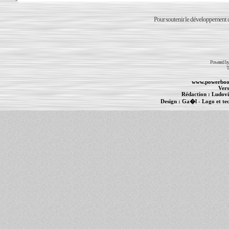
Pour soutenir le développement du
Powered b
T
www.powerboo
Vers
Rédaction :
Ludovi
Design :
Ga�l
- Logo et te
Informations :
PowerBook
-
MacBook Pro
-
i