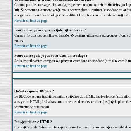
Comme pour les messages, les sondages peuvent uniquement �tre �dit�s par le poste
lui). Si personne n'a encore vot�, vous pouvez alors supprimer le sondage ou �dite
aux gens de truquer les sondages en modifiant les options au milieu de la dur�e du
Revenir en haut de page
Pourquoi ne puis-je pas acc�der � un forum ?
Certains forums peuvent limiter l'acc�s � certains utilisateurs ou groupes. Pour voi
voulez.
Revenir en haut de page
Pourquoi ne puis-je pas voter dans un sondage ?
Seuls les utilisateurs enregistr�s peuvent voter dans un sondage (afin d'�viter le 
Revenir en haut de page
Qu'est-ce que le BBCode ?
Le BBCode est une impl�mentation sp�ciale du HTML; l'activation de l'utilisation
au style du HTML; les balises sont contenues dans des crochets [ et ] � la place de 
formulaire de publication.
Revenir en haut de page
Puis-je utiliser le HTML?
Ceci d�pend de l'administrateur qui le permet ou non; il a un contr�le complet des