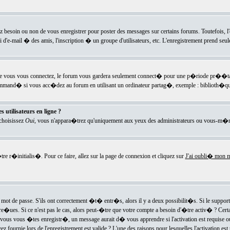
ez besoin ou non de vous enregistrer pour poster des messages sur certains forums. Toutefois,
i d'e-mail � des amis, l'inscription � un groupe d'utilisateurs, etc. L'enregistrement prend seu
e vous vous connectez, le forum vous gardera seulement connect� pour une p�riode pr��tabli
ecommand� si vous acc�dez au forum en utilisant un ordinateur partag�, exemple : biblioth�qu
 utilisateurs en ligne ?
 choisissez
Oui
, vous n'appara�trez qu'uniquement aux yeux des administrateurs ou vous-m�m
re r�initialis�. Pour ce faire, allez sur la page de connexion et cliquez sur
J'ai oubli� mon m
mot de passe. S'ils ont correctement �t� entr�s, alors il y a deux possibilit�s. Si le suppo
 re�ues. Si ce n'est pas le cas, alors peut-�tre que votre compte a besoin d'�tre activ� ? Cer
ous vous �tes enregistr�, un message aurait d� vous apprendre si l'activation est requise ou n
fournie lors de l'enregistrement est valide ? L'une des raisons pour lesquelles l'activation est