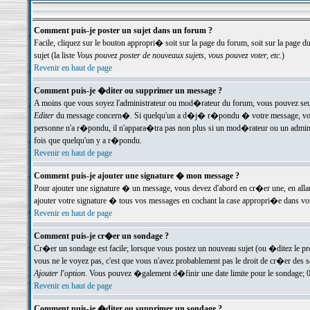
Comment puis-je poster un sujet dans un forum ?
Facile, cliquez sur le bouton appropri� soit sur la page du forum, soit sur la page d
sujet (la liste
Vous pouvez poster de nouveaux sujets, vous pouvez voter, etc.
)
Revenir en haut de page
Comment puis-je �diter ou supprimer un message ?
A moins que vous soyez l'administrateur ou mod�rateur du forum, vous pouvez seul
Editer
du message concern�. Si quelqu'un a d�j� r�pondu � votre message, vous trou
personne n'a r�pondu, il n'appara�tra pas non plus si un mod�rateur ou un administr
fois que quelqu'un y a r�pondu.
Revenir en haut de page
Comment puis-je ajouter une signature � mon message ?
Pour ajouter une signature � un message, vous devez d'abord en cr�er une, en alla
ajouter votre signature � tous vos messages en cochant la case appropri�e dans votr
Revenir en haut de page
Comment puis-je cr�er un sondage ?
Cr�er un sondage est facile; lorsque vous postez un nouveau sujet (ou �ditez le prem
vous ne le voyez pas, c'est que vous n'avez probablement pas le droit de cr�er des 
Ajouter l'option
. Vous pouvez �galement d�finir une date limite pour le sondage; 0 es
Revenir en haut de page
Comment puis-je �diter ou supprimer un sondage ?