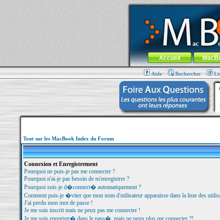
MacBook-fr.com : 100% Apple... 100% nom
Aller au contenu
-
Aller au menu 
Menu général
Accueil
MacB
Aide
Rechercher
Li
Tout sur les MacBook Index du Forum
Connexion et Enregistrement
Pourquoi ne puis-je pas me connecter ?
Pourquoi n'ai-je pas besoin de m'enregistrer ?
Pourquoi suis-je d�connect� automatiquement ?
Comment puis-je �viter que mon nom d'utilisateur apparaisse dans la liste des utilisa
J'ai perdu mon mot de passe !
Je me suis inscrit mais ne peux pas me connecter !
Je me suis enregistr� dans le pass�, mais ne peux plus me connecter ?!