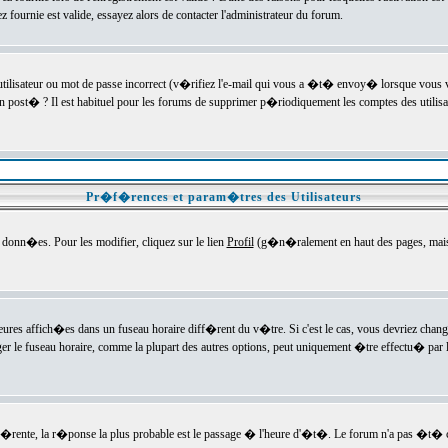
ournie est valide, essayez alors de contacter l'administrateur du forum.
utilisateur ou mot de passe incorrect (v�rifiez l'e-mail qui vous a �t� envoy� lorsque vous
en post� ? Il est habituel pour les forums de supprimer p�riodiquement les comptes des utilisa
Pr�f�rences et param�tres des Utilisateurs
onn�es. Pour les modifier, cliquez sur le lien
Profil
(g�n�ralement en haut des pages, mais c
heures affich�es dans un fuseau horaire diff�rent du v�tre. Si c'est le cas, vous devriez chan
er le fuseau horaire, comme la plupart des autres options, peut uniquement �tre effectu� par l
diff�rente, la r�ponse la plus probable est le passage � l'heure d'�t�. Le forum n'a pas �t�