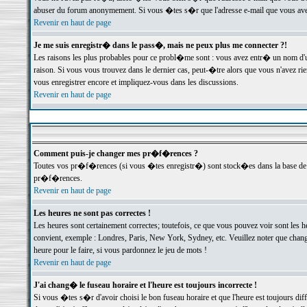
abuser du forum anonymement. Si vous �tes s�r que l'adresse e-mail que vous avez f
Revenir en haut de page
Je me suis enregistr� dans le pass�, mais ne peux plus me connecter ?!
Les raisons les plus probables pour ce probl�me sont : vous avez entr� un nom d'
raison. Si vous vous trouvez dans le dernier cas, peut-�tre alors que vous n'avez ri
vous enregistrer encore et impliquez-vous dans les discussions.
Revenir en haut de page
Comment puis-je changer mes pr�f�rences ?
Toutes vos pr�f�rences (si vous �tes enregistr�) sont stock�es dans la base de d
pr�f�rences.
Revenir en haut de page
Les heures ne sont pas correctes !
Les heures sont certainement correctes; toutefois, ce que vous pouvez voir sont les 
convient, exemple : Londres, Paris, New York, Sydney, etc. Veuillez noter que chang
heure pour le faire, si vous pardonnez le jeu de mots !
Revenir en haut de page
J'ai chang� le fuseau horaire et l'heure est toujours incorrecte !
Si vous �tes s�r d'avoir choisi le bon fuseau horaire et que l'heure est toujours 