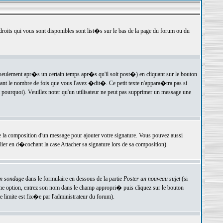
 droits qui vous sont disponibles sont list�s sur le bas de la page du forum ou du
ulement apr�s un certain temps apr�s qu'il soit post�) en cliquant sur le bouton
t le nombre de fois que vous l'avez �dit�. Ce petit texte n'appara�tra pas si
pourquoi). Veuillez noter qu'un utilisateur ne peut pas supprimer un message une
e la composition d'un message pour ajouter votre signature. Vous pouvez aussi
er en d�cochant la case Attacher sa signature lors de sa composition).
un sondage
dans le formulaire en dessous de la partie
Poster un nouveau sujet
(si
une option, entrez son nom dans le champ appropri� puis cliquez sur le bouton
 limite est fix�e par l'administrateur du forum).