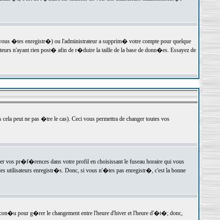
 vous �tes enregistr�) ou l'administrateur a supprim� votre compte pour quelque
teurs n'ayant rien post� afin de r�duire la taille de la base de donn�es. Essayez de
ela peut ne pas �tre le cas). Ceci vous permettra de changer toutes vos
ger vos pr�f�rences dans votre profil en choisissant le fuseau horaire qui vous
es utilisateurs enregistr�s. Donc, si vous n'�tes pas enregistr�, c'est la bonne
 con�u pour g�rer le changement entre l'heure d'hiver et l'heure d'�t�; donc,