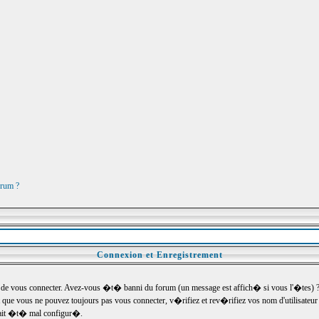
orum ?
Connexion et Enregistrement
e vous connecter. Avez-vous �t� banni du forum (un message est affich� si vous l'�tes) ? Si
 que vous ne pouvez toujours pas vous connecter, v�rifiez et rev�rifiez vos nom d'utilisateu
um ait �t� mal configur�.