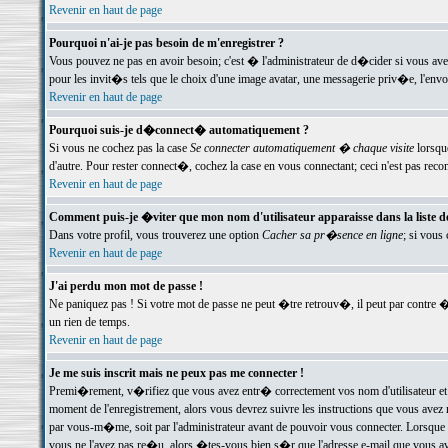
Revenir en haut de page
Pourquoi n'ai-je pas besoin de m'enregistrer ?
Vous pouvez ne pas en avoir besoin; c'est � l'administrateur de d�cider si vous av
pour les invit�s tels que le choix d'une image avatar, une messagerie priv�e, l'envo
Revenir en haut de page
Pourquoi suis-je d�connect� automatiquement ?
Si vous ne cochez pas la case
Se connecter automatiquement � chaque visite
lorsqu
d'autre. Pour rester connect�, cochez la case en vous connectant; ceci n'est pas r
Revenir en haut de page
Comment puis-je �viter que mon nom d'utilisateur apparaisse dans la liste des
Dans votre profil, vous trouverez une option
Cacher sa pr�sence en ligne
; si vous
Revenir en haut de page
J'ai perdu mon mot de passe !
Ne paniquez pas ! Si votre mot de passe ne peut �tre retrouv�, il peut par contre �t
un rien de temps.
Revenir en haut de page
Je me suis inscrit mais ne peux pas me connecter !
Premi�rement, v�rifiez que vous avez entr� correctement vos nom d'utilisateur et 
moment de l'enregistrement, alors vous devrez suivre les instructions que vous avez
par vous-m�me, soit par l'administrateur avant de pouvoir vous connecter. Lorsque v
vous ne l'avez pas re�u, alors �tes-vous bien s�r que l'adresse e-mail que vous avez 