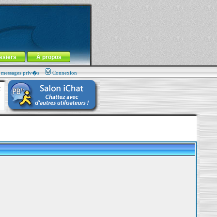
ssiers
À propos
s messages priv�s
Connexion