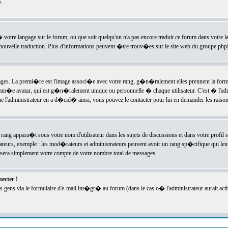
.
l� votre langage sur le forum, ou que soit quelqu'un n'a pas encore traduit ce forum dans votre 
e nouvelle traduction. Plus d'informations peuvent �tre trouv�es sur le site web du groupe phpBB
ssages. La premi�re est l'image associ�e avec votre rang, g�n�ralement elles prennent la form
omm�e avatar, qui est g�n�ralement unique ou personnelle � chaque utilisateur. C'est � l'admin
 que l'administrateur en a d�cid� ainsi, vous pouvez le contacter pour lui en demander les rais
rang appara�t sous votre nom d'utilisateur dans les sujets de discussions et dans votre profil s
teurs, exemple : les mod�rateurs et administrateurs peuvent avoir un rang sp�cifique qui leur 
sera simplement votre compte de votre nombre total de messages.
ecter !
gens via le formulaire d'e-mail int�gr� au forum (dans le cas o� l'administrateur aurait acti