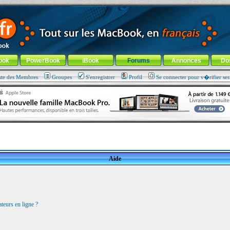
ade !
général
-
Aller au menu de la rubrique
ook
PowerBook
iBook
Forums
Annonces
Do
ste des Membres
Groupes
S'enregistrer
Profil
Se connecter pour v�rifier se
Aide
teurs en ligne ?