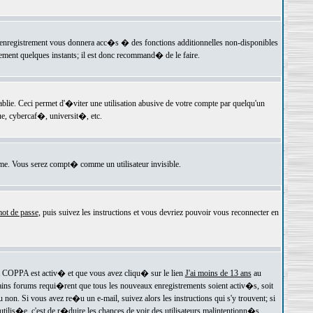
 l'enregistrement vous donnera acc�s � des fonctions additionnelles non-disponibles
lement quelques instants; il est donc recommand� de le faire.
e. Ceci permet d'�viter une utilisation abusive de votre compte par quelqu'un
e, cybercaf�, universit�, etc.
e. Vous serez compt� comme un utilisateur invisible.
ot de passe
, puis suivez les instructions et vous devriez pouvoir vous reconnecter en
rt COPPA est activ� et que vous avez cliqu� sur le lien
J'ai moins de 13 ans
au
tains forums requi�rent que tous les nouveaux enregistrements soient activ�s, soit
on. Si vous avez re�u un e-mail, suivez alors les instructions qui s'y trouvent; si
 utilis�e, c'est de r�duire les chances de voir des utilisateurs malintentionn�s