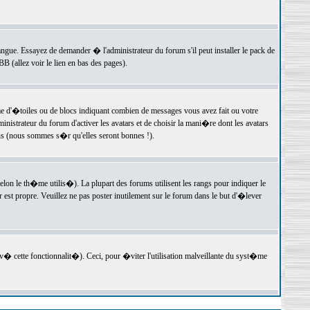
langue. Essayez de demander � l'administrateur du forum s'il peut installer le pack de
 (allez voir le lien en bas des pages).
e d'�toiles ou de blocs indiquant combien de messages vous avez fait ou votre
istrateur du forum d'activer les avatars et de choisir la mani�re dont les avatars
ons (nous sommes s�r qu'elles seront bonnes !).
elon le th�me utilis�). La plupart des forums utilisent les rangs pour indiquer le
est propre. Veuillez ne pas poster inutilement sur le forum dans le but d'�lever
v� cette fonctionnalit�). Ceci, pour �viter l'utilisation malveillante du syst�me