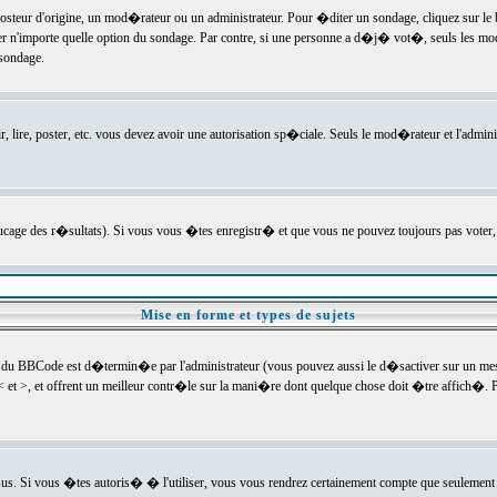
ur d'origine, un mod�rateur ou un administrateur. Pour �diter un sondage, cliquez sur le bou
r n'importe quelle option du sondage. Par contre, si une personne a d�j� vot�, seuls les mod
 sondage.
r, lire, poster, etc. vous devez avoir une autorisation sp�ciale. Seuls le mod�rateur et l'admin
trucage des r�sultats). Si vous vous �tes enregistr� et que vous ne pouvez toujours pas voter
Mise en forme et types de sujets
 du BBCode est d�termin�e par l'administrateur (vous pouvez aussi le d�sactiver sur un mess
< et >, et offrent un meilleur contr�le sur la mani�re dont quelque chose doit �tre affich�. Po
sus. Si vous �tes autoris� � l'utiliser, vous vous rendrez certainement compte que seulement 