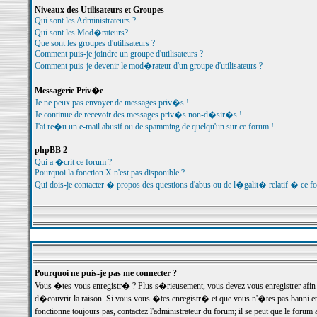
Niveaux des Utilisateurs et Groupes
Qui sont les Administrateurs ?
Qui sont les Mod�rateurs?
Que sont les groupes d'utilisateurs ?
Comment puis-je joindre un groupe d'utilisateurs ?
Comment puis-je devenir le mod�rateur d'un groupe d'utilisateurs ?
Messagerie Priv�e
Je ne peux pas envoyer de messages priv�s !
Je continue de recevoir des messages priv�s non-d�sir�s !
J'ai re�u un e-mail abusif ou de spamming de quelqu'un sur ce forum !
phpBB 2
Qui a �crit ce forum ?
Pourquoi la fonction X n'est pas disponible ?
Qui dois-je contacter � propos des questions d'abus ou de l�galit� relatif � ce f
Pourquoi ne puis-je pas me connecter ?
Vous �tes-vous enregistr� ? Plus s�rieusement, vous devez vous enregistrer afin d
d�couvrir la raison. Si vous vous �tes enregistr� et que vous n'�tes pas banni et
fonctionne toujours pas, contactez l'administrateur du forum; il se peut que le for