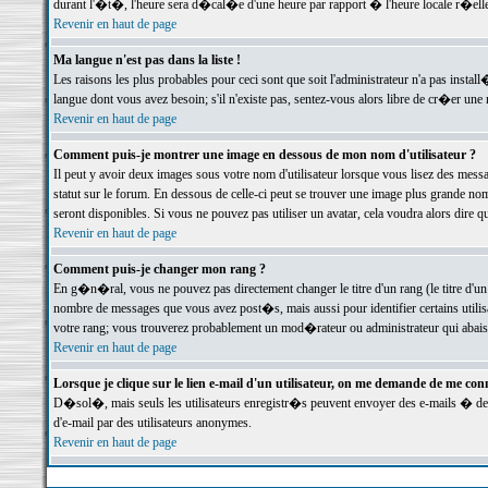
durant l'�t�, l'heure sera d�cal�e d'une heure par rapport � l'heure locale r�elle
Revenir en haut de page
Ma langue n'est pas dans la liste !
Les raisons les plus probables pour ceci sont que soit l'administrateur n'a pas instal
langue dont vous avez besoin; s'il n'existe pas, sentez-vous alors libre de cr�er un
Revenir en haut de page
Comment puis-je montrer une image en dessous de mon nom d'utilisateur ?
Il peut y avoir deux images sous votre nom d'utilisateur lorsque vous lisez des me
statut sur le forum. En dessous de celle-ci peut se trouver une image plus grande n
seront disponibles. Si vous ne pouvez pas utiliser un avatar, cela voudra alors dire
Revenir en haut de page
Comment puis-je changer mon rang ?
En g�n�ral, vous ne pouvez pas directement changer le titre d'un rang (le titre d'un 
nombre de messages que vous avez post�s, mais aussi pour identifier certains utilisa
votre rang; vous trouverez probablement un mod�rateur ou administrateur qui abais
Revenir en haut de page
Lorsque je clique sur le lien e-mail d'un utilisateur, on me demande de me conn
D�sol�, mais seuls les utilisateurs enregistr�s peuvent envoyer des e-mails � des 
d'e-mail par des utilisateurs anonymes.
Revenir en haut de page