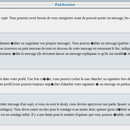
Publication
u sujet. Vous pourriez avoir besoin de vous enregistrer avant de pouvoir poster un message; les
ement �diter ou supprimer vos propres messages. Vous pouvez �diter un message (parfois se
verez un petit morceau de texte en dessous de votre message en retournant le lire, indiquan
ateur �dite le message (ils devraient laisser un message expliquant ce qu'ils ont modifi� et 
nt dans votre profil. Une fois cr��e, vous pouvez cocher la case
Attacher sa signature
lors d
e profil (vous pourrez toujours emp�cher d'attacher votre signature � un message en particuli
ier message d'un sujet, si vous en avez le droit), vous devriez apercevoir une partie
Ajouter 
sondages). Vous devez entrer un titre pour le sondage et au moins deux options (pour d�finir 
t un sondage infini. Il y a une limite pour le nombre d'options que vous pourrez �tablir; cette