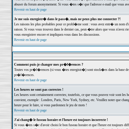
abuser du forum anonymement. Si vous �tes s�r que l'adresse e-mail que vous avez f
Revenir en haut de page
Je me suis enregistr� dans le pass�, mais ne peux plus me connecter ?!
Les raisons les plus probables pour ce probl�me sont : vous avez entr� un nom d'
raison. Si vous vous trouvez dans le dernier cas, peut-�tre alors que vous n'avez ri
vous enregistrer encore et impliquez-vous dans les discussions.
Revenir en haut de page
Comment puis-je changer mes pr�f�rences ?
Toutes vos pr�f�rences (si vous �tes enregistr�) sont stock�es dans la base de d
pr�f�rences.
Revenir en haut de page
Les heures ne sont pas correctes !
Les heures sont certainement correctes; toutefois, ce que vous pouvez voir sont les 
convient, exemple : Londres, Paris, New York, Sydney, etc. Veuillez noter que chang
heure pour le faire, si vous pardonnez le jeu de mots !
Revenir en haut de page
J'ai chang� le fuseau horaire et l'heure est toujours incorrecte !
Si vous �tes s�r d'avoir choisi le bon fuseau horaire et que l'heure est toujours 