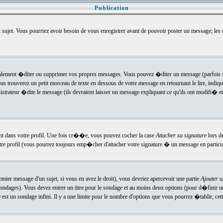
Publication
u sujet. Vous pourriez avoir besoin de vous enregistrer avant de pouvoir poster un message; les
ement �diter ou supprimer vos propres messages. Vous pouvez �diter un message (parfois se
verez un petit morceau de texte en dessous de votre message en retournant le lire, indiquan
ateur �dite le message (ils devraient laisser un message expliquant ce qu'ils ont modifi� et 
nt dans votre profil. Une fois cr��e, vous pouvez cocher la case
Attacher sa signature
lors d
e profil (vous pourrez toujours emp�cher d'attacher votre signature � un message en particuli
ier message d'un sujet, si vous en avez le droit), vous devriez apercevoir une partie
Ajouter 
sondages). Vous devez entrer un titre pour le sondage et au moins deux options (pour d�finir 
t un sondage infini. Il y a une limite pour le nombre d'options que vous pourrez �tablir; cette