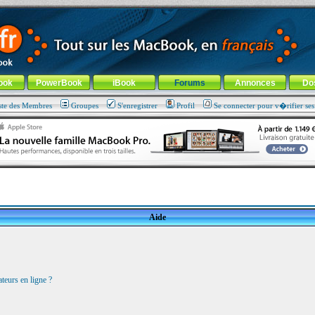
ade !
général
-
Aller au menu de la rubrique
ook
PowerBook
iBook
Forums
Annonces
Do
ste des Membres
Groupes
S'enregistrer
Profil
Se connecter pour v�rifier se
Aide
teurs en ligne ?