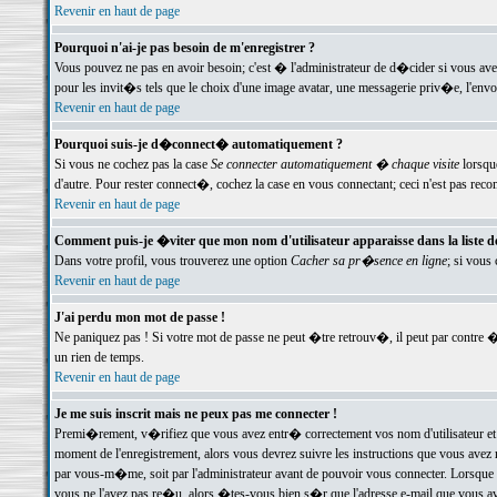
Revenir en haut de page
Pourquoi n'ai-je pas besoin de m'enregistrer ?
Vous pouvez ne pas en avoir besoin; c'est � l'administrateur de d�cider si vous av
pour les invit�s tels que le choix d'une image avatar, une messagerie priv�e, l'envo
Revenir en haut de page
Pourquoi suis-je d�connect� automatiquement ?
Si vous ne cochez pas la case
Se connecter automatiquement � chaque visite
lorsqu
d'autre. Pour rester connect�, cochez la case en vous connectant; ceci n'est pas r
Revenir en haut de page
Comment puis-je �viter que mon nom d'utilisateur apparaisse dans la liste des
Dans votre profil, vous trouverez une option
Cacher sa pr�sence en ligne
; si vous
Revenir en haut de page
J'ai perdu mon mot de passe !
Ne paniquez pas ! Si votre mot de passe ne peut �tre retrouv�, il peut par contre �t
un rien de temps.
Revenir en haut de page
Je me suis inscrit mais ne peux pas me connecter !
Premi�rement, v�rifiez que vous avez entr� correctement vos nom d'utilisateur et 
moment de l'enregistrement, alors vous devrez suivre les instructions que vous avez
par vous-m�me, soit par l'administrateur avant de pouvoir vous connecter. Lorsque v
vous ne l'avez pas re�u, alors �tes-vous bien s�r que l'adresse e-mail que vous avez 