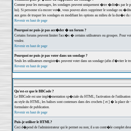
Comme pour les messages, les sondages peuvent uniquement �tre �dit�s par le poste
lui). Si personne n'a encore vot�, vous pouvez alors supprimer le sondage ou �dite
aux gens de truquer les sondages en modifiant les options au milieu de la dur�e du
Revenir en haut de page
Pourquoi ne puis-je pas acc�der � un forum ?
Certains forums peuvent limiter l'acc�s � certains utilisateurs ou groupes. Pour voi
voulez.
Revenir en haut de page
Pourquoi ne puis-je pas voter dans un sondage ?
Seuls les utilisateurs enregistr�s peuvent voter dans un sondage (afin d'�viter le 
Revenir en haut de page
Qu'est-ce que le BBCode ?
Le BBCode est une impl�mentation sp�ciale du HTML; l'activation de l'utilisation
au style du HTML; les balises sont contenues dans des crochets [ et ] � la place de 
formulaire de publication.
Revenir en haut de page
Puis-je utiliser le HTML?
Ceci d�pend de l'administrateur qui le permet ou non; il a un contr�le complet des