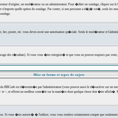
ur d'origine, un mod�rateur ou un administrateur. Pour �diter un sondage, cliquez sur le bou
r n'importe quelle option du sondage. Par contre, si une personne a d�j� vot�, seuls les mod
 sondage.
r, lire, poster, etc. vous devez avoir une autorisation sp�ciale. Seuls le mod�rateur et l'admin
trucage des r�sultats). Si vous vous �tes enregistr� et que vous ne pouvez toujours pas voter
Mise en forme et types de sujets
 du BBCode est d�termin�e par l'administrateur (vous pouvez aussi le d�sactiver sur un mess
< et >, et offrent un meilleur contr�le sur la mani�re dont quelque chose doit �tre affich�. Po
sus. Si vous �tes autoris� � l'utiliser, vous vous rendrez certainement compte que seulement 