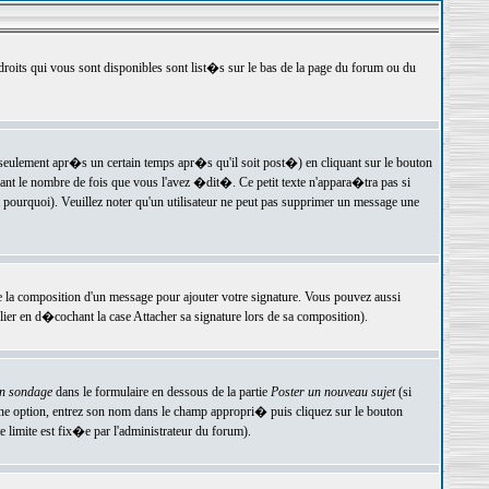
 droits qui vous sont disponibles sont list�s sur le bas de la page du forum ou du
ulement apr�s un certain temps apr�s qu'il soit post�) en cliquant sur le bouton
t le nombre de fois que vous l'avez �dit�. Ce petit texte n'appara�tra pas si
pourquoi). Veuillez noter qu'un utilisateur ne peut pas supprimer un message une
e la composition d'un message pour ajouter votre signature. Vous pouvez aussi
er en d�cochant la case Attacher sa signature lors de sa composition).
un sondage
dans le formulaire en dessous de la partie
Poster un nouveau sujet
(si
une option, entrez son nom dans le champ appropri� puis cliquez sur le bouton
 limite est fix�e par l'administrateur du forum).