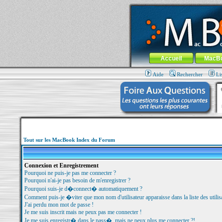
MacBook-fr.com : 100% Apple... 100% nom
Aller au contenu
-
Aller au menu 
Menu général
Accueil
MacB
Aide
Rechercher
Li
Tout sur les MacBook Index du Forum
Connexion et Enregistrement
Pourquoi ne puis-je pas me connecter ?
Pourquoi n'ai-je pas besoin de m'enregistrer ?
Pourquoi suis-je d�connect� automatiquement ?
Comment puis-je �viter que mon nom d'utilisateur apparaisse dans la liste des utilisa
J'ai perdu mon mot de passe !
Je me suis inscrit mais ne peux pas me connecter !
Je me suis enregistr� dans le pass�, mais ne peux plus me connecter ?!