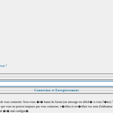
orum ?
Connexion et Enregistrement
e vous connecter. Avez-vous �t� banni du forum (un message est affich� si vous l'�tes) ? Si
 que vous ne pouvez toujours pas vous connecter, v�rifiez et rev�rifiez vos nom d'utilisateu
um ait �t� mal configur�.