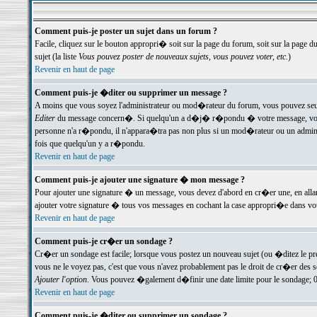
Comment puis-je poster un sujet dans un forum ?
Facile, cliquez sur le bouton appropri� soit sur la page du forum, soit sur la page d
sujet (la liste
Vous pouvez poster de nouveaux sujets, vous pouvez voter, etc.
)
Revenir en haut de page
Comment puis-je �diter ou supprimer un message ?
A moins que vous soyez l'administrateur ou mod�rateur du forum, vous pouvez seul
Editer
du message concern�. Si quelqu'un a d�j� r�pondu � votre message, vous trou
personne n'a r�pondu, il n'appara�tra pas non plus si un mod�rateur ou un administr
fois que quelqu'un y a r�pondu.
Revenir en haut de page
Comment puis-je ajouter une signature � mon message ?
Pour ajouter une signature � un message, vous devez d'abord en cr�er une, en alla
ajouter votre signature � tous vos messages en cochant la case appropri�e dans votr
Revenir en haut de page
Comment puis-je cr�er un sondage ?
Cr�er un sondage est facile; lorsque vous postez un nouveau sujet (ou �ditez le prem
vous ne le voyez pas, c'est que vous n'avez probablement pas le droit de cr�er des 
Ajouter l'option
. Vous pouvez �galement d�finir une date limite pour le sondage; 0 es
Revenir en haut de page
Comment puis-je �diter ou supprimer un sondage ?