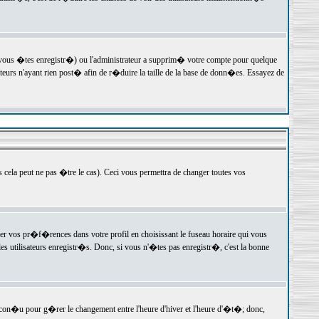
 vous �tes enregistr�) ou l'administrateur a supprim� votre compte pour quelque
teurs n'ayant rien post� afin de r�duire la taille de la base de donn�es. Essayez de
ela peut ne pas �tre le cas). Ceci vous permettra de changer toutes vos
ger vos pr�f�rences dans votre profil en choisissant le fuseau horaire qui vous
es utilisateurs enregistr�s. Donc, si vous n'�tes pas enregistr�, c'est la bonne
 con�u pour g�rer le changement entre l'heure d'hiver et l'heure d'�t�; donc,