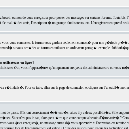
ez besoin ou non de vous enregistrer pour poster des messages sur certains forums. Toutefois,
i d'e-mail � des amis, l'inscription � un groupe d'utilisateurs, etc. L'enregistrement prend seu
e vous vous connectez, le forum vous gardera seulement connect� pour une p�riode pr��tabli
ecommand� si vous acc�dez au forum en utilisant un ordinateur partag�, exemple : biblioth�qu
 utilisateurs en ligne ?
 choisissez
Oui
, vous n'appara�trez qu'uniquement aux yeux des administrateurs ou vous-m�m
re r�initialis�. Pour ce faire, allez sur la page de connexion et cliquez sur
J'ai oubli� mon m
mot de passe. S'ils ont correctement �t� entr�s, alors il y a deux possibilit�s. Si le suppo
 re�ues. Si ce n'est pas le cas, alors peut-�tre que votre compte a besoin d'�tre activ� ? Cer
ous vous �tes enregistr�, un message aurait d� vous apprendre si l'activation est requise ou n
fournie lors de l'enregistrement est valide ? L'une des raisons pour lesquelles l'activation est