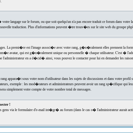
.
l� votre langage sur le forum, ou que soit quelqu'un n'a pas encore traduit ce forum dans votre 
e nouvelle traduction. Plus d'informations peuvent �tre trouv�es sur le site web du groupe phpBB
ssages. La premi�re est l'image associ�e avec votre rang, g�n�ralement elles prennent la form
omm�e avatar, qui est g�n�ralement unique ou personnelle � chaque utilisateur. C'est � l'admin
 que l'administrateur en a d�cid� ainsi, vous pouvez le contacter pour lui en demander les rais
rang appara�t sous votre nom d'utilisateur dans les sujets de discussions et dans votre profil s
teurs, exemple : les mod�rateurs et administrateurs peuvent avoir un rang sp�cifique qui leur 
sera simplement votre compte de votre nombre total de messages.
ecter !
gens via le formulaire d'e-mail int�gr� au forum (dans le cas o� l'administrateur aurait acti