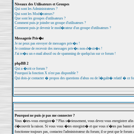
Niveaux des Utilisateurs et Groupes
Qui sont les Administrateurs ?
Qui sont les Mod�rateurs?
Que sont les groupes d'utilisateurs ?
Comment puis-je joindre un groupe d'utilisateurs ?
Comment puis-je devenir le mod�rateur d'un groupe d'utilisateurs ?
Messagerie Priv�e
Je ne peux pas envoyer de messages priv�s !
Je continue de recevoir des messages priv�s non-d�sir�s !
J'ai re�u un e-mail abusif ou de spamming de quelqu'un sur ce forum !
phpBB 2
Qui a �crit ce forum ?
Pourquoi la fonction X n'est pas disponible ?
Qui dois-je contacter � propos des questions d'abus ou de l�galit� relatif � ce f
Pourquoi ne puis-je pas me connecter ?
Vous �tes-vous enregistr� ? Plus s�rieusement, vous devez vous enregistrer afin d
d�couvrir la raison. Si vous vous �tes enregistr� et que vous n'�tes pas banni et
fonctionne toujours pas, contactez l'administrateur du forum; il se peut que le for