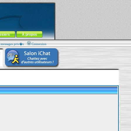
ssiers
À propos
s messages priv�s
Connexion