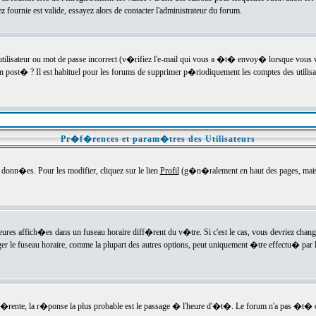
ournie est valide, essayez alors de contacter l'administrateur du forum.
utilisateur ou mot de passe incorrect (v�rifiez l'e-mail qui vous a �t� envoy� lorsque vous
en post� ? Il est habituel pour les forums de supprimer p�riodiquement les comptes des utilisa
Pr�f�rences et param�tres des Utilisateurs
onn�es. Pour les modifier, cliquez sur le lien
Profil
(g�n�ralement en haut des pages, mais c
heures affich�es dans un fuseau horaire diff�rent du v�tre. Si c'est le cas, vous devriez chan
er le fuseau horaire, comme la plupart des autres options, peut uniquement �tre effectu� par l
diff�rente, la r�ponse la plus probable est le passage � l'heure d'�t�. Le forum n'a pas �t�