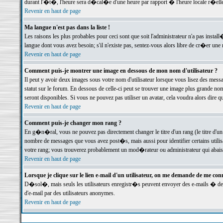
durant l'�t�, l'heure sera d�cal�e d'une heure par rapport � l'heure locale r�elle
Revenir en haut de page
Ma langue n'est pas dans la liste !
Les raisons les plus probables pour ceci sont que soit l'administrateur n'a pas instal
langue dont vous avez besoin; s'il n'existe pas, sentez-vous alors libre de cr�er un
Revenir en haut de page
Comment puis-je montrer une image en dessous de mon nom d'utilisateur ?
Il peut y avoir deux images sous votre nom d'utilisateur lorsque vous lisez des me
statut sur le forum. En dessous de celle-ci peut se trouver une image plus grande n
seront disponibles. Si vous ne pouvez pas utiliser un avatar, cela voudra alors dire
Revenir en haut de page
Comment puis-je changer mon rang ?
En g�n�ral, vous ne pouvez pas directement changer le titre d'un rang (le titre d'un 
nombre de messages que vous avez post�s, mais aussi pour identifier certains utilisa
votre rang; vous trouverez probablement un mod�rateur ou administrateur qui abais
Revenir en haut de page
Lorsque je clique sur le lien e-mail d'un utilisateur, on me demande de me conn
D�sol�, mais seuls les utilisateurs enregistr�s peuvent envoyer des e-mails � des 
d'e-mail par des utilisateurs anonymes.
Revenir en haut de page