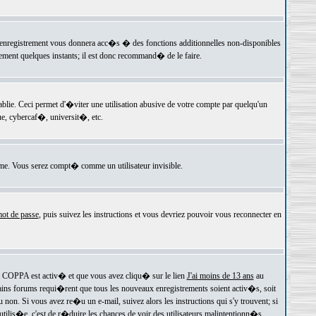
 l'enregistrement vous donnera acc�s � des fonctions additionnelles non-disponibles
lement quelques instants; il est donc recommand� de le faire.
e. Ceci permet d'�viter une utilisation abusive de votre compte par quelqu'un
e, cybercaf�, universit�, etc.
e. Vous serez compt� comme un utilisateur invisible.
ot de passe
, puis suivez les instructions et vous devriez pouvoir vous reconnecter en
rt COPPA est activ� et que vous avez cliqu� sur le lien
J'ai moins de 13 ans
au
tains forums requi�rent que tous les nouveaux enregistrements soient activ�s, soit
on. Si vous avez re�u un e-mail, suivez alors les instructions qui s'y trouvent; si
 utilis�e, c'est de r�duire les chances de voir des utilisateurs malintentionn�s