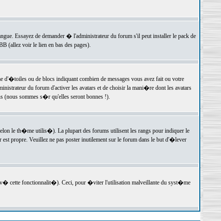
langue. Essayez de demander � l'administrateur du forum s'il peut installer le pack de
 (allez voir le lien en bas des pages).
e d'�toiles ou de blocs indiquant combien de messages vous avez fait ou votre
istrateur du forum d'activer les avatars et de choisir la mani�re dont les avatars
ons (nous sommes s�r qu'elles seront bonnes !).
elon le th�me utilis�). La plupart des forums utilisent les rangs pour indiquer le
est propre. Veuillez ne pas poster inutilement sur le forum dans le but d'�lever
v� cette fonctionnalit�). Ceci, pour �viter l'utilisation malveillante du syst�me