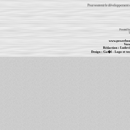
Pour soutenir le développement du
Powered b
T
www.powerboo
Vers
Rédaction :
Ludovi
Design :
Ga�l
- Logo et te
Informations :
PowerBook
-
MacBook Pro
-
i