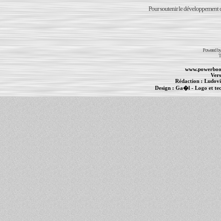
Pour soutenir le développement du
Powered b
T
www.powerboo
Vers
Rédaction :
Ludovi
Design :
Ga�l
- Logo et te
Informations :
PowerBook
-
MacBook Pro
-
i