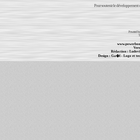
Pour soutenir le développement du
Powered b
T
www.powerboo
Vers
Rédaction :
Ludovi
Design :
Ga�l
- Logo et te
Informations :
PowerBook
-
MacBook Pro
-
i