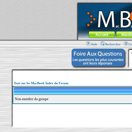
MacBook-fr.com : 100% Apple... 100% nom
Aller au contenu
-
Aller au menu 
Menu général
Accueil
MacB
Aide
Rechercher
Li
Tout sur les MacBook Index du Forum
Non-membre du groupe