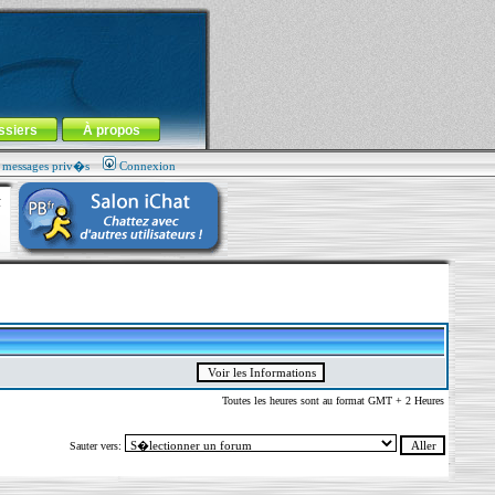
ssiers
À propos
s messages priv�s
Connexion
Toutes les heures sont au format GMT + 2 Heures
Sauter vers: