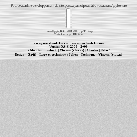
Pour soutenir le développement du site, passez par ici pour faire vos achats AppleStore
Powered by
phpBB
© 2001, 2002 phpBB Group
Traduction par :
phpBB-fr.com
www.powerbook-fr.com
-
www.macbook-fr.com
Version 3.0 © 2000 - 2009
Rédaction :
Ludovic
|
Vincent (ch-vox)
|
Charles
|
Taho !
Design :
Ga�l
- Logo et technique :
Julien
- Technique :
Vincent (ctacat)
Informations :
PowerBook
-
MacBook Pro
-
iBook
|
Maintenance Apple et Macintosh à Toulouse
|
cr�ation de sites Internet