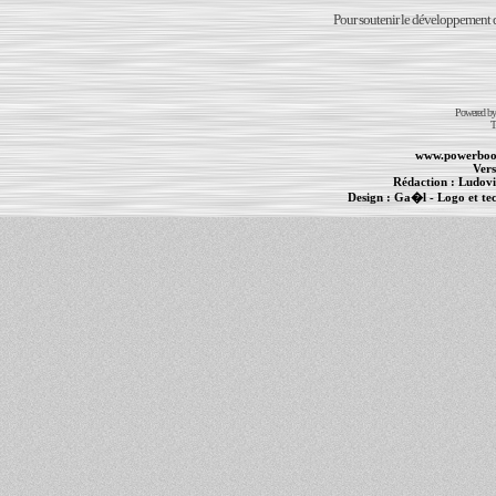
Pour soutenir le développement du
Powered b
T
www.powerboo
Vers
Rédaction :
Ludovi
Design :
Ga�l
- Logo et te
Informations :
PowerBook
-
MacBook Pro
-
i