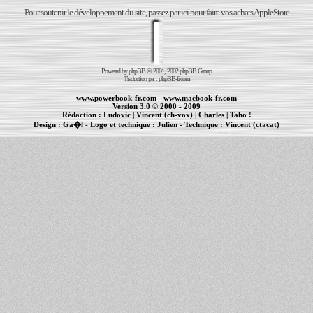
Pour soutenir le développement du site, passez par ici pour faire vos achats AppleStore
Powered by
phpBB
© 2001, 2002 phpBB Group
Traduction par :
phpBB-fr.com
www.powerbook-fr.com
-
www.macbook-fr.com
Version 3.0 © 2000 - 2009
Rédaction :
Ludovic
|
Vincent (ch-vox)
|
Charles
|
Taho !
Design :
Ga�l
- Logo et technique :
Julien
- Technique :
Vincent (ctacat)
Informations :
PowerBook
-
MacBook Pro
-
iBook
|
Maintenance Apple et Macintosh à Toulouse
|
cr�ation de sites Internet