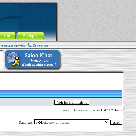
ssiers
À propos
s messages priv�s
Connexion
Toutes les heures sont au format GMT + 2 Heures
Sauter vers: