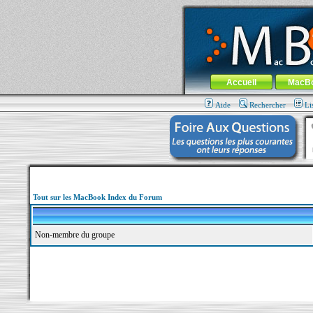
MacBook-fr.com : 100% Apple... 100% nom
Aller au contenu
-
Aller au menu 
Menu général
Accueil
MacB
Aide
Rechercher
Li
Tout sur les MacBook Index du Forum
Non-membre du groupe