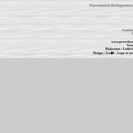
Pour soutenir le développement du
Powered b
T
www.powerboo
Vers
Rédaction :
Ludovi
Design :
Ga�l
- Logo et te
Informations :
PowerBook
-
MacBook Pro
-
i