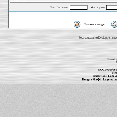
Nom d'utilisateur:
Mot de passe:
Nouveaux messages
Pour soutenir le développement du
Powered b
T
www.powerboo
Vers
Rédaction :
Ludovi
Design :
Ga�l
- Logo et te
Informations :
PowerBook
-
MacBook Pro
-
i