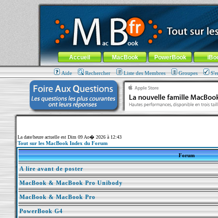
MacBook-fr.com : 100% Apple... 100% nomade !
Aller au contenu
-
Aller au menu général
-
Aller au menu de la
Menu général
Accueil
MacBook
PowerBook
iBo
Aide
Rechercher
Liste des Membres
Groupes
S'e
La date/heure actuelle est Dim 09 Ao� 2026 à 12:43
Tout sur les MacBook Index du Forum
Forum
A lire avant de poster
MacBook & MacBook Pro Unibody
MacBook & MacBook Pro
PowerBook G4