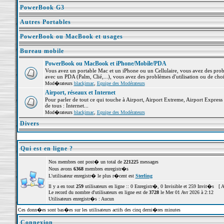
PowerBook G3
Autres Portables
PowerBook ou MacBook et usages
Bureau mobile
PowerBook ou MacBook et iPhone/Mobile/PDA
Vous avez un portable Mac et un iPhone ou un Cellulaire, vous avez des problè
avec un PDA (Palm, Clié,...), vous avez des problèmes d'utilisation ou de cho
Mod�rateurs
blackjmac
,
Equipe des Modérateurs
Airport, réseaux et Internet
Pour parler de tout ce qui touche à Airport, Airport Extreme, Airport Express e
de tous : Internet...
Mod�rateurs
blackjmac
,
Equipe des Modérateurs
Divers
Qui est en ligne ?
Nos membres ont post� un total de
221225
messages
Nous avons
6368
membres enregistr�s
L'utilisateur enregistr� le plus r�cent est
Sterling
Il y a en tout
259
utilisateurs en ligne :: 0 Enregistr�, 0 Invisible et 259 Invit�s [
A
Le record du nombre d'utilisateurs en ligne est de
3728
le Mer 01 Avr 2026 à 2:12
Utilisateurs enregistr�s : Aucun
Ces donn�es sont bas�es sur les utilisateurs actifs des cinq derni�res minutes
Connexion