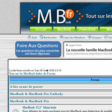
MacBook-fr.com : 100% Apple... 100% nomade !
Aller au contenu
-
Aller au menu général
-
Aller au menu de la
Menu général
Accueil
MacBook
PowerBook
iBo
Aide
Rechercher
Liste des Membres
Groupes
S'e
La date/heure actuelle est Sam 08 Ao� 2026 à 0:19
Tout sur les MacBook Index du Forum
Forum
A lire avant de poster
MacBook & MacBook Pro Unibody
MacBook & MacBook Pro
MacBook 13,3" blanc/noir
Pour débattre de sujets touchants tous les MacBook sans distinction de mo