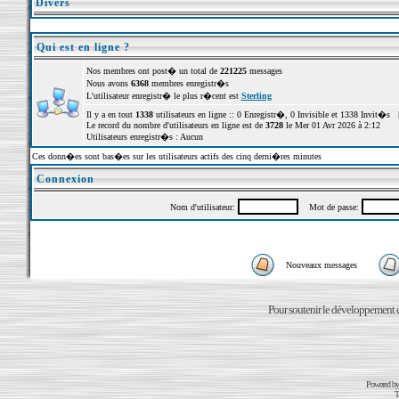
Divers
Qui est en ligne ?
Nos membres ont post� un total de
221225
messages
Nous avons
6368
membres enregistr�s
L'utilisateur enregistr� le plus r�cent est
Sterling
Il y a en tout
1338
utilisateurs en ligne :: 0 Enregistr�, 0 Invisible et 1338 Invit�s 
Le record du nombre d'utilisateurs en ligne est de
3728
le Mer 01 Avr 2026 à 2:12
Utilisateurs enregistr�s : Aucun
Ces donn�es sont bas�es sur les utilisateurs actifs des cinq derni�res minutes
Connexion
Nom d'utilisateur:
Mot de passe:
Nouveaux messages
Pour soutenir le développement du
Powered b
T