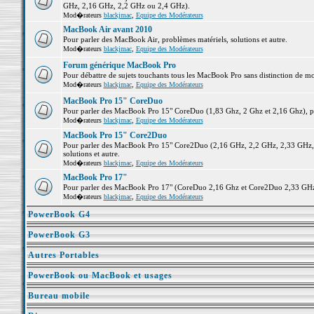
GHz, 2,16 GHz, 2,2 GHz ou 2,4 GHz).
Mod�rateurs
blackjmac
,
Equipe des Modérateurs
MacBook Air avant 2010
Pour parler des MacBook Air, problèmes matériels, solutions et autre.
Mod�rateurs
blackjmac
,
Equipe des Modérateurs
Forum générique MacBook Pro
Pour débattre de sujets touchants tous les MacBook Pro sans distinction de mo
Mod�rateurs
blackjmac
,
Equipe des Modérateurs
MacBook Pro 15" CoreDuo
Pour parler des MacBook Pro 15" CoreDuo (1,83 Ghz, 2 Ghz et 2,16 Ghz), pro
Mod�rateurs
blackjmac
,
Equipe des Modérateurs
MacBook Pro 15" Core2Duo
Pour parler des MacBook Pro 15" Core2Duo (2,16 GHz, 2,2 GHz, 2,33 GHz, 
solutions et autre.
Mod�rateurs
blackjmac
,
Equipe des Modérateurs
MacBook Pro 17"
Pour parler des MacBook Pro 17" (CoreDuo 2,16 Ghz et Core2Duo 2,33 GHz et
Mod�rateurs
blackjmac
,
Equipe des Modérateurs
PowerBook G4
PowerBook G3
Autres Portables
PowerBook ou MacBook et usages
Bureau mobile