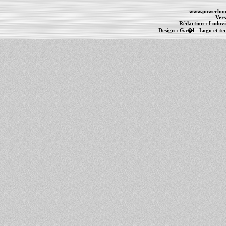
www.powerboo
Vers
Rédaction :
Ludovi
Design :
Ga�l
- Logo et te
Informations :
PowerBook
-
MacBook Pro
-
i