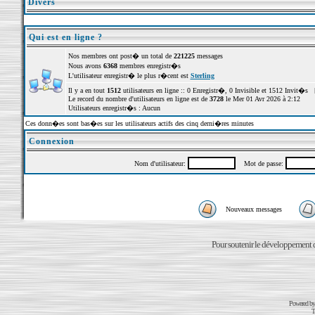
Divers
Qui est en ligne ?
Nos membres ont post� un total de
221225
messages
Nous avons
6368
membres enregistr�s
L'utilisateur enregistr� le plus r�cent est
Sterling
Il y a en tout
1512
utilisateurs en ligne :: 0 Enregistr�, 0 Invisible et 1512 Invit�s 
Le record du nombre d'utilisateurs en ligne est de
3728
le Mer 01 Avr 2026 à 2:12
Utilisateurs enregistr�s : Aucun
Ces donn�es sont bas�es sur les utilisateurs actifs des cinq derni�res minutes
Connexion
Nom d'utilisateur:
Mot de passe:
Nouveaux messages
Pour soutenir le développement du
Powered b
T