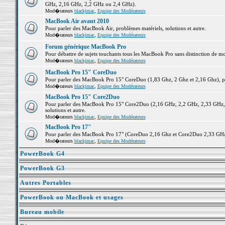
GHz, 2,16 GHz, 2,2 GHz ou 2,4 GHz).
Mod�rateurs
blackjmac
,
Equipe des Modérateurs
MacBook Air avant 2010
Pour parler des MacBook Air, problèmes matériels, solutions et autre.
Mod�rateurs
blackjmac
,
Equipe des Modérateurs
Forum générique MacBook Pro
Pour débattre de sujets touchants tous les MacBook Pro sans distinction de mo
Mod�rateurs
blackjmac
,
Equipe des Modérateurs
MacBook Pro 15" CoreDuo
Pour parler des MacBook Pro 15" CoreDuo (1,83 Ghz, 2 Ghz et 2,16 Ghz), pro
Mod�rateurs
blackjmac
,
Equipe des Modérateurs
MacBook Pro 15" Core2Duo
Pour parler des MacBook Pro 15" Core2Duo (2,16 GHz, 2,2 GHz, 2,33 GHz, 
solutions et autre.
Mod�rateurs
blackjmac
,
Equipe des Modérateurs
MacBook Pro 17"
Pour parler des MacBook Pro 17" (CoreDuo 2,16 Ghz et Core2Duo 2,33 GHz et
Mod�rateurs
blackjmac
,
Equipe des Modérateurs
PowerBook G4
PowerBook G3
Autres Portables
PowerBook ou MacBook et usages
Bureau mobile