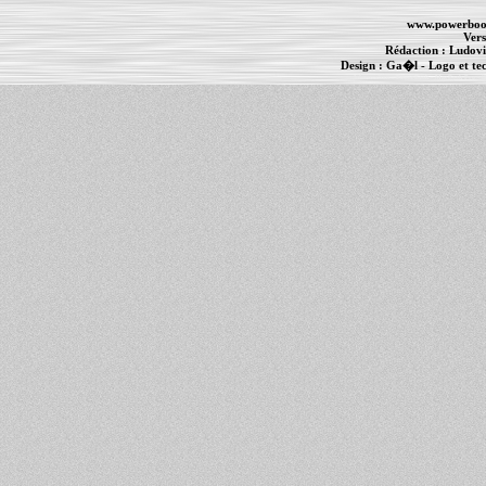
www.powerboo
Vers
Rédaction :
Ludovi
Design :
Ga�l
- Logo et te
Informations :
PowerBook
-
MacBook Pro
-
i