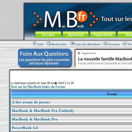
MacBook-fr.com : 100% Apple... 100% nomade !
Aller au contenu
-
Aller au menu général
-
Aller au menu de la
Menu général
Accueil
MacBook
PowerBook
iBo
Aide
Rechercher
Liste des Membres
Groupes
S'e
La date/heure actuelle est Sam 08 Ao� 2026 à 11:26
Tout sur les MacBook Index du Forum
Forum
A lire avant de poster
MacBook & MacBook Pro Unibody
MacBook & MacBook Pro
PowerBook G4