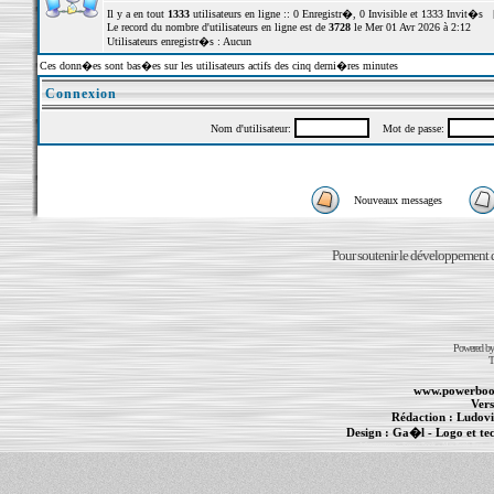
Il y a en tout
1333
utilisateurs en ligne :: 0 Enregistr�, 0 Invisible et 1333 Invit�s 
Le record du nombre d'utilisateurs en ligne est de
3728
le Mer 01 Avr 2026 à 2:12
Utilisateurs enregistr�s : Aucun
Ces donn�es sont bas�es sur les utilisateurs actifs des cinq derni�res minutes
Connexion
Nom d'utilisateur:
Mot de passe:
Nouveaux messages
Pour soutenir le développement du
Powered b
T
www.powerboo
Vers
Rédaction :
Ludovi
Design :
Ga�l
- Logo et te
Informations :
PowerBook
-
MacBook Pro
-
i