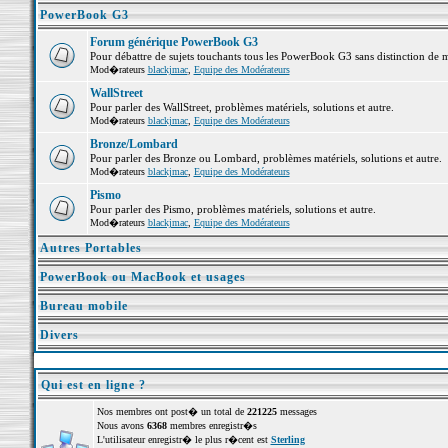
PowerBook G3
Forum générique PowerBook G3
Pour débattre de sujets touchants tous les PowerBook G3 sans distinction de 
Mod�rateurs
blackjmac
,
Equipe des Modérateurs
WallStreet
Pour parler des WallStreet, problèmes matériels, solutions et autre.
Mod�rateurs
blackjmac
,
Equipe des Modérateurs
Bronze/Lombard
Pour parler des Bronze ou Lombard, problèmes matériels, solutions et autre.
Mod�rateurs
blackjmac
,
Equipe des Modérateurs
Pismo
Pour parler des Pismo, problèmes matériels, solutions et autre.
Mod�rateurs
blackjmac
,
Equipe des Modérateurs
Autres Portables
PowerBook ou MacBook et usages
Bureau mobile
Divers
Qui est en ligne ?
Nos membres ont post� un total de
221225
messages
Nous avons
6368
membres enregistr�s
L'utilisateur enregistr� le plus r�cent est
Sterling