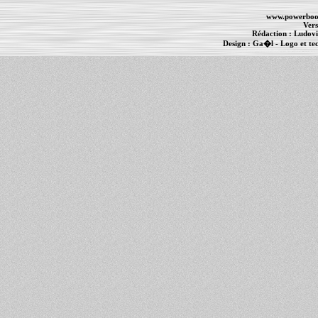
www.powerboo
Vers
Rédaction :
Ludovi
Design :
Ga�l
- Logo et te
Informations :
PowerBook
-
MacBook Pro
-
i