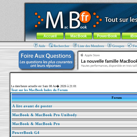
MacBook-fr.com : 100% Apple... 100% nomade !
Aller au contenu
-
Aller au menu général
-
Aller au menu de la
Menu général
Accueil
MacBook
PowerBook
iBo
Aide
Rechercher
Liste des Membres
Groupes
S'e
La date/heure actuelle est Sam 08 Ao� 2026 à 21:01
Tout sur les MacBook Index du Forum
Forum
A lire avant de poster
MacBook & MacBook Pro Unibody
MacBook & MacBook Pro
PowerBook G4