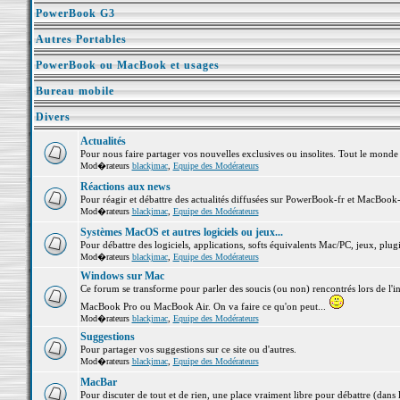
PowerBook G3
Autres Portables
PowerBook ou MacBook et usages
Bureau mobile
Divers
Actualités
Pour nous faire partager vos nouvelles exclusives ou insolites. Tout le monde pe
Mod�rateurs
blackjmac
,
Equipe des Modérateurs
Réactions aux news
Pour réagir et débattre des actualités diffusées sur PowerBook-fr et MacBook-
Mod�rateurs
blackjmac
,
Equipe des Modérateurs
Systèmes MacOS et autres logiciels ou jeux...
Pour débattre des logiciels, applications, softs équivalents Mac/PC, jeux, plugi
Mod�rateurs
blackjmac
,
Equipe des Modérateurs
Windows sur Mac
Ce forum se transforme pour parler des soucis (ou non) rencontrés lors de l'i
MacBook Pro ou MacBook Air. On va faire ce qu'on peut...
Mod�rateurs
blackjmac
,
Equipe des Modérateurs
Suggestions
Pour partager vos suggestions sur ce site ou d'autres.
Mod�rateurs
blackjmac
,
Equipe des Modérateurs
MacBar
Pour discuter de tout et de rien, une place vraiment libre pour débattre (dans 