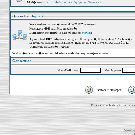
Mod�rateurs
ch-vox
,
blackjmac
,
ale
,
Equipe des Modérateurs
Qui est en ligne ?
Nos membres ont post� un total de
221225
messages
Nous avons
6368
membres enregistr�s
L'utilisateur enregistr� le plus r�cent est
Sterling
Il y a en tout
1917
utilisateurs en ligne :: 0 Enregistr�, 0 Invisible et 1917 Invit�s 
Le record du nombre d'utilisateurs en ligne est de
3728
le Mer 01 Avr 2026 à 2:12
Utilisateurs enregistr�s : Aucun
Ces donn�es sont bas�es sur les utilisateurs actifs des cinq derni�res minutes
Connexion
Nom d'utilisateur:
Mot de passe:
Nouveaux messages
Pour soutenir le développement du
Powered b
T