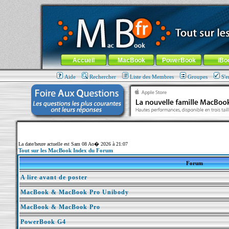
MacBook-fr.com : 100% Apple... 100% nomade !
Aller au contenu
-
Aller au menu général
-
Aller au menu de la
Menu général
Accueil
MacBook
PowerBook
iBo
Aide
Rechercher
Liste des Membres
Groupes
S'e
La date/heure actuelle est Sam 08 Ao� 2026 à 21:07
Tout sur les MacBook Index du Forum
Forum
A lire avant de poster
MacBook & MacBook Pro Unibody
MacBook & MacBook Pro
PowerBook G4