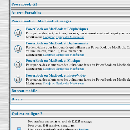
PowerBook G3
Autres Portables
PowerBook ou MacBook et usages
PowerBook ou MacBook et Périphériques
Pour parlez des périphériques, des sacs, des accessoires et tout ce qui grav
Mod�rateurs
blackjmac
,
Equipe des Modérateurs
PowerBook ou MacBook et Déplacements
Partie spéciale pour les routards qui utilisent des PowerBook ou MacBook. Co
voiture, bateau, avion...), les alimenter etc...
Mod�rateurs
blackjmac
,
Equipe des Modérateurs
PowerBook ou MacBook et Musique
Pour parlez des solutions et des utilisations faites du PowerBook ou MacBoo
Mod�rateurs
blackjmac
,
Equipe des Modérateurs
PowerBook ou MacBook et Photo/Vidéo
Pour parlez des solutions et des utilisations faites du PowerBook ou MacBook
Mod�rateurs
blackjmac
,
Equipe des Modérateurs
Bureau mobile
Divers
Qui est en ligne ?
Nos membres ont post� un total de
221225
messages
Nous avons
6368
membres enregistr�s
L'utilisateur enregistr� le plus r�cent est
Sterling