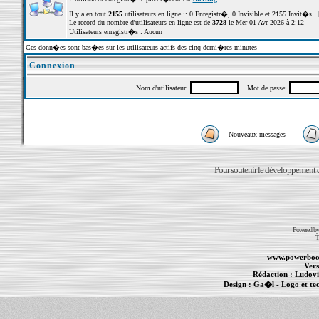
Il y a en tout
2155
utilisateurs en ligne :: 0 Enregistr�, 0 Invisible et 2155 Invit�s 
Le record du nombre d'utilisateurs en ligne est de
3728
le Mer 01 Avr 2026 à 2:12
Utilisateurs enregistr�s : Aucun
Ces donn�es sont bas�es sur les utilisateurs actifs des cinq derni�res minutes
Connexion
Nom d'utilisateur:
Mot de passe:
Nouveaux messages
Pour soutenir le développement du
Powered b
T
www.powerboo
Vers
Rédaction :
Ludovi
Design :
Ga�l
- Logo et te
Informations :
PowerBook
-
MacBook Pro
-
i