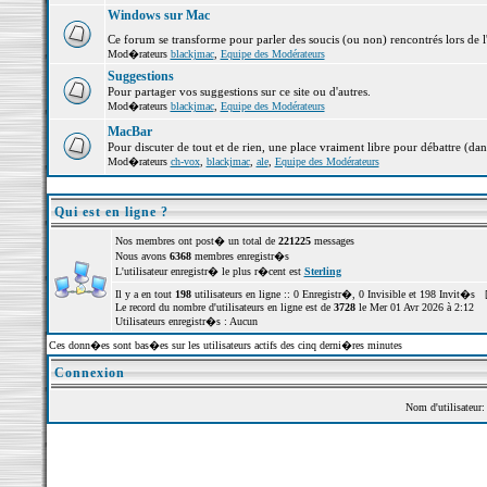
Windows sur Mac
Ce forum se transforme pour parler des soucis (ou non) rencontrés lors de 
Mod�rateurs
blackjmac
,
Equipe des Modérateurs
Suggestions
Pour partager vos suggestions sur ce site ou d'autres.
Mod�rateurs
blackjmac
,
Equipe des Modérateurs
MacBar
Pour discuter de tout et de rien, une place vraiment libre pour débattre (dan
Mod�rateurs
ch-vox
,
blackjmac
,
ale
,
Equipe des Modérateurs
Qui est en ligne ?
Nos membres ont post� un total de
221225
messages
Nous avons
6368
membres enregistr�s
L'utilisateur enregistr� le plus r�cent est
Sterling
Il y a en tout
198
utilisateurs en ligne :: 0 Enregistr�, 0 Invisible et 198 Invit�s 
Le record du nombre d'utilisateurs en ligne est de
3728
le Mer 01 Avr 2026 à 2:12
Utilisateurs enregistr�s : Aucun
Ces donn�es sont bas�es sur les utilisateurs actifs des cinq derni�res minutes
Connexion
Nom d'utilisateur