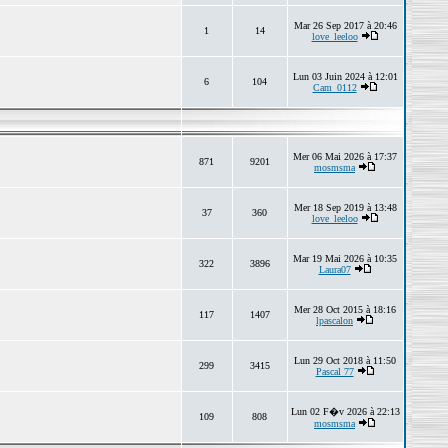
Mar 26 Sep 2017 à 20:46
1
14
love_leeloo
Lun 03 Juin 2024 à 12:01
6
104
Cam_0112
Mer 06 Mai 2026 à 17:37
871
9201
mosmsma
Mer 18 Sep 2019 à 13:48
37
360
love_leeloo
Mar 19 Mai 2026 à 10:35
322
3896
Laura07
Mer 28 Oct 2015 à 18:16
117
1407
lpascalon
Lun 29 Oct 2018 à 11:50
299
3415
Pascal 77
Lun 02 F�v 2026 à 22:13
109
808
mosmsma