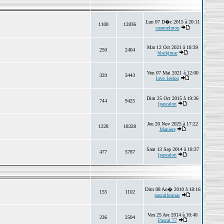
Lun 07 D�c 2015 à 20:11
1100
12836
caramelmou
Mar 12 Oct 2021 à 18:39
250
2404
blackjmac
Ven 07 Mai 2021 à 12:00
329
3443
love_leeloo
Dim 25 Oct 2015 à 19:36
744
9425
lpascalon
Jeu 20 Nov 2025 à 17:22
1228
18328
Maniere
Sam 13 Sep 2014 à 18:37
477
5787
lpascalon
Dim 08 Ao� 2010 à 18:16
155
1102
pascalformac
Ven 25 Avr 2014 à 10:40
236
2504
Pascal 77