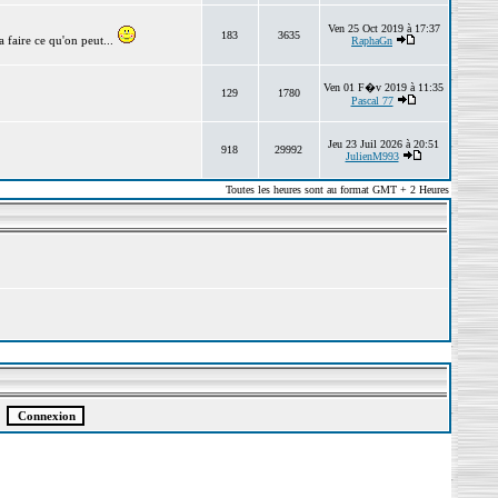
Ven 25 Oct 2019 à 17:37
183
3635
 faire ce qu'on peut...
RaphaGn
Ven 01 F�v 2019 à 11:35
129
1780
Pascal 77
Jeu 23 Juil 2026 à 20:51
918
29992
JulienM993
Toutes les heures sont au format GMT + 2 Heures