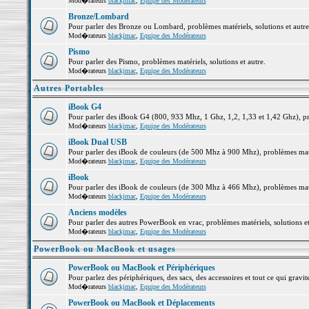
Mod�rateurs
blackjmac
,
Equipe des Modérateurs
Bronze/Lombard
Pour parler des Bronze ou Lombard, problèmes matériels, solutions et autre
Mod�rateurs
blackjmac
,
Equipe des Modérateurs
Pismo
Pour parler des Pismo, problèmes matériels, solutions et autre.
Mod�rateurs
blackjmac
,
Equipe des Modérateurs
Autres Portables
iBook G4
Pour parler des iBook G4 (800, 933 Mhz, 1 Ghz, 1,2, 1,33 et 1,42 Ghz), pro
Mod�rateurs
blackjmac
,
Equipe des Modérateurs
iBook Dual USB
Pour parler des iBook de couleurs (de 500 Mhz à 900 Mhz), problèmes matéri
Mod�rateurs
blackjmac
,
Equipe des Modérateurs
iBook
Pour parler des iBook de couleurs (de 300 Mhz à 466 Mhz), problèmes matéri
Mod�rateurs
blackjmac
,
Equipe des Modérateurs
Anciens modèles
Pour parler des autres PowerBook en vrac, problèmes matériels, solutions et
Mod�rateurs
blackjmac
,
Equipe des Modérateurs
PowerBook ou MacBook et usages
PowerBook ou MacBook et Périphériques
Pour parlez des périphériques, des sacs, des accessoires et tout ce qui gr
Mod�rateurs
blackjmac
,
Equipe des Modérateurs
PowerBook ou MacBook et Déplacements