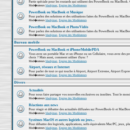
Partie spéciale pour les routards qui utilisent des PowerBook ou MacBook. Co
Mod�rateurs
blackjmac
,
Equipe des Modérateurs
PowerBook ou MacBook et Musique
Pour parlez des solutions et des utilisations faites du PowerBook ou MacB
Mod�rateurs
blackjmac
,
Equipe des Modérateurs
PowerBook ou MacBook et Photo/Vidéo
Pour parlez des solutions et des utilisations faites du PowerBook ou MacBo
Mod�rateurs
blackjmac
,
Equipe des Modérateurs
Bureau mobile
PowerBook ou MacBook et iPhone/Mobile/PDA
Vous avez un portable Mac et un iPhone ou un Cellulaire, vous avez des probl
choix ? Mais aussi, comment utiliser iSync ?
Mod�rateurs
blackjmac
,
Equipe des Modérateurs
Airport, réseaux et Internet
Pour parler de tout ce qui touche à Airport, Airport Extreme, Airport Express 
Mod�rateurs
blackjmac
,
Equipe des Modérateurs
Divers
Actualités
Pour nous faire partager vos nouvelles exclusives ou insolites. Tout le monde 
Mod�rateurs
blackjmac
,
Equipe des Modérateurs
Réactions aux news
Pour réagir et débattre des actualités diffusées sur PowerBook-fr et MacBoo
Mod�rateurs
blackjmac
,
Equipe des Modérateurs
Systèmes MacOS et autres logiciels ou jeux...
Pour débattre des logiciels, applications, softs équivalents Mac/PC, jeux, plu
Mod�rateurs
blackjmac
,
Equipe des Modérateurs