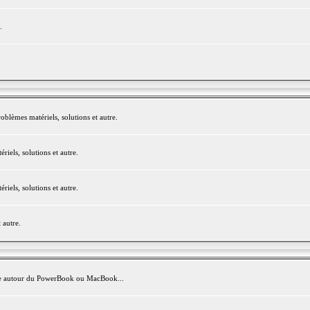
.
blèmes matériels, solutions et autre.
els, solutions et autre.
els, solutions et autre.
 autre.
avite autour du PowerBook ou MacBook...