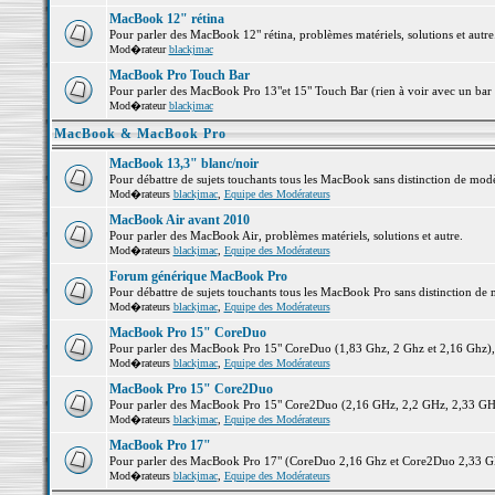
MacBook 12" rétina
Pour parler des MacBook 12" rétina, problèmes matériels, solutions et autre.
Mod�rateur
blackjmac
MacBook Pro Touch Bar
Pour parler des MacBook Pro 13"et 15" Touch Bar (rien à voir avec un bar ;-
Mod�rateur
blackjmac
MacBook & MacBook Pro
MacBook 13,3" blanc/noir
Pour débattre de sujets touchants tous les MacBook sans distinction de 
Mod�rateurs
blackjmac
,
Equipe des Modérateurs
MacBook Air avant 2010
Pour parler des MacBook Air, problèmes matériels, solutions et autre.
Mod�rateurs
blackjmac
,
Equipe des Modérateurs
Forum générique MacBook Pro
Pour débattre de sujets touchants tous les MacBook Pro sans distinction de 
Mod�rateurs
blackjmac
,
Equipe des Modérateurs
MacBook Pro 15" CoreDuo
Pour parler des MacBook Pro 15" CoreDuo (1,83 Ghz, 2 Ghz et 2,16 Ghz), pr
Mod�rateurs
blackjmac
,
Equipe des Modérateurs
MacBook Pro 15" Core2Duo
Pour parler des MacBook Pro 15" Core2Duo (2,16 GHz, 2,2 GHz, 2,33 GHz, 
Mod�rateurs
blackjmac
,
Equipe des Modérateurs
MacBook Pro 17"
Pour parler des MacBook Pro 17" (CoreDuo 2,16 Ghz et Core2Duo 2,33 GHz 
Mod�rateurs
blackjmac
,
Equipe des Modérateurs