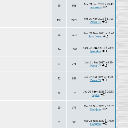
Mar 21 Juil 2026 à 23:45
95
601
mosmsma
Ven 26 Nov 2021 à 11:51
196
2473
Pascal 77
Sam 27 Nov 2021 à 16:40
95
1217
love_leeloo
Sam 22 D�c 2018 à 23:41
74
1008
lpascalon
Lun 11 Sep 2017 à 9:30
27
271
Pascal 77
Jeu 22 Juil 2021 à 11:23
52
658
Pascal 77
Jeu 26 F�v 2026 à 20:53
9
52
buyten
Mer 18 Nov 2020 à 12:37
25
173
blackjmac
Mar 28 Juin 2022 à 17:09
31
309
blackjmac