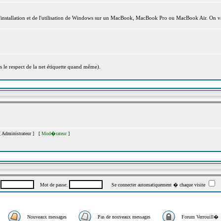
l'installation et de l'utilisation de Windows sur un MacBook, MacBook Pro ou MacBook Air. On va
s le respect de la net étiquette quand même).
[
Administrateur
] [
Mod�rateur
]
:
Mot de passe:
Se connecter automatiquement � chaque visite
Nouveaux messages
Pas de nouveaux messages
Forum Verrouill�