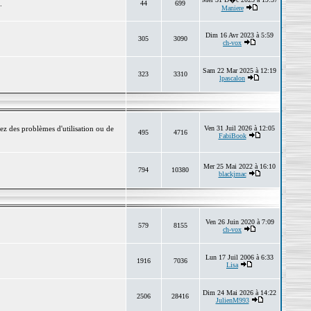
.
44
699
Maniere
Dim 16 Avr 2023 à 5:59
305
3090
ch-vox
Sam 22 Mar 2025 à 12:19
323
3310
lpascalon
ez des problèmes d'utilisation ou de
Ven 31 Juil 2026 à 12:05
495
4716
FabiBook
Mer 25 Mai 2022 à 16:10
794
10380
blackjmac
Ven 26 Juin 2020 à 7:09
579
8155
ch-vox
Lun 17 Juil 2006 à 6:33
1916
7036
Lisa
Dim 24 Mai 2026 à 14:22
2506
28416
JulienM993