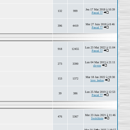
Jeu 17 Mai 2018 à 10:39
132
999
Pascal 77
Mer 27 Juin 2018 à 8:46
396
4419
Pascal 77
Lun 23 Mai 2022 à 11:04
918
12455
Pascal 77
Lun 04 Mar 2013 à 21:11
273
3390
ch-vox
Mar 18 Jan 2022 à 19:30
153
1372
love_leeloo
Lun 25 Mar 2019 à 12:53
39
386
Pascal 77
Mer 23 Juin 2021 à 11:46
476
5367
Switchiste
Mer 31 D�c 2025 à 19:57