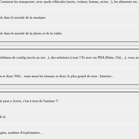
mment les transporter, avec quels véhicules (moto, voiture, bateau, avion...), les alimenter etc..
ook dans le monde de la musique.
ok dans le monde de la photo et de la vidéo.
èmes de config (accès au net...), des solutions à tout ? Et avec un PDA (Palm, Clié,...), vous av
et donc Wifi... mais aussi les réseaux et donc le plus grand de tous : Internet...
peut y écrire, c'est à tous de l'animer !!
k-fr.
gins, système d'exploitation...