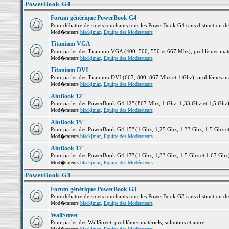
PowerBook G4
Forum générique PowerBook G4
Pour débattre de sujets touchants tous les PowerBook G4 sans distinction d
Mod�rateurs
blackjmac
,
Equipe des Modérateurs
Titanium VGA
Pour parler des Titanium VGA (400, 500, 550 et 667 Mhz), problèmes matéri
Mod�rateurs
blackjmac
,
Equipe des Modérateurs
Titanium DVI
Pour parler des Titanium DVI (667, 800, 867 Mhz et 1 Ghz), problèmes matér
Mod�rateurs
blackjmac
,
Equipe des Modérateurs
AluBook 12"
Pour parler des PowerBook G4 12" (867 Mhz, 1 Ghz, 1,33 Ghz et 1,5 Ghz), p
Mod�rateurs
blackjmac
,
Equipe des Modérateurs
AluBook 15"
Pour parler des PowerBook G4 15" (1 Ghz, 1,25 Ghz, 1,33 Ghz, 1,5 Ghz et 1
Mod�rateurs
blackjmac
,
Equipe des Modérateurs
AluBook 17"
Pour parler des PowerBook G4 17" (1 Ghz, 1,33 Ghz, 1,5 Ghz et 1,67 Ghz), 
Mod�rateurs
blackjmac
,
Equipe des Modérateurs
PowerBook G3
Forum générique PowerBook G3
Pour débattre de sujets touchants tous les PowerBook G3 sans distinction d
Mod�rateurs
blackjmac
,
Equipe des Modérateurs
WallStreet
Pour parler des WallStreet, problèmes matériels, solutions et autre.