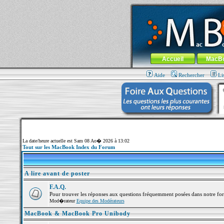
MacBook-fr.com : 100% Apple... 100% nom
Aller au contenu
-
Aller au menu 
Menu général
Accueil
MacB
Aide
Rechercher
Li
La date/heure actuelle est Sam 08 Ao� 2026 à 13:02
Tout sur les MacBook Index du Forum
A lire avant de poster
F.A.Q.
Pour trouver les réponses aux questions fréquemment posées dans notre fo
Mod�rateur
Equipe des Modérateurs
MacBook & MacBook Pro Unibody