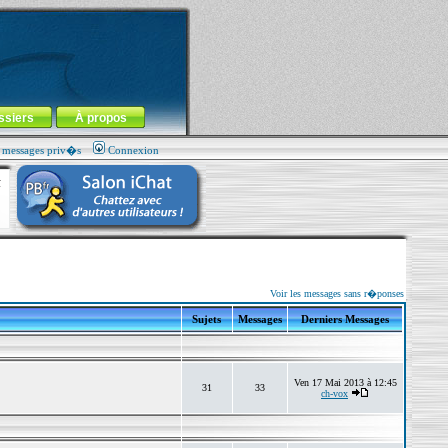
ssiers
À propos
s messages priv�s
Connexion
Voir les messages sans r�ponses
Sujets
Messages
Derniers Messages
Ven 17 Mai 2013 à 12:45
31
33
ch-vox