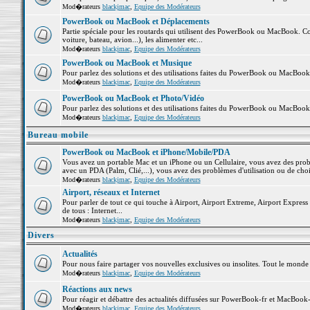
Mod�rateurs
blackjmac
,
Equipe des Modérateurs
PowerBook ou MacBook et Déplacements
Partie spéciale pour les routards qui utilisent des PowerBook ou MacBook. Co
voiture, bateau, avion...), les alimenter etc...
Mod�rateurs
blackjmac
,
Equipe des Modérateurs
PowerBook ou MacBook et Musique
Pour parlez des solutions et des utilisations faites du PowerBook ou MacBoo
Mod�rateurs
blackjmac
,
Equipe des Modérateurs
PowerBook ou MacBook et Photo/Vidéo
Pour parlez des solutions et des utilisations faites du PowerBook ou MacBook
Mod�rateurs
blackjmac
,
Equipe des Modérateurs
Bureau mobile
PowerBook ou MacBook et iPhone/Mobile/PDA
Vous avez un portable Mac et un iPhone ou un Cellulaire, vous avez des problè
avec un PDA (Palm, Clié,...), vous avez des problèmes d'utilisation ou de cho
Mod�rateurs
blackjmac
,
Equipe des Modérateurs
Airport, réseaux et Internet
Pour parler de tout ce qui touche à Airport, Airport Extreme, Airport Express e
de tous : Internet...
Mod�rateurs
blackjmac
,
Equipe des Modérateurs
Divers
Actualités
Pour nous faire partager vos nouvelles exclusives ou insolites. Tout le monde pe
Mod�rateurs
blackjmac
,
Equipe des Modérateurs
Réactions aux news
Pour réagir et débattre des actualités diffusées sur PowerBook-fr et MacBook-
Mod�rateurs
blackjmac
,
Equipe des Modérateurs