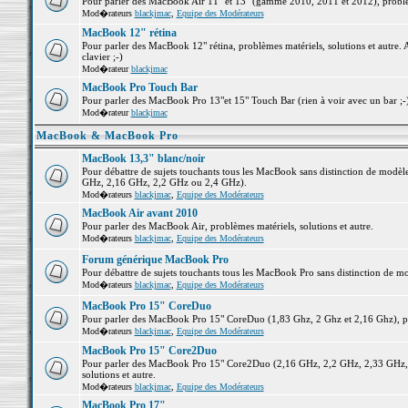
Pour parler des MacBook Air 11" et 13" (gamme 2010, 2011 et 2012), problème
Mod�rateurs
blackjmac
,
Equipe des Modérateurs
MacBook 12" rétina
Pour parler des MacBook 12" rétina, problèmes matériels, solutions et autre. 
clavier ;-)
Mod�rateur
blackjmac
MacBook Pro Touch Bar
Pour parler des MacBook Pro 13"et 15" Touch Bar (rien à voir avec un bar ;-) 
Mod�rateur
blackjmac
MacBook & MacBook Pro
MacBook 13,3" blanc/noir
Pour débattre de sujets touchants tous les MacBook sans distinction de mo
GHz, 2,16 GHz, 2,2 GHz ou 2,4 GHz).
Mod�rateurs
blackjmac
,
Equipe des Modérateurs
MacBook Air avant 2010
Pour parler des MacBook Air, problèmes matériels, solutions et autre.
Mod�rateurs
blackjmac
,
Equipe des Modérateurs
Forum générique MacBook Pro
Pour débattre de sujets touchants tous les MacBook Pro sans distinction de mo
Mod�rateurs
blackjmac
,
Equipe des Modérateurs
MacBook Pro 15" CoreDuo
Pour parler des MacBook Pro 15" CoreDuo (1,83 Ghz, 2 Ghz et 2,16 Ghz), pro
Mod�rateurs
blackjmac
,
Equipe des Modérateurs
MacBook Pro 15" Core2Duo
Pour parler des MacBook Pro 15" Core2Duo (2,16 GHz, 2,2 GHz, 2,33 GHz, 
solutions et autre.
Mod�rateurs
blackjmac
,
Equipe des Modérateurs
MacBook Pro 17"