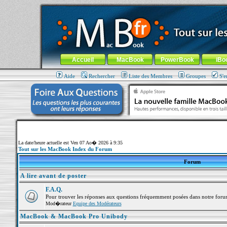
MacBook-fr.com : 100% Apple... 100% nomade !
Aller au contenu
-
Aller au menu général
-
Aller au menu de la
Menu général
Accueil
MacBook
PowerBook
iBo
Aide
Rechercher
Liste des Membres
Groupes
S'e
La date/heure actuelle est Ven 07 Ao� 2026 à 9:35
Tout sur les MacBook Index du Forum
Forum
A lire avant de poster
F.A.Q.
Pour trouver les réponses aux questions fréquemment posées dans notre foru
Mod�rateur
Equipe des Modérateurs
MacBook & MacBook Pro Unibody