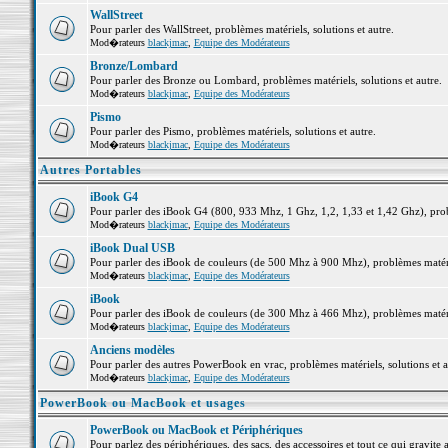
WallStreet
Pour parler des WallStreet, problèmes matériels, solutions et autre.
Mod�rateurs
blackjmac
,
Equipe des Modérateurs
Bronze/Lombard
Pour parler des Bronze ou Lombard, problèmes matériels, solutions et autre.
Mod�rateurs
blackjmac
,
Equipe des Modérateurs
Pismo
Pour parler des Pismo, problèmes matériels, solutions et autre.
Mod�rateurs
blackjmac
,
Equipe des Modérateurs
Autres Portables
iBook G4
Pour parler des iBook G4 (800, 933 Mhz, 1 Ghz, 1,2, 1,33 et 1,42 Ghz), probl
Mod�rateurs
blackjmac
,
Equipe des Modérateurs
iBook Dual USB
Pour parler des iBook de couleurs (de 500 Mhz à 900 Mhz), problèmes matériel
Mod�rateurs
blackjmac
,
Equipe des Modérateurs
iBook
Pour parler des iBook de couleurs (de 300 Mhz à 466 Mhz), problèmes matériel
Mod�rateurs
blackjmac
,
Equipe des Modérateurs
Anciens modèles
Pour parler des autres PowerBook en vrac, problèmes matériels, solutions et a
Mod�rateurs
blackjmac
,
Equipe des Modérateurs
PowerBook ou MacBook et usages
PowerBook ou MacBook et Périphériques
Pour parlez des périphériques, des sacs, des accessoires et tout ce qui grav