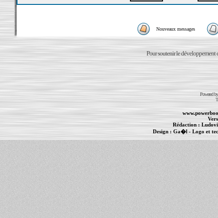
Nouveaux messages
Pour soutenir le développement du
Powered b
T
www.powerboo
Vers
Rédaction :
Ludovi
Design :
Ga�l
- Logo et te
Informations :
PowerBook
-
MacBook Pro
-
i