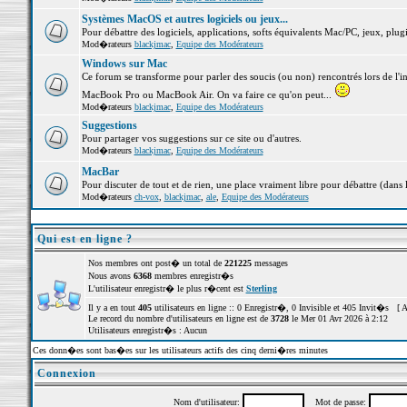
Systèmes MacOS et autres logiciels ou jeux...
Pour débattre des logiciels, applications, softs équivalents Mac/PC, jeux, plugi
Mod�rateurs
blackjmac
,
Equipe des Modérateurs
Windows sur Mac
Ce forum se transforme pour parler des soucis (ou non) rencontrés lors de l'i
MacBook Pro ou MacBook Air. On va faire ce qu'on peut...
Mod�rateurs
blackjmac
,
Equipe des Modérateurs
Suggestions
Pour partager vos suggestions sur ce site ou d'autres.
Mod�rateurs
blackjmac
,
Equipe des Modérateurs
MacBar
Pour discuter de tout et de rien, une place vraiment libre pour débattre (dans 
Mod�rateurs
ch-vox
,
blackjmac
,
ale
,
Equipe des Modérateurs
Qui est en ligne ?
Nos membres ont post� un total de
221225
messages
Nous avons
6368
membres enregistr�s
L'utilisateur enregistr� le plus r�cent est
Sterling
Il y a en tout
405
utilisateurs en ligne :: 0 Enregistr�, 0 Invisible et 405 Invit�s [
A
Le record du nombre d'utilisateurs en ligne est de
3728
le Mer 01 Avr 2026 à 2:12
Utilisateurs enregistr�s : Aucun
Ces donn�es sont bas�es sur les utilisateurs actifs des cinq derni�res minutes
Connexion
Nom d'utilisateur:
Mot de passe: