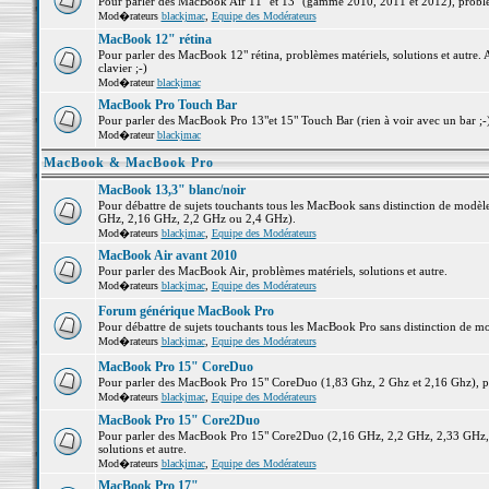
Pour parler des MacBook Air 11" et 13" (gamme 2010, 2011 et 2012), problème
Mod�rateurs
blackjmac
,
Equipe des Modérateurs
MacBook 12" rétina
Pour parler des MacBook 12" rétina, problèmes matériels, solutions et autre. 
clavier ;-)
Mod�rateur
blackjmac
MacBook Pro Touch Bar
Pour parler des MacBook Pro 13"et 15" Touch Bar (rien à voir avec un bar ;-) 
Mod�rateur
blackjmac
MacBook & MacBook Pro
MacBook 13,3" blanc/noir
Pour débattre de sujets touchants tous les MacBook sans distinction de mo
GHz, 2,16 GHz, 2,2 GHz ou 2,4 GHz).
Mod�rateurs
blackjmac
,
Equipe des Modérateurs
MacBook Air avant 2010
Pour parler des MacBook Air, problèmes matériels, solutions et autre.
Mod�rateurs
blackjmac
,
Equipe des Modérateurs
Forum générique MacBook Pro
Pour débattre de sujets touchants tous les MacBook Pro sans distinction de mo
Mod�rateurs
blackjmac
,
Equipe des Modérateurs
MacBook Pro 15" CoreDuo
Pour parler des MacBook Pro 15" CoreDuo (1,83 Ghz, 2 Ghz et 2,16 Ghz), pro
Mod�rateurs
blackjmac
,
Equipe des Modérateurs
MacBook Pro 15" Core2Duo
Pour parler des MacBook Pro 15" Core2Duo (2,16 GHz, 2,2 GHz, 2,33 GHz, 
solutions et autre.
Mod�rateurs
blackjmac
,
Equipe des Modérateurs
MacBook Pro 17"