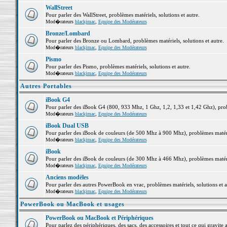
WallStreet
Pour parler des WallStreet, problèmes matériels, solutions et autre.
Mod�rateurs
blackjmac
,
Equipe des Modérateurs
Bronze/Lombard
Pour parler des Bronze ou Lombard, problèmes matériels, solutions et autre.
Mod�rateurs
blackjmac
,
Equipe des Modérateurs
Pismo
Pour parler des Pismo, problèmes matériels, solutions et autre.
Mod�rateurs
blackjmac
,
Equipe des Modérateurs
Autres Portables
iBook G4
Pour parler des iBook G4 (800, 933 Mhz, 1 Ghz, 1,2, 1,33 et 1,42 Ghz), probl
Mod�rateurs
blackjmac
,
Equipe des Modérateurs
iBook Dual USB
Pour parler des iBook de couleurs (de 500 Mhz à 900 Mhz), problèmes matériel
Mod�rateurs
blackjmac
,
Equipe des Modérateurs
iBook
Pour parler des iBook de couleurs (de 300 Mhz à 466 Mhz), problèmes matériel
Mod�rateurs
blackjmac
,
Equipe des Modérateurs
Anciens modèles
Pour parler des autres PowerBook en vrac, problèmes matériels, solutions et a
Mod�rateurs
blackjmac
,
Equipe des Modérateurs
PowerBook ou MacBook et usages
PowerBook ou MacBook et Périphériques
Pour parlez des périphériques, des sacs, des accessoires et tout ce qui grav