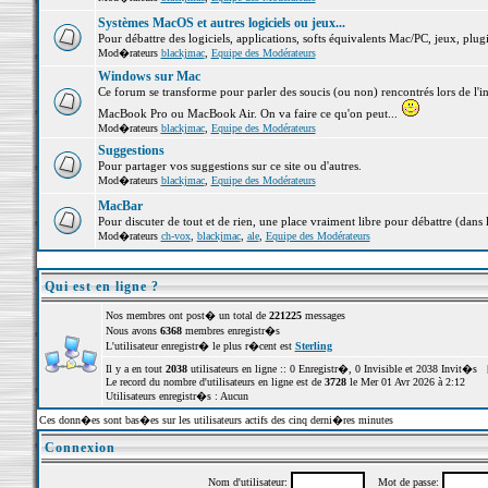
Systèmes MacOS et autres logiciels ou jeux...
Pour débattre des logiciels, applications, softs équivalents Mac/PC, jeux, plugi
Mod�rateurs
blackjmac
,
Equipe des Modérateurs
Windows sur Mac
Ce forum se transforme pour parler des soucis (ou non) rencontrés lors de l'i
MacBook Pro ou MacBook Air. On va faire ce qu'on peut...
Mod�rateurs
blackjmac
,
Equipe des Modérateurs
Suggestions
Pour partager vos suggestions sur ce site ou d'autres.
Mod�rateurs
blackjmac
,
Equipe des Modérateurs
MacBar
Pour discuter de tout et de rien, une place vraiment libre pour débattre (dans 
Mod�rateurs
ch-vox
,
blackjmac
,
ale
,
Equipe des Modérateurs
Qui est en ligne ?
Nos membres ont post� un total de
221225
messages
Nous avons
6368
membres enregistr�s
L'utilisateur enregistr� le plus r�cent est
Sterling
Il y a en tout
2038
utilisateurs en ligne :: 0 Enregistr�, 0 Invisible et 2038 Invit�s 
Le record du nombre d'utilisateurs en ligne est de
3728
le Mer 01 Avr 2026 à 2:12
Utilisateurs enregistr�s : Aucun
Ces donn�es sont bas�es sur les utilisateurs actifs des cinq derni�res minutes
Connexion
Nom d'utilisateur:
Mot de passe: