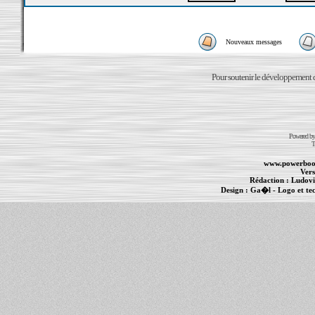
Nouveaux messages
Pour soutenir le développement du
Powered b
T
www.powerboo
Vers
Rédaction :
Ludovi
Design :
Ga�l
- Logo et te
Informations :
PowerBook
-
MacBook Pro
-
i