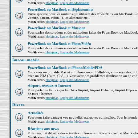
Mod�rateurs
blackjmac
,
Equipe des Modérateurs
PowerBook ou MacBook et Déplacements
Partie spéciale pour les routards qui utilisent des PowerBook ou MacBook. Co
voiture, bateau, avion...), les alimenter etc...
Mod�rateurs
blackjmac
,
Equipe des Modérateurs
PowerBook ou MacBook et Musique
Pour parlez des solutions et des utilisations faites du PowerBook ou MacBoo
Mod�rateurs
blackjmac
,
Equipe des Modérateurs
PowerBook ou MacBook et Photo/Vidéo
Pour parlez des solutions et des utilisations faites du PowerBook ou MacBook
Mod�rateurs
blackjmac
,
Equipe des Modérateurs
Bureau mobile
PowerBook ou MacBook et iPhone/Mobile/PDA
Vous avez un portable Mac et un iPhone ou un Cellulaire, vous avez des problè
avec un PDA (Palm, Clié,...), vous avez des problèmes d'utilisation ou de cho
Mod�rateurs
blackjmac
,
Equipe des Modérateurs
Airport, réseaux et Internet
Pour parler de tout ce qui touche à Airport, Airport Extreme, Airport Express e
de tous : Internet...
Mod�rateurs
blackjmac
,
Equipe des Modérateurs
Divers
Actualités
Pour nous faire partager vos nouvelles exclusives ou insolites. Tout le monde pe
Mod�rateurs
blackjmac
,
Equipe des Modérateurs
Réactions aux news
Pour réagir et débattre des actualités diffusées sur PowerBook-fr et MacBook-
Mod�rateurs
blackjmac
,
Equipe des Modérateurs