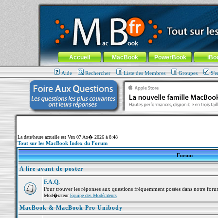
MacBook-fr.com : 100% Apple... 100% nomade !
Aller au contenu
-
Aller au menu général
-
Aller au menu de la
Menu général
Accueil
MacBook
PowerBook
iBo
Aide
Rechercher
Liste des Membres
Groupes
S'e
La date/heure actuelle est Ven 07 Ao� 2026 à 8:48
Tout sur les MacBook Index du Forum
Forum
A lire avant de poster
F.A.Q.
Pour trouver les réponses aux questions fréquemment posées dans notre foru
Mod�rateur
Equipe des Modérateurs
MacBook & MacBook Pro Unibody