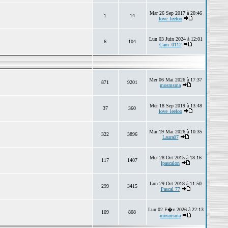
Mar 26 Sep 2017 à 20:46
1
14
love_leeloo
Lun 03 Juin 2024 à 12:01
6
104
Cam_0112
Mer 06 Mai 2026 à 17:37
871
9201
mosmsma
Mer 18 Sep 2019 à 13:48
37
360
love_leeloo
Mar 19 Mai 2026 à 10:35
322
3896
Laura07
Mer 28 Oct 2015 à 18:16
117
1407
lpascalon
Lun 29 Oct 2018 à 11:50
299
3415
Pascal 77
Lun 02 F�v 2026 à 22:13
109
808
mosmsma