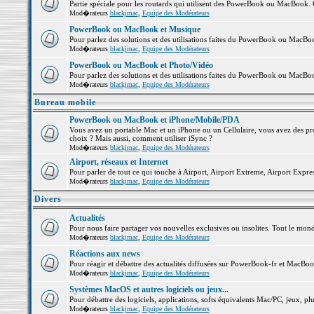
Partie spéciale pour les routards qui utilisent des PowerBook ou MacBook. Co
Mod�rateurs
blackjmac
,
Equipe des Modérateurs
PowerBook ou MacBook et Musique
Pour parlez des solutions et des utilisations faites du PowerBook ou MacB
Mod�rateurs
blackjmac
,
Equipe des Modérateurs
PowerBook ou MacBook et Photo/Vidéo
Pour parlez des solutions et des utilisations faites du PowerBook ou MacBo
Mod�rateurs
blackjmac
,
Equipe des Modérateurs
Bureau mobile
PowerBook ou MacBook et iPhone/Mobile/PDA
Vous avez un portable Mac et un iPhone ou un Cellulaire, vous avez des probl
choix ? Mais aussi, comment utiliser iSync ?
Mod�rateurs
blackjmac
,
Equipe des Modérateurs
Airport, réseaux et Internet
Pour parler de tout ce qui touche à Airport, Airport Extreme, Airport Express 
Mod�rateurs
blackjmac
,
Equipe des Modérateurs
Divers
Actualités
Pour nous faire partager vos nouvelles exclusives ou insolites. Tout le monde 
Mod�rateurs
blackjmac
,
Equipe des Modérateurs
Réactions aux news
Pour réagir et débattre des actualités diffusées sur PowerBook-fr et MacBoo
Mod�rateurs
blackjmac
,
Equipe des Modérateurs
Systèmes MacOS et autres logiciels ou jeux...
Pour débattre des logiciels, applications, softs équivalents Mac/PC, jeux, plu
Mod�rateurs
blackjmac
,
Equipe des Modérateurs