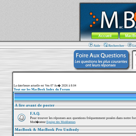
MacBook-fr.com : 100% Apple... 100% nom
Aller au contenu
-
Aller au menu 
Menu général
Accueil
MacB
Aide
Rechercher
Li
La date/heure actuelle est Ven 07 Ao� 2026 à 8:04
Tout sur les MacBook Index du Forum
A lire avant de poster
F.A.Q.
Pour trouver les réponses aux questions fréquemment posées dans notre fo
Mod�rateur
Equipe des Modérateurs
MacBook & MacBook Pro Unibody