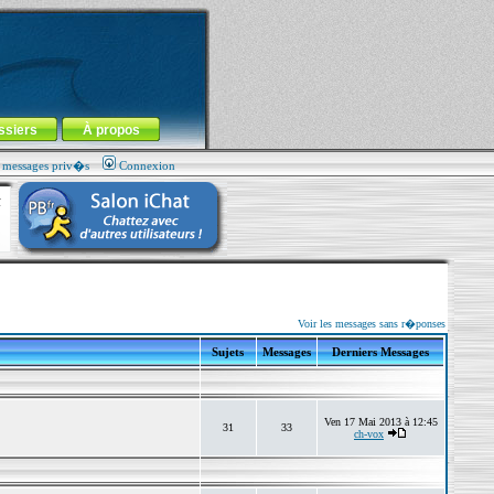
ssiers
À propos
s messages priv�s
Connexion
Voir les messages sans r�ponses
Sujets
Messages
Derniers Messages
Ven 17 Mai 2013 à 12:45
31
33
ch-vox