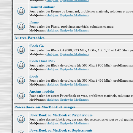
Mod�rateurs
blackjmac
,
Equipe des Modérateurs
Bronze/Lombard
Pour parler des Bronze ou Lombard, problèmes matériels, solutions et autre
Mod�rateurs
blackjmac
,
Equipe des Modérateurs
Pismo
Pour parler des Pismo, problèmes matériels, solutions et autre.
Mod�rateurs
blackjmac
,
Equipe des Modérateurs
Autres Portables
iBook G4
Pour parler des iBook G4 (800, 933 Mhz, 1 Ghz, 1,2, 1,33 et 1,42 Ghz), pro
Mod�rateurs
blackjmac
,
Equipe des Modérateurs
iBook Dual USB
Pour parler des iBook de couleurs (de 500 Mhz à 900 Mhz), problèmes matéri
Mod�rateurs
blackjmac
,
Equipe des Modérateurs
iBook
Pour parler des iBook de couleurs (de 300 Mhz à 466 Mhz), problèmes matéri
Mod�rateurs
blackjmac
,
Equipe des Modérateurs
Anciens modèles
Pour parler des autres PowerBook en vrac, problèmes matériels, solutions et
Mod�rateurs
blackjmac
,
Equipe des Modérateurs
PowerBook ou MacBook et usages
PowerBook ou MacBook et Périphériques
Pour parlez des périphériques, des sacs, des accessoires et tout ce qui gr
Mod�rateurs
blackjmac
,
Equipe des Modérateurs
PowerBook ou MacBook et Déplacements