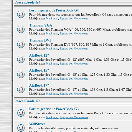
PowerBook G4
Forum générique PowerBook G4
Pour débattre de sujets touchants tous les PowerBook G4 sans distinction d
Mod�rateurs
blackjmac
,
Equipe des Modérateurs
Titanium VGA
Pour parler des Titanium VGA (400, 500, 550 et 667 Mhz), problèmes matéri
Mod�rateurs
blackjmac
,
Equipe des Modérateurs
Titanium DVI
Pour parler des Titanium DVI (667, 800, 867 Mhz et 1 Ghz), problèmes matér
Mod�rateurs
blackjmac
,
Equipe des Modérateurs
AluBook 12"
Pour parler des PowerBook G4 12" (867 Mhz, 1 Ghz, 1,33 Ghz et 1,5 Ghz), p
Mod�rateurs
blackjmac
,
Equipe des Modérateurs
AluBook 15"
Pour parler des PowerBook G4 15" (1 Ghz, 1,25 Ghz, 1,33 Ghz, 1,5 Ghz et 1
Mod�rateurs
blackjmac
,
Equipe des Modérateurs
AluBook 17"
Pour parler des PowerBook G4 17" (1 Ghz, 1,33 Ghz, 1,5 Ghz et 1,67 Ghz), 
Mod�rateurs
blackjmac
,
Equipe des Modérateurs
PowerBook G3
Forum générique PowerBook G3
Pour débattre de sujets touchants tous les PowerBook G3 sans distinction d
Mod�rateurs
blackjmac
,
Equipe des Modérateurs
WallStreet
Pour parler des WallStreet, problèmes matériels, solutions et autre.