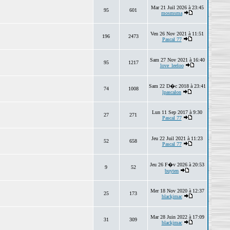
Mar 21 Juil 2026 à 23:45
95
601
mosmsma
Ven 26 Nov 2021 à 11:51
196
2473
Pascal 77
Sam 27 Nov 2021 à 16:40
95
1217
love_leeloo
Sam 22 D�c 2018 à 23:41
74
1008
lpascalon
Lun 11 Sep 2017 à 9:30
27
271
Pascal 77
Jeu 22 Juil 2021 à 11:23
52
658
Pascal 77
Jeu 26 F�v 2026 à 20:53
9
52
buyten
Mer 18 Nov 2020 à 12:37
25
173
blackjmac
Mar 28 Juin 2022 à 17:09
31
309
blackjmac