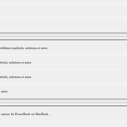
.
blèmes matériels, solutions et autre.
els, solutions et autre.
els, solutions et autre.
 autre.
avite autour du PowerBook ou MacBook...