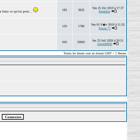
Ven 25 Oct 2019 à 17:37
183
3635
 faire ce qu'on peut...
RaphaGn
Ven 01 F�v 2019 à 11:35
129
1780
Pascal 77
Jeu 23 Juil 2026 à 20:51
918
29992
JulienM993
Toutes les heures sont au format GMT + 2 Heures