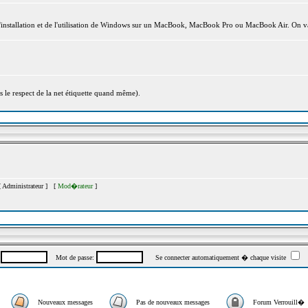
l'installation et de l'utilisation de Windows sur un MacBook, MacBook Pro ou MacBook Air. On va
s le respect de la net étiquette quand même).
[
Administrateur
] [
Mod�rateur
]
:
Mot de passe:
Se connecter automatiquement � chaque visite
Nouveaux messages
Pas de nouveaux messages
Forum Verrouill�