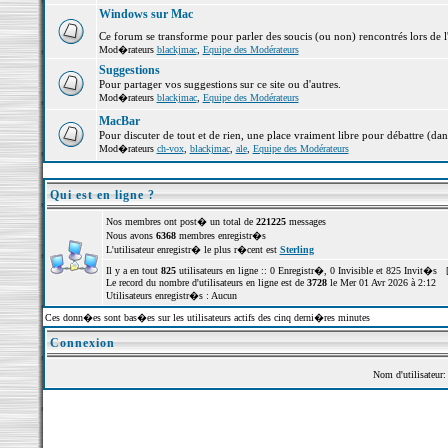
Windows sur Mac
Ce forum se transforme pour parler des soucis (ou non) rencontrés lors de 
Mod�rateurs
blackjmac
,
Equipe des Modérateurs
Suggestions
Pour partager vos suggestions sur ce site ou d'autres.
Mod�rateurs
blackjmac
,
Equipe des Modérateurs
MacBar
Pour discuter de tout et de rien, une place vraiment libre pour débattre (dan
Mod�rateurs
ch-vox
,
blackjmac
,
ale
,
Equipe des Modérateurs
Qui est en ligne ?
Nos membres ont post� un total de
221225
messages
Nous avons
6368
membres enregistr�s
L'utilisateur enregistr� le plus r�cent est
Sterling
Il y a en tout
825
utilisateurs en ligne :: 0 Enregistr�, 0 Invisible et 825 Invit�s 
Le record du nombre d'utilisateurs en ligne est de
3728
le Mer 01 Avr 2026 à 2:12
Utilisateurs enregistr�s : Aucun
Ces donn�es sont bas�es sur les utilisateurs actifs des cinq derni�res minutes
Connexion
Nom d'utilisateur