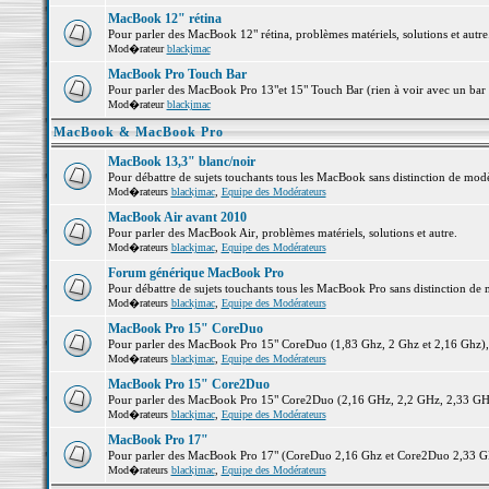
MacBook 12" rétina
Pour parler des MacBook 12" rétina, problèmes matériels, solutions et autre.
Mod�rateur
blackjmac
MacBook Pro Touch Bar
Pour parler des MacBook Pro 13"et 15" Touch Bar (rien à voir avec un bar ;-
Mod�rateur
blackjmac
MacBook & MacBook Pro
MacBook 13,3" blanc/noir
Pour débattre de sujets touchants tous les MacBook sans distinction de 
Mod�rateurs
blackjmac
,
Equipe des Modérateurs
MacBook Air avant 2010
Pour parler des MacBook Air, problèmes matériels, solutions et autre.
Mod�rateurs
blackjmac
,
Equipe des Modérateurs
Forum générique MacBook Pro
Pour débattre de sujets touchants tous les MacBook Pro sans distinction de 
Mod�rateurs
blackjmac
,
Equipe des Modérateurs
MacBook Pro 15" CoreDuo
Pour parler des MacBook Pro 15" CoreDuo (1,83 Ghz, 2 Ghz et 2,16 Ghz), pr
Mod�rateurs
blackjmac
,
Equipe des Modérateurs
MacBook Pro 15" Core2Duo
Pour parler des MacBook Pro 15" Core2Duo (2,16 GHz, 2,2 GHz, 2,33 GHz, 
Mod�rateurs
blackjmac
,
Equipe des Modérateurs
MacBook Pro 17"
Pour parler des MacBook Pro 17" (CoreDuo 2,16 Ghz et Core2Duo 2,33 GHz 
Mod�rateurs
blackjmac
,
Equipe des Modérateurs