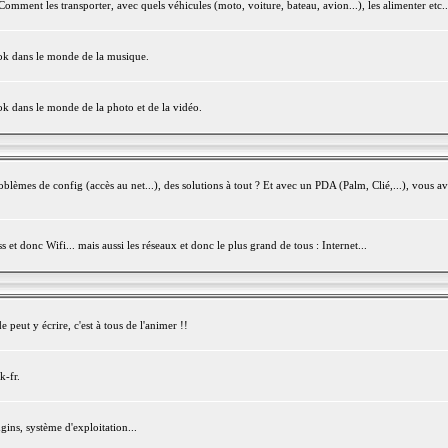
mment les transporter, avec quels véhicules (moto, voiture, bateau, avion...), les alimenter etc..
ook dans le monde de la musique.
ok dans le monde de la photo et de la vidéo.
èmes de config (accès au net...), des solutions à tout ? Et avec un PDA (Palm, Clié,...), vous av
et donc Wifi... mais aussi les réseaux et donc le plus grand de tous : Internet...
peut y écrire, c'est à tous de l'animer !!
k-fr.
gins, système d'exploitation...