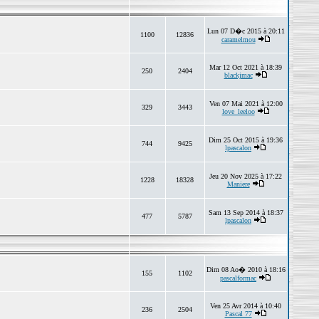
Lun 07 D�c 2015 à 20:11
1100
12836
caramelmou
Mar 12 Oct 2021 à 18:39
250
2404
blackjmac
Ven 07 Mai 2021 à 12:00
329
3443
love_leeloo
Dim 25 Oct 2015 à 19:36
744
9425
lpascalon
Jeu 20 Nov 2025 à 17:22
1228
18328
Maniere
Sam 13 Sep 2014 à 18:37
477
5787
lpascalon
Dim 08 Ao� 2010 à 18:16
155
1102
pascalformac
Ven 25 Avr 2014 à 10:40
236
2504
Pascal 77