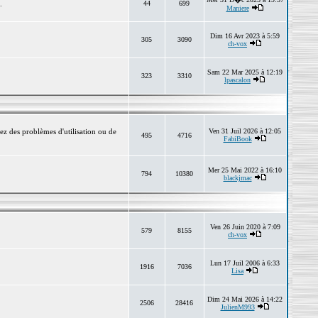
.
44
699
Maniere
Dim 16 Avr 2023 à 5:59
305
3090
ch-vox
Sam 22 Mar 2025 à 12:19
323
3310
lpascalon
ez des problèmes d'utilisation ou de
Ven 31 Juil 2026 à 12:05
495
4716
FabiBook
Mer 25 Mai 2022 à 16:10
794
10380
blackjmac
Ven 26 Juin 2020 à 7:09
579
8155
ch-vox
Lun 17 Juil 2006 à 6:33
1916
7036
Lisa
Dim 24 Mai 2026 à 14:22
2506
28416
JulienM993