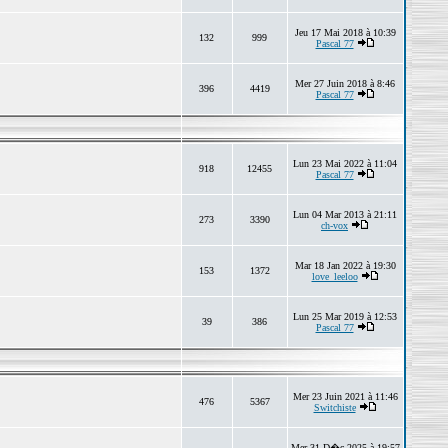
Jeu 17 Mai 2018 à 10:39
132
999
Pascal 77
Mer 27 Juin 2018 à 8:46
396
4419
Pascal 77
Lun 23 Mai 2022 à 11:04
918
12455
Pascal 77
Lun 04 Mar 2013 à 21:11
273
3390
ch-vox
Mar 18 Jan 2022 à 19:30
153
1372
love_leeloo
Lun 25 Mar 2019 à 12:53
39
386
Pascal 77
Mer 23 Juin 2021 à 11:46
476
5367
Switchiste
Mer 31 D�c 2025 à 19:57