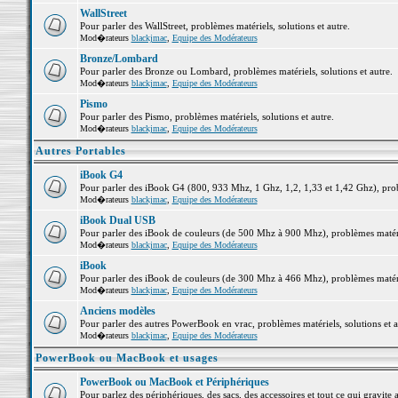
WallStreet
Pour parler des WallStreet, problèmes matériels, solutions et autre.
Mod�rateurs
blackjmac
,
Equipe des Modérateurs
Bronze/Lombard
Pour parler des Bronze ou Lombard, problèmes matériels, solutions et autre.
Mod�rateurs
blackjmac
,
Equipe des Modérateurs
Pismo
Pour parler des Pismo, problèmes matériels, solutions et autre.
Mod�rateurs
blackjmac
,
Equipe des Modérateurs
Autres Portables
iBook G4
Pour parler des iBook G4 (800, 933 Mhz, 1 Ghz, 1,2, 1,33 et 1,42 Ghz), probl
Mod�rateurs
blackjmac
,
Equipe des Modérateurs
iBook Dual USB
Pour parler des iBook de couleurs (de 500 Mhz à 900 Mhz), problèmes matériel
Mod�rateurs
blackjmac
,
Equipe des Modérateurs
iBook
Pour parler des iBook de couleurs (de 300 Mhz à 466 Mhz), problèmes matériel
Mod�rateurs
blackjmac
,
Equipe des Modérateurs
Anciens modèles
Pour parler des autres PowerBook en vrac, problèmes matériels, solutions et a
Mod�rateurs
blackjmac
,
Equipe des Modérateurs
PowerBook ou MacBook et usages
PowerBook ou MacBook et Périphériques
Pour parlez des périphériques, des sacs, des accessoires et tout ce qui grav