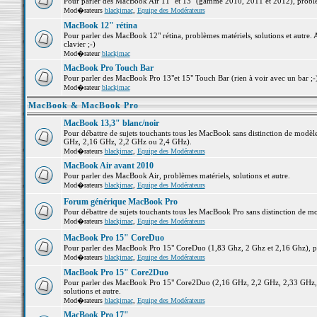
Pour parler des MacBook Air 11" et 13" (gamme 2010, 2011 et 2012), problème
Mod�rateurs
blackjmac
,
Equipe des Modérateurs
MacBook 12" rétina
Pour parler des MacBook 12" rétina, problèmes matériels, solutions et autre. 
clavier ;-)
Mod�rateur
blackjmac
MacBook Pro Touch Bar
Pour parler des MacBook Pro 13"et 15" Touch Bar (rien à voir avec un bar ;-) 
Mod�rateur
blackjmac
MacBook & MacBook Pro
MacBook 13,3" blanc/noir
Pour débattre de sujets touchants tous les MacBook sans distinction de mo
GHz, 2,16 GHz, 2,2 GHz ou 2,4 GHz).
Mod�rateurs
blackjmac
,
Equipe des Modérateurs
MacBook Air avant 2010
Pour parler des MacBook Air, problèmes matériels, solutions et autre.
Mod�rateurs
blackjmac
,
Equipe des Modérateurs
Forum générique MacBook Pro
Pour débattre de sujets touchants tous les MacBook Pro sans distinction de mo
Mod�rateurs
blackjmac
,
Equipe des Modérateurs
MacBook Pro 15" CoreDuo
Pour parler des MacBook Pro 15" CoreDuo (1,83 Ghz, 2 Ghz et 2,16 Ghz), pro
Mod�rateurs
blackjmac
,
Equipe des Modérateurs
MacBook Pro 15" Core2Duo
Pour parler des MacBook Pro 15" Core2Duo (2,16 GHz, 2,2 GHz, 2,33 GHz, 
solutions et autre.
Mod�rateurs
blackjmac
,
Equipe des Modérateurs
MacBook Pro 17"