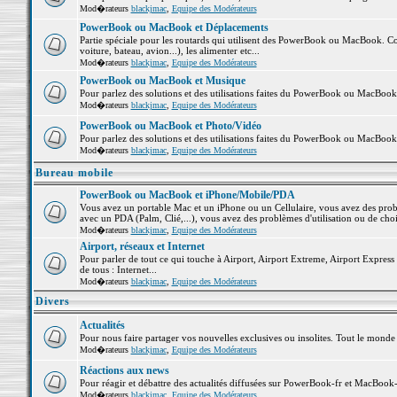
Mod�rateurs
blackjmac
,
Equipe des Modérateurs
PowerBook ou MacBook et Déplacements
Partie spéciale pour les routards qui utilisent des PowerBook ou MacBook. Co
voiture, bateau, avion...), les alimenter etc...
Mod�rateurs
blackjmac
,
Equipe des Modérateurs
PowerBook ou MacBook et Musique
Pour parlez des solutions et des utilisations faites du PowerBook ou MacBoo
Mod�rateurs
blackjmac
,
Equipe des Modérateurs
PowerBook ou MacBook et Photo/Vidéo
Pour parlez des solutions et des utilisations faites du PowerBook ou MacBook
Mod�rateurs
blackjmac
,
Equipe des Modérateurs
Bureau mobile
PowerBook ou MacBook et iPhone/Mobile/PDA
Vous avez un portable Mac et un iPhone ou un Cellulaire, vous avez des problè
avec un PDA (Palm, Clié,...), vous avez des problèmes d'utilisation ou de cho
Mod�rateurs
blackjmac
,
Equipe des Modérateurs
Airport, réseaux et Internet
Pour parler de tout ce qui touche à Airport, Airport Extreme, Airport Express e
de tous : Internet...
Mod�rateurs
blackjmac
,
Equipe des Modérateurs
Divers
Actualités
Pour nous faire partager vos nouvelles exclusives ou insolites. Tout le monde pe
Mod�rateurs
blackjmac
,
Equipe des Modérateurs
Réactions aux news
Pour réagir et débattre des actualités diffusées sur PowerBook-fr et MacBook-
Mod�rateurs
blackjmac
,
Equipe des Modérateurs