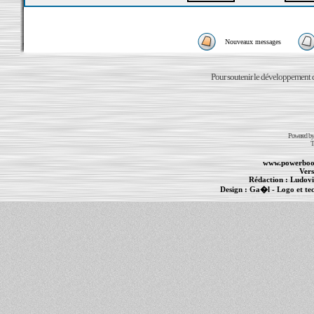
Nouveaux messages
Pour soutenir le développement du
Powered b
T
www.powerboo
Vers
Rédaction :
Ludovi
Design :
Ga�l
- Logo et te
Informations :
PowerBook
-
MacBook Pro
-
i