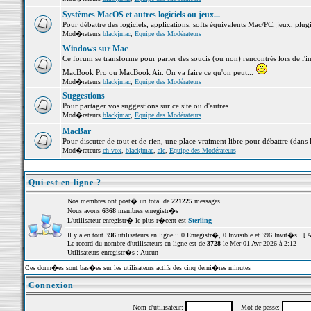
Systèmes MacOS et autres logiciels ou jeux...
Pour débattre des logiciels, applications, softs équivalents Mac/PC, jeux, plugi
Mod�rateurs
blackjmac
,
Equipe des Modérateurs
Windows sur Mac
Ce forum se transforme pour parler des soucis (ou non) rencontrés lors de l'i
MacBook Pro ou MacBook Air. On va faire ce qu'on peut...
Mod�rateurs
blackjmac
,
Equipe des Modérateurs
Suggestions
Pour partager vos suggestions sur ce site ou d'autres.
Mod�rateurs
blackjmac
,
Equipe des Modérateurs
MacBar
Pour discuter de tout et de rien, une place vraiment libre pour débattre (dans 
Mod�rateurs
ch-vox
,
blackjmac
,
ale
,
Equipe des Modérateurs
Qui est en ligne ?
Nos membres ont post� un total de
221225
messages
Nous avons
6368
membres enregistr�s
L'utilisateur enregistr� le plus r�cent est
Sterling
Il y a en tout
396
utilisateurs en ligne :: 0 Enregistr�, 0 Invisible et 396 Invit�s [
A
Le record du nombre d'utilisateurs en ligne est de
3728
le Mer 01 Avr 2026 à 2:12
Utilisateurs enregistr�s : Aucun
Ces donn�es sont bas�es sur les utilisateurs actifs des cinq derni�res minutes
Connexion
Nom d'utilisateur:
Mot de passe: