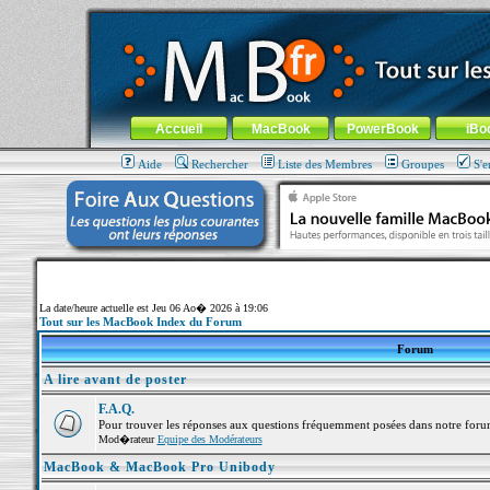
MacBook-fr.com : 100% Apple... 100% nomade !
Aller au contenu
-
Aller au menu général
-
Aller au menu de la
Menu général
Accueil
MacBook
PowerBook
iBo
Aide
Rechercher
Liste des Membres
Groupes
S'e
La date/heure actuelle est Jeu 06 Ao� 2026 à 19:06
Tout sur les MacBook Index du Forum
Forum
A lire avant de poster
F.A.Q.
Pour trouver les réponses aux questions fréquemment posées dans notre foru
Mod�rateur
Equipe des Modérateurs
MacBook & MacBook Pro Unibody