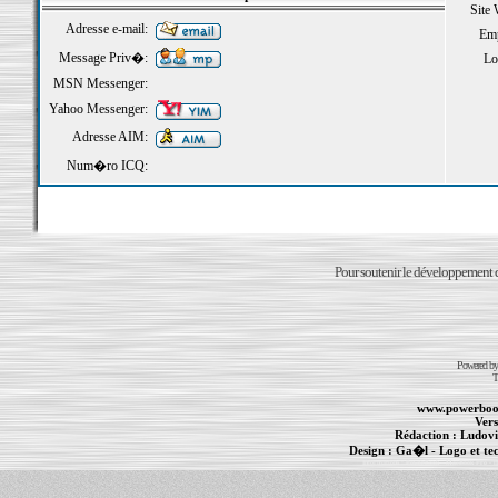
Site
Adresse e-mail:
Emp
Message Priv�:
Loi
MSN Messenger:
Yahoo Messenger:
Adresse AIM:
Num�ro ICQ:
Pour soutenir le développement du
Powered b
T
www.powerboo
Vers
Rédaction :
Ludovi
Design :
Ga�l
- Logo et te
Informations :
PowerBook
-
MacBook Pro
-
i