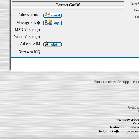
Site
Contact GaelW
Emp
Adresse e-mail:
Loi
Message Priv�:
MSN Messenger:
Yahoo Messenger:
Adresse AIM:
Num�ro ICQ:
Pour soutenir le développement du
Powered b
T
www.powerboo
Vers
Rédaction :
Ludovi
Design :
Ga�l
- Logo et te
Informations :
PowerBook
-
MacBook Pro
-
i