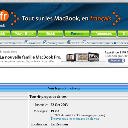
ade !
général
-
Aller au menu de la rubrique
ook
PowerBook
iBook
Forums
Annonces
Do
ste des Membres
Groupes
S'enregistrer
Profil
Se connecter pour v�rifier se
Voir le profil :: ch-vox
Tout � propos de ch-vox
Inscrit le:
22 Oct 2003
Messages:
19383
[8.76% du total / 2.33 messages par jour]
Trouver tous les messages de ch-vox
Localisation:
La Réunion