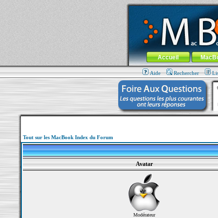
MacBook-fr.com : 100% Apple... 100% nom
Aller au contenu
-
Aller au menu 
Menu général
Accueil
MacB
Aide
Rechercher
Li
Tout sur les MacBook Index du Forum
Avatar
Modérateur