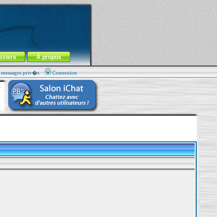
ssiers
À propos
s messages priv�s
Connexion