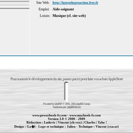
Site Web:
http://interplugreaction.free.fr
Emploi:
Aide-soignant
Loisirs:
Musique (cf. site web)
Pour soutenir le développement du site, passez par ici pour faire vos achats AppleStore
Powered by
phpBB
© 2001, 2002 phpBB Group
Traduction par :
phpBB-fr.com
www.powerbook-fr.com
-
www.macbook-fr.com
Version 3.0 © 2000 - 2009
Rédaction :
Ludovic
|
Vincent (ch-vox)
|
Charles
|
Taho !
Design :
Ga�l
- Logo et technique :
Julien
- Technique :
Vincent (ctacat)
Informations :
PowerBook
-
MacBook Pro
-
iBook
|
Maintenance Apple et Macintosh à Toulouse
|
cr�ation de sites Internet