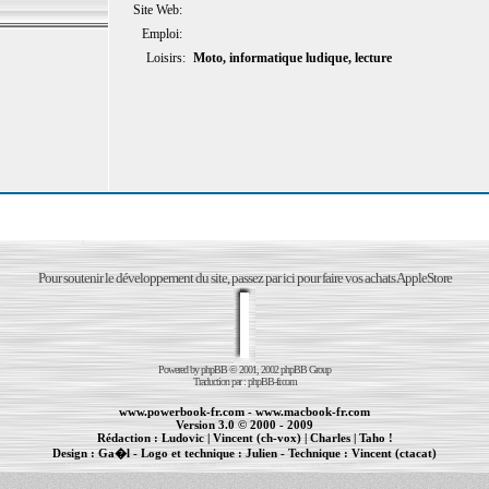
Site Web:
Emploi:
Loisirs:
Moto, informatique ludique, lecture
Pour soutenir le développement du site, passez par ici pour faire vos achats AppleStore
Powered by
phpBB
© 2001, 2002 phpBB Group
Traduction par :
phpBB-fr.com
www.powerbook-fr.com
-
www.macbook-fr.com
Version 3.0 © 2000 - 2009
Rédaction :
Ludovic
|
Vincent (ch-vox)
|
Charles
|
Taho !
Design :
Ga�l
- Logo et technique :
Julien
- Technique :
Vincent (ctacat)
Informations :
PowerBook
-
MacBook Pro
-
iBook
|
Maintenance Apple et Macintosh à Toulouse
|
cr�ation de sites Internet