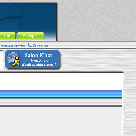
ssiers
À propos
s messages priv�s
Connexion