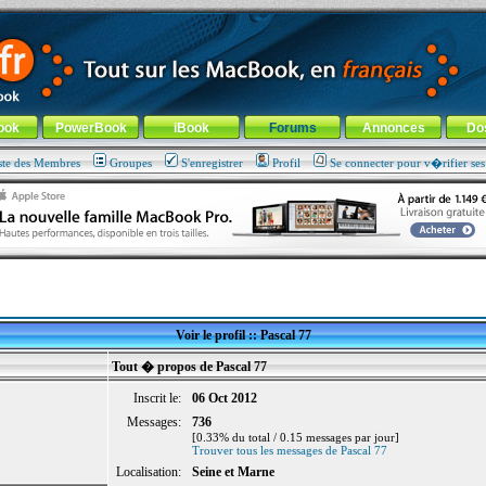
ade !
général
-
Aller au menu de la rubrique
ook
PowerBook
iBook
Forums
Annonces
Do
ste des Membres
Groupes
S'enregistrer
Profil
Se connecter pour v�rifier se
Voir le profil :: Pascal 77
Tout � propos de Pascal 77
Inscrit le:
06 Oct 2012
Messages:
736
[0.33% du total / 0.15 messages par jour]
Trouver tous les messages de Pascal 77
Localisation:
Seine et Marne