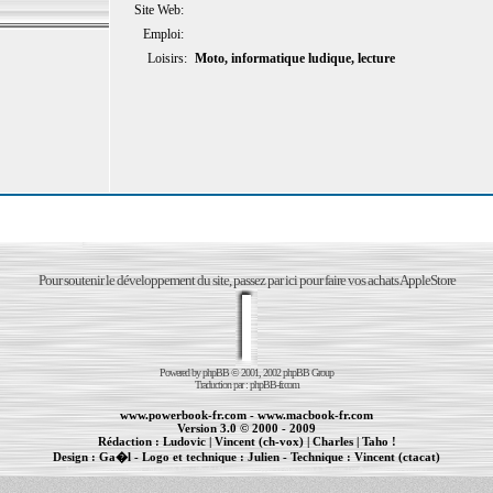
Site Web:
Emploi:
Loisirs:
Moto, informatique ludique, lecture
Pour soutenir le développement du site, passez par ici pour faire vos achats AppleStore
Powered by
phpBB
© 2001, 2002 phpBB Group
Traduction par :
phpBB-fr.com
www.powerbook-fr.com
-
www.macbook-fr.com
Version 3.0 © 2000 - 2009
Rédaction :
Ludovic
|
Vincent (ch-vox)
|
Charles
|
Taho !
Design :
Ga�l
- Logo et technique :
Julien
- Technique :
Vincent (ctacat)
Informations :
PowerBook
-
MacBook Pro
-
iBook
|
Maintenance Apple et Macintosh à Toulouse
|
cr�ation de sites Internet