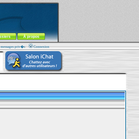
ssiers
À propos
s messages priv�s
Connexion