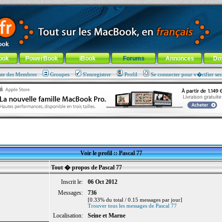
ade !
général
-
Aller au menu de la rubrique
ook
PowerBook
iBook
Forums
Annonces
Do
ste des Membres
Groupes
S'enregistrer
Profil
Se connecter pour v�rifier se
Voir le profil :: Pascal 77
Tout � propos de Pascal 77
Inscrit le:
06 Oct 2012
Messages:
736
[0.33% du total / 0.15 messages par jour]
Trouver tous les messages de Pascal 77
Localisation:
Seine et Marne