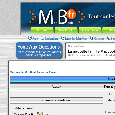
MacBook-fr.com : 100% Apple... 100% nomade !
Aller au contenu
-
Aller au menu général
-
Aller au menu de la
Menu général
Accueil
MacBook
PowerBook
iBo
Aide
Rechercher
Liste des Membres
Groupes
S'e
Tout sur les MacBook Index du Forum
Voir 
Avatar
Tout � 
Inscr
Contact caramelmou
Messa
Adresse e-mail:
Localisa
Message Priv�: