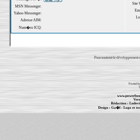
Site
MSN Messenger:
Emp
Yahoo Messenger:
Loi
Adresse AIM:
Num�ro ICQ:
Pour soutenir le développement du
Powered b
T
www.powerboo
Vers
Rédaction :
Ludovi
Design :
Ga�l
- Logo et te
Informations :
PowerBook
-
MacBook Pro
-
i