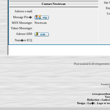
Site
Contact Newirwan
Emp
Adresse e-mail:
Loi
Message Priv�:
MSN Messenger:
Newirwan
Yahoo Messenger:
Adresse AIM:
Num�ro ICQ:
Pour soutenir le développement du
Powered b
T
www.powerboo
Vers
Rédaction :
Ludovi
Design :
Ga�l
- Logo et te
Informations :
PowerBook
-
MacBook Pro
-
i