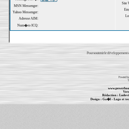
Site
MSN Messenger:
Emp
Yahoo Messenger:
Loi
Adresse AIM:
Num�ro ICQ:
Pour soutenir le développement du
Powered b
T
www.powerboo
Vers
Rédaction :
Ludovi
Design :
Ga�l
- Logo et te
Informations :
PowerBook
-
MacBook Pro
-
i