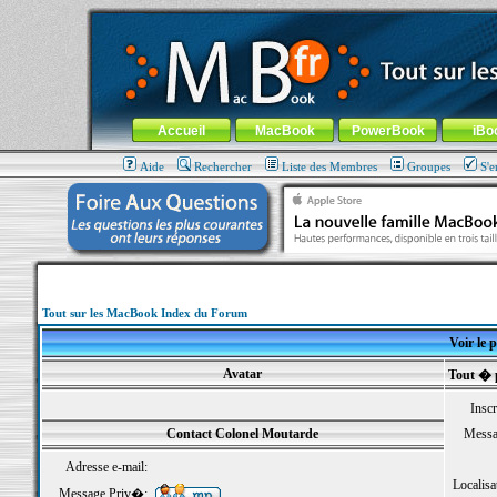
MacBook-fr.com : 100% Apple... 100% nomade !
Aller au contenu
-
Aller au menu général
-
Aller au menu de la
Menu général
Accueil
MacBook
PowerBook
iBo
Aide
Rechercher
Liste des Membres
Groupes
S'e
Tout sur les MacBook Index du Forum
Voir le 
Avatar
Tout � 
Inscr
Contact Colonel Moutarde
Messa
Adresse e-mail:
Localisa
Message Priv�: