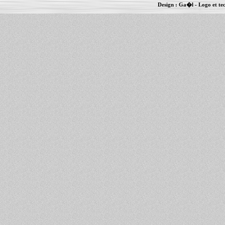
Design :
Ga�l
- Logo et te
Informations :
PowerBook
-
MacBook Pro
-
i