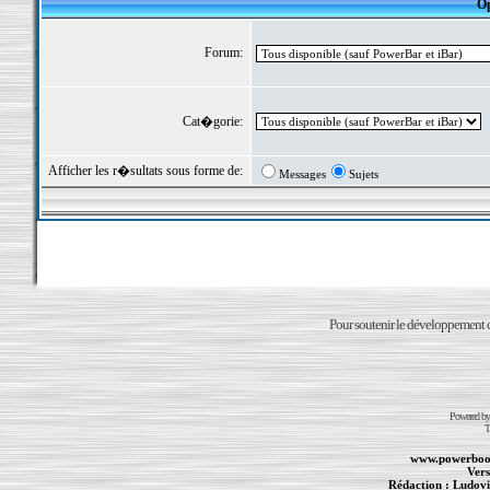
Op
Forum:
Cat�gorie:
Afficher les r�sultats sous forme de:
Messages
Sujets
Pour soutenir le développement du
Powered b
T
www.powerboo
Vers
Rédaction :
Ludovi