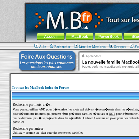
MacBook-fr.com : 100% Apple... 100% nomade !
Aller au contenu
-
Aller au menu général
-
Aller au menu de la
Menu général
Accueil
MacBook
PowerBook
iBo
Aide
Rechercher
Liste des Membres
Groupes
S'e
Tout sur les MacBook Index du Forum
Recherche par mots-cl�s:
Vous pouvez utiliser
AND
pour d�terminer les mots qui doivent �tre pr�sents dans les r�sultats
pour d�terminer les mots qui peuvent �tre pr�sents dans les r�sultats et
NOT
pour d�terminer l
qui ne devraient pas �tre pr�sents dans les r�sultats. Utilisez * comme un joker pour des recherch
partielles
Recherche par auteur:
Utilisez * comme un joker pour des recherches partielles