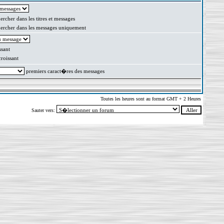
rcher dans les titres et messages
rcher dans les messages uniquement
sant
oissant
premiers caract�res des messages
Toutes les heures sont au format GMT + 2 Heures
Sauter vers: