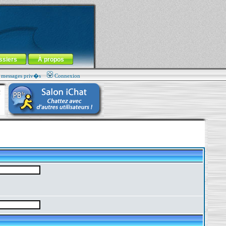
ssiers
À propos
s messages priv�s
Connexion