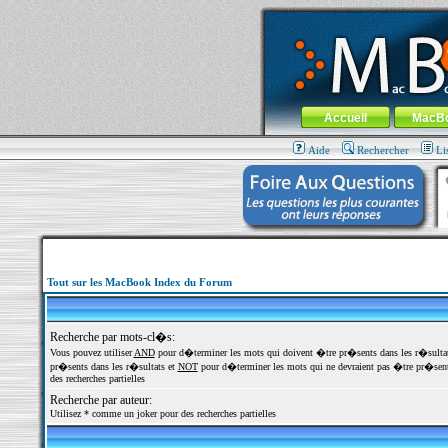
MacBook-fr.com : 100% Apple... 100% nom
Aller au contenu
-
Aller au menu 
Menu général
Accueil
MacB
Aide
Rechercher
Li
Tout sur les MacBook Index du Forum
Recherche par mots-cl�s:
Vous pouvez utiliser
AND
pour d�terminer les mots qui doivent �tre pr�sents dans les r�sulta
pr�sents dans les r�sultats et
NOT
pour d�terminer les mots qui ne devraient pas �tre pr�sents
des recherches partielles
Recherche par auteur:
Utilisez * comme un joker pour des recherches partielles