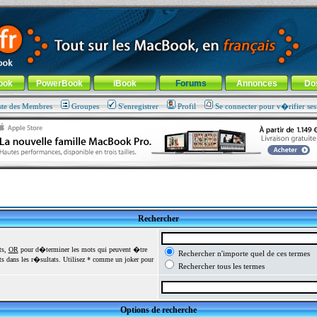
ade !
général
-
Aller au menu de la rubrique
ook
PowerBook
iBook
Forums
Annonces
Do
ste des Membres
Groupes
S'enregistrer
Profil
Se connecter pour v�rifier se
Rechercher
ts,
OR
pour d�terminer les mots qui peuvent �tre
Rechercher n'importe quel de ces termes
 dans les r�sultats. Utilisez * comme un joker pour
Rechercher tous les termes
Options de recherche