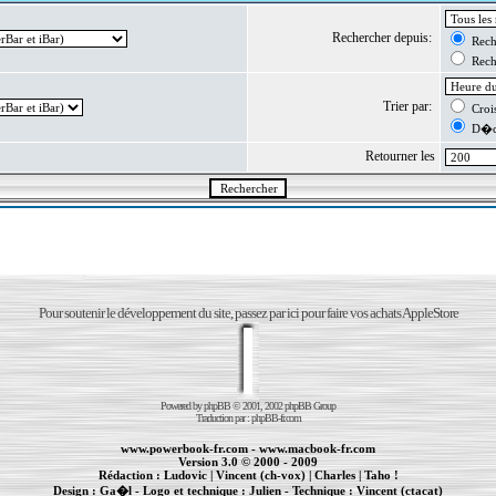
Rechercher depuis:
Reche
Reche
Trier par:
Crois
D�cr
Retourner les
Pour soutenir le développement du site, passez par ici pour faire vos achats AppleStore
Powered by
phpBB
© 2001, 2002 phpBB Group
Traduction par :
phpBB-fr.com
www.powerbook-fr.com
-
www.macbook-fr.com
Version 3.0 © 2000 - 2009
Rédaction :
Ludovic
|
Vincent (ch-vox)
|
Charles
|
Taho !
Design :
Ga�l
- Logo et technique :
Julien
- Technique :
Vincent (ctacat)