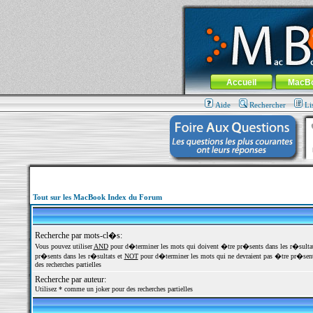
MacBook-fr.com : 100% Apple... 100% nom
Aller au contenu
-
Aller au menu 
Menu général
Accueil
MacB
Aide
Rechercher
Li
Tout sur les MacBook Index du Forum
Recherche par mots-cl�s:
Vous pouvez utiliser
AND
pour d�terminer les mots qui doivent �tre pr�sents dans les r�sulta
pr�sents dans les r�sultats et
NOT
pour d�terminer les mots qui ne devraient pas �tre pr�sents
des recherches partielles
Recherche par auteur:
Utilisez * comme un joker pour des recherches partielles