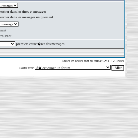
rcher dans les titres et messages
rcher dans les messages uniquement
sant
oissant
premiers caract�res des messages
Toutes les heures sont au format GMT + 2 Heures
Sauter vers: