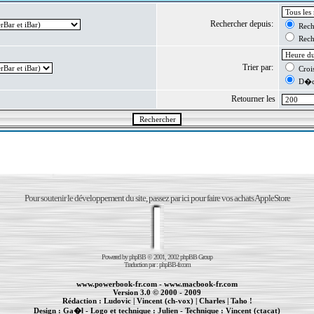
Rechercher depuis:
Reche
Reche
Trier par:
Crois
D�cr
Retourner les
Pour soutenir le développement du site, passez par ici pour faire vos achats AppleStore
Powered by
phpBB
© 2001, 2002 phpBB Group
Traduction par :
phpBB-fr.com
www.powerbook-fr.com
-
www.macbook-fr.com
Version 3.0 © 2000 - 2009
Rédaction :
Ludovic
|
Vincent (ch-vox)
|
Charles
|
Taho !
Design :
Ga�l
- Logo et technique :
Julien
- Technique :
Vincent (ctacat)