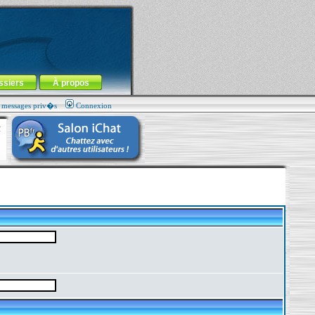
ssiers
À propos
s messages priv�s
Connexion