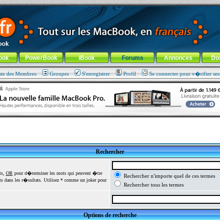
ade !
général
-
Aller au menu de la rubrique
ook
PowerBook
iBook
Forums
Annonces
Do
ste des Membres
Groupes
S'enregistrer
Profil
Se connecter pour v�rifier se
Rechercher
ts,
OR
pour d�terminer les mots qui peuvent �tre
Rechercher n'importe quel de ces termes
 dans les r�sultats. Utilisez * comme un joker pour
Rechercher tous les termes
Options de recherche