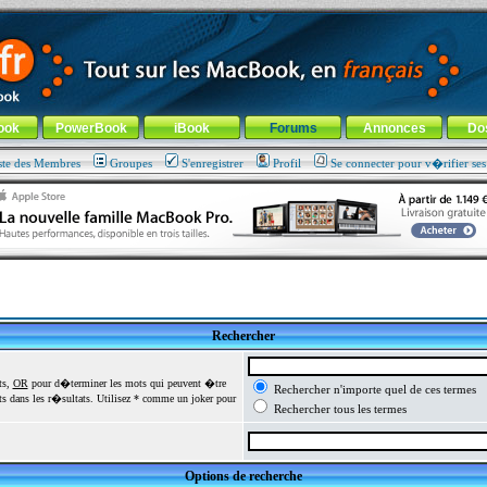
ade !
général
-
Aller au menu de la rubrique
ook
PowerBook
iBook
Forums
Annonces
Do
ste des Membres
Groupes
S'enregistrer
Profil
Se connecter pour v�rifier se
Rechercher
ts,
OR
pour d�terminer les mots qui peuvent �tre
Rechercher n'importe quel de ces termes
 dans les r�sultats. Utilisez * comme un joker pour
Rechercher tous les termes
Options de recherche