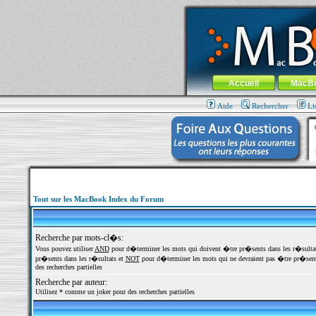
MacBook-fr.com : 100% Apple... 100% nom
Aller au contenu
-
Aller au menu 
Menu général
Accueil
MacB
Aide
Rechercher
Li
Tout sur les MacBook Index du Forum
Recherche par mots-cl�s:
Vous pouvez utiliser
AND
pour d�terminer les mots qui doivent �tre pr�sents dans les r�sulta
pr�sents dans les r�sultats et
NOT
pour d�terminer les mots qui ne devraient pas �tre pr�sents
des recherches partielles
Recherche par auteur:
Utilisez * comme un joker pour des recherches partielles