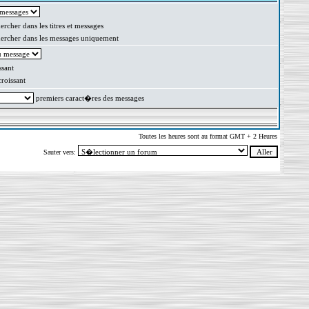
rcher dans les titres et messages
rcher dans les messages uniquement
sant
oissant
premiers caract�res des messages
Toutes les heures sont au format GMT + 2 Heures
Sauter vers: