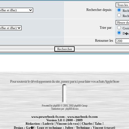
Rechercher depuis:
Reche
Reche
Trier par:
Crois
D�cr
Retourner les
Pour soutenir le développement du site, passez par ici pour faire vos achats AppleStore
Powered by
phpBB
© 2001, 2002 phpBB Group
Traduction par :
phpBB-fr.com
www.powerbook-fr.com
-
www.macbook-fr.com
Version 3.0 © 2000 - 2009
Rédaction :
Ludovic
|
Vincent (ch-vox)
|
Charles
|
Taho !
Design :
Ga�l
- Logo et technique :
Julien
- Technique :
Vincent (ctacat)