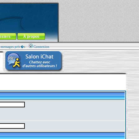
ssiers
À propos
s messages priv�s
Connexion