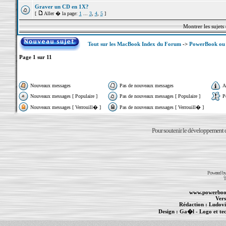
Graver un CD en 1X?
[
Aller � la page:
1
...
3
,
4
,
5
]
Montrer les sujets
Tout sur les MacBook Index du Forum
->
PowerBook ou 
Page
1
sur
11
Nouveaux messages
Pas de nouveaux messages
A
Nouveaux messages [ Populaire ]
Pas de nouveaux messages [ Populaire ]
P
Nouveaux messages [ Verrouill� ]
Pas de nouveaux messages [ Verrouill� ]
Pour soutenir le développement du
Powered b
T
www.powerboo
Vers
Rédaction :
Ludovi
Design :
Ga�l
- Logo et te
Informations :
PowerBook
-
MacBook Pro
-
i