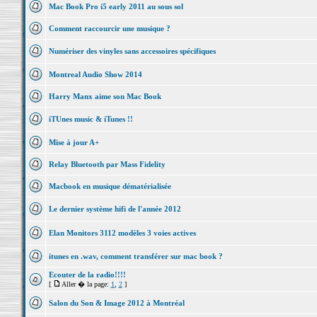
Mac Book Pro i5 early 2011 au sous sol
Comment raccourcir une musique ?
Numériser des vinyles sans accessoires spécifiques
Montreal Audio Show 2014
Harry Manx aime son Mac Book
iTUnes music & iTunes !!
Mise à jour A+
Relay Bluetooth par Mass Fidelity
Macbook en musique dématérialisée
Le dernier système hifi de l'année 2012
Elan Monitors 3112 modèles 3 voies actives
itunes en .wav, comment transférer sur mac book ?
Ecouter de la radio!!!!
[
Aller � la page:
1
,
2
]
Salon du Son & Image 2012 à Montréal