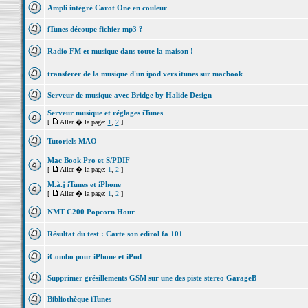
Ampli intégré Carot One en couleur
iTunes découpe fichier mp3 ?
Radio FM et musique dans toute la maison !
transferer de la musique d'un ipod vers itunes sur macbook
Serveur de musique avec Bridge by Halide Design
Serveur musique et réglages iTunes
[
Aller � la page:
1
,
2
]
Tutoriels MAO
Mac Book Pro et S/PDIF
[
Aller � la page:
1
,
2
]
M.à.j iTunes et iPhone
[
Aller � la page:
1
,
2
]
NMT C200 Popcorn Hour
Résultat du test : Carte son edirol fa 101
iCombo pour iPhone et iPod
Supprimer grésillements GSM sur une des piste stereo GarageB
Bibliothèque iTunes