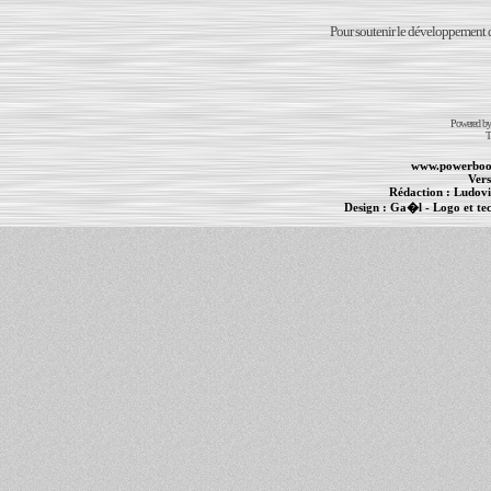
Pour soutenir le développement du
Powered b
T
www.powerboo
Vers
Rédaction :
Ludovi
Design :
Ga�l
- Logo et te
Informations :
PowerBook
-
MacBook Pro
-
i