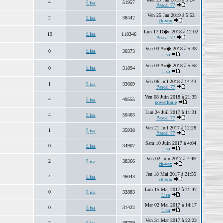
4
Lisa
51957
Pascal 77
Ven 25 Jan 2019 à 5:52
2
Lisa
38442
ch-vox
Lun 17 D�c 2018 à 12:02
Lisa
19
118346
Pascal 77
Ven 03 Ao� 2018 à 5:38
Lisa
0
30373
Lisa
Ven 03 Ao� 2018 à 5:58
Lisa
0
31894
Lisa
Ven 06 Juil 2018 à 14:43
1
Lisa
33669
Pascal 77
Ven 08 Juin 2018 à 21:35
4
Lisa
49555
powerfoule
Lun 24 Juil 2017 à 11:31
4
Lisa
50463
Pascal 77
Ven 21 Juil 2017 à 12:28
1
Lisa
35938
Pascal 77
Sam 10 Juin 2017 à 4:04
0
Lisa
34907
Lisa
Ven 02 Juin 2017 à 7:49
2
Lisa
38366
ch-vox
Jeu 18 Mai 2017 à 21:55
4
Lisa
46043
ch-vox
Lun 15 Mai 2017 à 21:47
0
Lisa
32883
Lisa
Mar 02 Mai 2017 à 14:17
0
Lisa
31422
Lisa
Ven 31 Mar 2017 à 22:23
2
38759