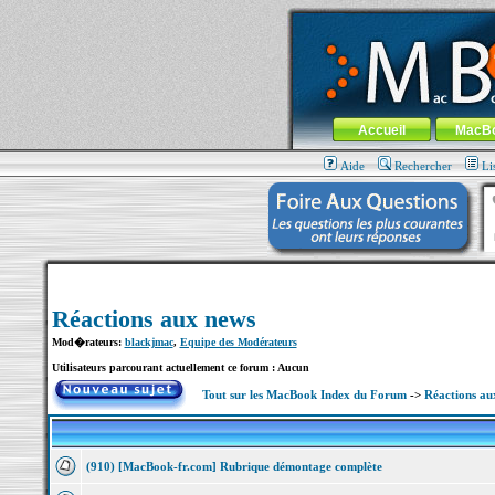
MacBook-fr.com : 100% Apple... 100% nom
Aller au contenu
-
Aller au menu 
Menu général
Accueil
MacB
Aide
Rechercher
Li
Réactions aux news
Mod�rateurs:
blackjmac
,
Equipe des Modérateurs
Utilisateurs parcourant actuellement ce forum : Aucun
Tout sur les MacBook Index du Forum
->
Réactions au
(910) [MacBook-fr.com] Rubrique démontage complète