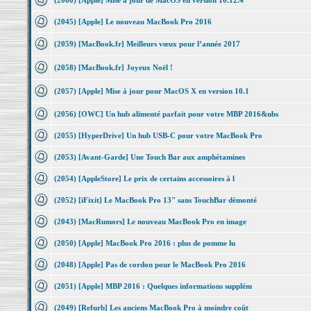
(2060) [Apple] Mise à jour de MacOS en version 10.12.4
(2045) [Apple] Le nouveau MacBook Pro 2016
(2059) [MacBook.fr] Meilleurs vœux pour l’année 2017
(2058) [MacBook.fr] Joyeux Noël !
(2057) [Apple] Mise à jour pour MacOS X en version 10.1
(2056) [OWC] Un hub alimenté parfait pour votre MBP 2016&nbs
(2055) [HyperDrive] Un hub USB-C pour votre MacBook Pro
(2053) [Avant-Garde] Une Touch Bar aux amphétamines
(2054) [AppleStore] Le prix de certains accessoires à l
(2052) [iFixit] Le MacBook Pro 13" sans TouchBar démonté
(2043) [MacRumors] Le nouveau MacBook Pro en image
(2050) [Apple] MacBook Pro 2016 : plus de pomme lu
(2048) [Apple] Pas de cordon pour le MacBook Pro 2016
(2051) [Apple] MBP 2016 : Quelques informations supplém
(2049) [Refurb] Les anciens MacBook Pro à moindre coût