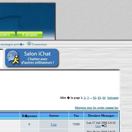
ssiers
À propos
s messages priv�s
Connexion
Aller � la page
1
,
2
,
3
...
62
,
63
,
64
Suivante
Marquez tous les sujets comme lus
Auteur
Vus
Derniers Messages
R�ponses
Lun 17 Juil 2006 à 6:33
0
Lisa
72395
Lisa
Mar 29 Jan 2019 à 9:24