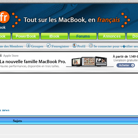
ade !
général
-
Aller au menu de la rubrique
ook
PowerBook
iBook
Forums
Annonces
Do
ste des Membres
Groupes
S'enregistrer
Profil
Se connecter pour v�rifier se
x news
Sujets