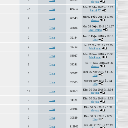
Lisa
ch-vox
Mer 22 Mar 2017 à 10:12
17
Lisa
101710
Pascal 77
Jeu 02 F�v 2017 à 17:09
Lisa
7
60543
ch-vox
Mer 28 D�c 2016 à 21:27
Lisa
3
38886
love_leeloo
Jeu 15 D�c 2016 à 10:13
Lisa
0
32144
Lisa
Jeu 17 Nov 2016 à 22:39
6
Lisa
48713
blackjmac
Mer 16 Nov 2016 à 15:35
7
Lisa
53027
blackjmac
Dim 13 Nov 2016 à 3:56
2
Lisa
33241
ch-vox
Dim 06 Nov 2016 à 11:37
0
Lisa
30937
Lisa
Mer 02 Nov 2016 à 7:51
0
Lisa
29505
Lisa
Dim 30 Oct 2016 à 16:34
11
Lisa
60059
ch-vox
Dim 30 Oct 2016 à 16:32
5
Lisa
41121
ch-vox
Dim 30 Oct 2016 à 2:32
4
Lisa
37936
ch-vox
Dim 30 Oct 2016 à 0:22
0
Lisa
30529
Lisa
Ven 28 Oct 2016 à 17:49
4
Lisa
112802