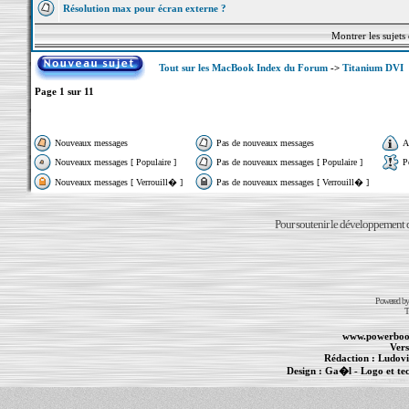
Résolution max pour écran externe ?
Montrer les sujets
Tout sur les MacBook Index du Forum
->
Titanium DVI
Page
1
sur
11
Nouveaux messages
Pas de nouveaux messages
A
Nouveaux messages [ Populaire ]
Pas de nouveaux messages [ Populaire ]
P
Nouveaux messages [ Verrouill� ]
Pas de nouveaux messages [ Verrouill� ]
Pour soutenir le développement du
Powered b
T
www.powerboo
Vers
Rédaction :
Ludovi
Design :
Ga�l
- Logo et te
Informations :
PowerBook
-
MacBook Pro
-
i