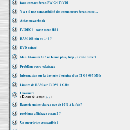
faux contact écran PW G4 Ti VDI
Y-a-t-il une compatibilité des connecteurs écran entre ...
Achat powerbook
[VIDEO] - carte mère HS ?
RAM 168 pin ou 144 ?
DVD coincé
Mon Titanium 867 ne ferme plus , help , il reste ouvert
Problème retro eclairage
Information sur la batterie d'origine d'un TI G4 667 MHz
Limites de RAM sur Ti DVI-1 GHz
Charnière
[
Aller � la page:
1
,
2
]
Batterie qui ne charge que de 10% à la fois?
probleme affichage ecran 3 ?
Un superdrive compatible ?