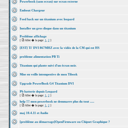
Powerbook (sans ecran) sur ecran externe
Embout Chargeur
Feed back sur un titanium avec leopard
Installer un gros disque dans un titanium
Problème affichage
[
Aller � la page:
1
,
2
]
[EST] Ti' DVI 867MHZ avec la vidéo de la CM qui est HS
probleme alimentation PB Ti
Titanium qui plante suivi d'un écran noir.
Mise en veille intempestive de mon Tibook
Upgrade PowerBook G4 Titanium DVI
Pb batterie depuis Leopard
[
Aller � la page:
1
,
2
]
help !!! mon powerbook ne demmarre plus du tout .....
[
Aller � la page:
1
,
2
]
maj 10.4.11 et Audio
[problème au démarrage]OpenFirmware ou Chipset Graphique ?