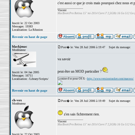
c'est aussi ce que je crois mais pourquoi chez nous et p
_________________
Vincent
MacBook Pro Retina 15" mi-2014 Core i7 2,5GHz 16 Go 512 Go
Inscrit le: 22 Oct 2003
Messages: 19383
Localisation: La Réunion
Revenir en haut de page
blackjmac
Post� le: Ven 28 Juil 2006 à 19:47
Sujet du message:
Modérateur
va savoir
peut-être un MOD particulier ?
Inscrit le: 04 Jan 2005
Messages: 16711
_________________
Localisation: /Library/Scripts/
La mine d'or pour OS X -
http://www.versiontracker.com/macosx/
Revenir en haut de page
ch-vox
Post� le: Ven 28 Juil 2006 à 19:49
Sujet du message:
Modérateur
z'en sais fichtrement rien.
_________________
Vincent
MacBook Pro Retina 15" mi-2014 Core i7 2,5GHz 16 Go 512 Go
Inscrit le: 22 Oct 2003