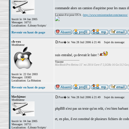
commande alors un camion d'aspirine pour les maux d
_________________
La mine d'or pour OS X -
http://www.versiontracker.com/macosx/
Inscrit le: 04 Jan 2005
Messages: 16711
Localisation: /Library/Scripts/
Revenir en haut de page
ch-vox
Post� le: Ven 28 Juil 2006 à 21:46
Sujet du message:
Modérateur
suis entraîné, ça devrait le faire !
_________________
Vincent
MacBook Pro Retina 15" mi-2014 Core i7 2,5GHz 16 Go 512 Go
Inscrit le: 22 Oct 2003
Messages: 19383
Localisation: La Réunion
Revenir en haut de page
blackjmac
Post� le: Ven 28 Juil 2006 à 21:49
Sujet du message:
Modérateur
phpBB n'est pas un texte qu'on relit, c'est bien barbant
et, en plus, il est constitué de plusieurs fichiers de code
Inscrit le: 04 Jan 2005
Messages: 16711
Localisation: /Library/Scripts/