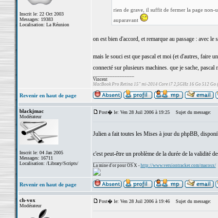
rien de grave, il suffit de fermer la page non
Inscrit le: 22 Oct 2003
Messages: 19383
auparavant
Localisation: La Réunion
on est bien d'accord, et remarque au passage : avec le 
mais le souci est que pascal et moi (et d'autres, faire
connecté sur plusieurs machines. que je sache, pascal 
_________________
Vincent
MacBook Pro Retina 15" mi-2014 Core i7 2,5GHz 16 Go 512 Go
Revenir en haut de page
blackjmac
Post� le: Ven 28 Juil 2006 à 19:25
Sujet du message:
Modérateur
Julien a fait toutes les Mises à jour du phpBB, disponi
Inscrit le: 04 Jan 2005
c'est peut-être un problème de la durée de la validité d
Messages: 16711
_________________
Localisation: /Library/Scripts/
La mine d'or pour OS X -
http://www.versiontracker.com/macosx/
Revenir en haut de page
ch-vox
Post� le: Ven 28 Juil 2006 à 19:46
Sujet du message:
Modérateur