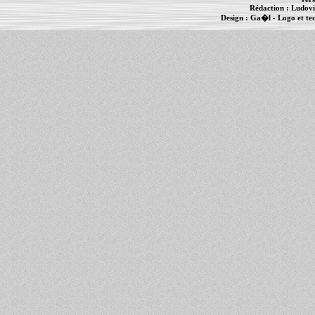
Rédaction :
Ludovi
Design :
Ga�l
- Logo et te
Informations :
PowerBook
-
MacBook Pro
-
i