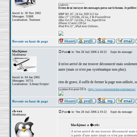
_________________
Ludovic
Evitez de m'envoyer des messages perso sur le forum. Je préfère 
Inscrit le: 30 Nov 2002
MBP M1 16", 16 Go, SSD 512 Go
Messages: 31868
iMac 27" 2,9 GHz, 16 Go, 3 To FusionDrive
Localisation: Toulouse
iMac G4 24" 1,6 Ghz, 1 Go, SuperDrive
iPhone 12 mini 128 Go
iPad Pro 11", iPad mini Cellular...
Revenir en haut de page
blackjmac
Post� le: Ven 28 Juil 2006 à 18:22
Sujet du message:
Modérateur
il m'est arrivé de me trouver déconnecté mais seulement
autre (mais ce n'est pas systématique non plus).
Inscrit le: 04 Jan 2005
Messages: 16711
rien de grave, il suffit de fermer la page non-utilisée
Localisation: /Library/Scripts/
_________________
La mine d'or pour OS X -
http://www.versiontracker.com/macosx/
Revenir en haut de page
ch-vox
Post� le: Ven 28 Juil 2006 à 19:22
Sujet du message:
Modérateur
blackjmac a �crit:
il m'est arrivé de me trouver déconnecté mais 
à partir d'une autre (mais ce n'est pas systémat