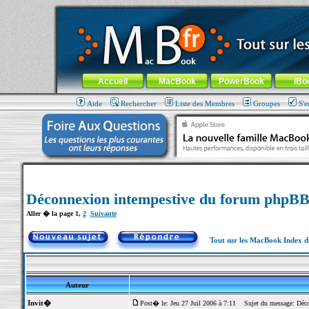
MacBook-fr.com : 100% Apple... 100% nomade !
Aller au contenu
-
Aller au menu général
-
Aller au menu de la
Menu général
Accueil
MacBook
PowerBook
iBo
Aide
Rechercher
Liste des Membres
Groupes
S'e
Déconnexion intempestive du forum phpBB.
Aller � la page
1
,
2
Suivante
Tout sur les MacBook Index 
Auteur
Invit�
Post� le: Jeu 27 Juil 2006 à 7:11
Sujet du message: Déco