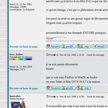
zarrebi mais ça m'arrive et en effet, il n'y a que sur d
Inscrit le: 22 Oct 2003
Messages: 19383
Localisation: La Réunion
ce qui est étrange, c'est que ce phénomène devrait arrive
l'an passé on avait eu une grosse vague de déconnexion
fréquent mais ça arrive toujours.
personnellement je me demande ENCORE pourquoi..
_________________
Vincent
MacBook Pro Retina 15" mi-2014 Core i7 2,5GHz 16 Go 512 Go
Revenir en haut de page
love_leeloo
Post� le: Ven 28 Juil 2006 à 14:58
Sujet du message:
PowerBook G3 Bronze
je ne suis jamais déconnecté
Inscrit le: 11 Mar 2004
bizarre
Messages: 5473
que ce soit sous FireFox et Win2K au boulot
ou sous Safari et Mac OS X 10.4.7 à la maison
Revenir en haut de page
lpascalon
Post� le: Ven 28 Juil 2006 à 15:00
Sujet du message:
Administrateur
Il est possible que suite à une mise à jour du forum ca 