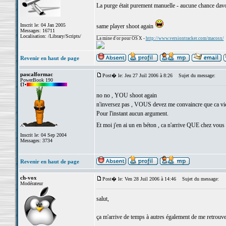
La purge était purement manuelle - aucune chance davoi
Inscrit le: 04 Jan 2005
same player shoot again
Messages: 16711
_________________
Localisation: /Library/Scripts/
La mine d'or pour OS X -
http://www.versiontracker.com/macosx/
Revenir en haut de page
pascalformac
Post� le: Jeu 27 Juil 2006 à 8:26
Sujet du message:
PowerBook 190
no no , YOU shoot again
n'inversez pas , VOUS devez me convaincre que ca vie
Pour l'instant aucun argument.
Et moi j'en ai un en béton , ca n'arrive QUE chez vous
Inscrit le: 04 Sep 2004
Messages: 3734
Revenir en haut de page
ch-vox
Post� le: Ven 28 Juil 2006 à 14:46
Sujet du message:
Modérateur
salut,
ça m'arrive de temps à autres également de me retrouver