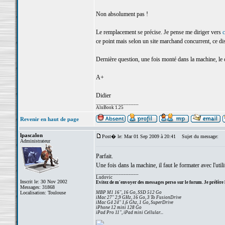
Non absolument pas !
Le remplacement se précise. Je pense me diriger vers
c
ce point mais selon un site marchand concurrent, ce dis
Dernière question, une fois monté dans la machine, le 
A+
Didier
_________________
AluBook 1.25
Revenir en haut de page
lpascalon
Post� le: Mar 01 Sep 2009 à 20:41
Sujet du message:
Administrateur
Parfait.
Une fois dans la machine, il faut le formater avec l'util
_________________
Ludovic
Inscrit le: 30 Nov 2002
Evitez de m'envoyer des messages perso sur le forum. Je préfère 
Messages: 31868
Localisation: Toulouse
MBP M1 16", 16 Go, SSD 512 Go
iMac 27" 2,9 GHz, 16 Go, 3 To FusionDrive
iMac G4 24" 1,6 Ghz, 1 Go, SuperDrive
iPhone 12 mini 128 Go
iPad Pro 11", iPad mini Cellular...