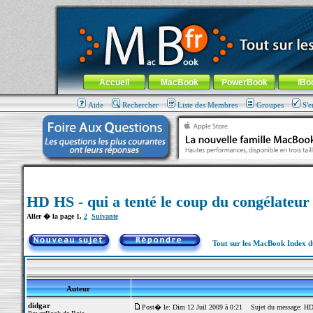
MacBook-fr.com : 100% Apple... 100% nomade !
Aller au contenu
-
Aller au menu général
-
Aller au menu de la
Menu général
Accueil
MacBook
PowerBook
iBo
Aide
Rechercher
Liste des Membres
Groupes
S'e
HD HS - qui a tenté le coup du congélateur
Aller � la page
1
,
2
Suivante
Tout sur les MacBook Index 
Auteur
didgar
Post� le: Dim 12 Juil 2009 à 0:21
Sujet du message: HD H