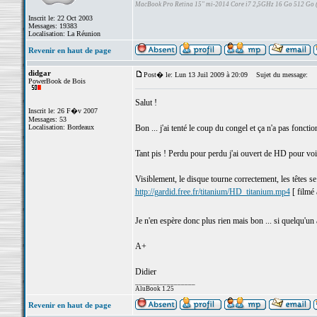
MacBook Pro Retina 15" mi-2014 Core i7 2,5GHz 16 Go 512 Go
Inscrit le: 22 Oct 2003
Messages: 19383
Localisation: La Réunion
Revenir en haut de page
didgar
Post� le: Lun 13 Juil 2009 à 20:09
Sujet du message:
PowerBook de Bois
Salut !
Inscrit le: 26 F�v 2007
Messages: 53
Localisation: Bordeaux
Bon ... j'ai tenté le coup du congel et ça n'a pas fonctio
Tant pis ! Perdu pour perdu j'ai ouvert de HD pour vo
Visiblement, le disque tourne correctement, les têtes se
http://gardid.free.fr/titanium/HD_titanium.mp4
[ filmé 
Je n'en espère donc plus rien mais bon ... si quelqu'un
A+
Didier
_________________
AluBook 1.25
Revenir en haut de page