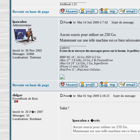
_________________
AluBook 1.25
Revenir en haut de page
lpascalon
Post� le: Mar 14 Juil 2009 à 7:42
Sujet du message:
Administrateur
Aucun soucis pour utiliser un 250 Go.
Maintenant sur une telle machine est-ce bien nécessair
_________________
Ludovic
Inscrit le: 30 Nov 2002
Evitez de m'envoyer des messages perso sur le forum. Je préfère 
Messages: 31868
Localisation: Toulouse
MBP M1 16", 16 Go, SSD 512 Go
iMac 27" 2,9 GHz, 16 Go, 3 To FusionDrive
iMac G4 24" 1,6 Ghz, 1 Go, SuperDrive
iPhone 12 mini 128 Go
iPad Pro 11", iPad mini Cellular...
Revenir en haut de page
didgar
Post� le: Mar 01 Sep 2009 à 18:23
Sujet du message:
PowerBook de Bois
Salut !
Inscrit le: 26 F�v 2007
Messages: 53
Localisation: Bordeaux
lpascalon a �crit:
Aucun soucis pour utiliser un 250 Go.
Maintenant sur une telle machine est-ce bien n