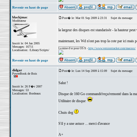
Revenir en haut de page
blackjmac
Post� le: Mar 01 Sep 2009 à 23:31
Sujet du message:
Modérateur
la largeur des disques est standarisée - la hauteur peut 
maintenant, les Wd n'ont pas trop la cote par ici mais
Inscrit le: 04 Jan 2005
_________________
Messages: 16711
La mine d'or pour OS X -
http://www.versiontracker.com/macosx/
Localisation: /Library/Scripts/
Revenir en haut de page
didgar
Post� le: Lun 14 Sep 2009 à 15:09
Sujet du message:
PowerBook de Bois
Salut !
Inscrit le: 26 F�v 2007
Messages: 53
Localisation: Bordeaux
Disque de 160 Go commandé/reçu/remonté dans la machi
Utilitaire de disque
Chuis deg
S'il y a une astuce ... merci d'avance
A+