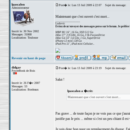
lpascalon
Post� le: Lun 13 Juil 2009 à 22:07
Sujet du message:
Administrateur
Maintenant que c'est ouvert c'est mort...
_________________
Ludovic
Evitez de m'envoyer des messages perso sur le forum. Je préfère 
Inscrit le: 30 Nov 2002
MBP M1 16", 16 Go, SSD 512 Go
Messages: 31868
iMac 27" 2,9 GHz, 16 Go, 3 To FusionDrive
Localisation: Toulouse
iMac G4 24" 1,6 Ghz, 1 Go, SuperDrive
iPhone 12 mini 128 Go
iPad Pro 11", iPad mini Cellular...
Revenir en haut de page
didgar
Post� le: Lun 13 Juil 2009 à 23:19
Sujet du message:
PowerBook de Bois
Salut !
Inscrit le: 26 F�v 2007
Messages: 53
Localisation: Bordeaux
lpascalon a �crit:
Maintenant que c'est ouvert c'est mort...
Pas grave ... de toute façon je ne vois pas ce que j'aura
justifie pas le prix ... même si c'est un peu chiant il e
Je suis donc bon pour un remplacement du disque. J'ai