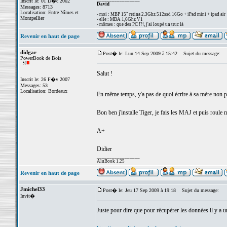
Inscrit le: 01 D�c 2002
David
Messages: 8713
Localisation: Entre Nîmes et
- moi : MBP 15" retina 2.3Ghz 512ssd 16Go + iPad mini + ipad air
Montpellier
- elle : MBA 1,6Ghz V1
- mômes : que des PC !?!, j'ai loupé un truc là
Revenir en haut de page
didgar
Post� le: Lun 14 Sep 2009 à 15:42
Sujet du message:
PowerBook de Bois
Salut !
Inscrit le: 26 F�v 2007
Messages: 53
Localisation: Bordeaux
En même temps, y'a pas de quoi écrire à sa mère non 
Bon ben j'installe Tiger, je fais les MAJ et puis roule 
A+
Didier
_________________
AluBook 1.25
Revenir en haut de page
Jmichel33
Post� le: Jeu 17 Sep 2009 à 19:18
Sujet du message:
Invit�
Juste pour dire que pour récupérer les données il y a un