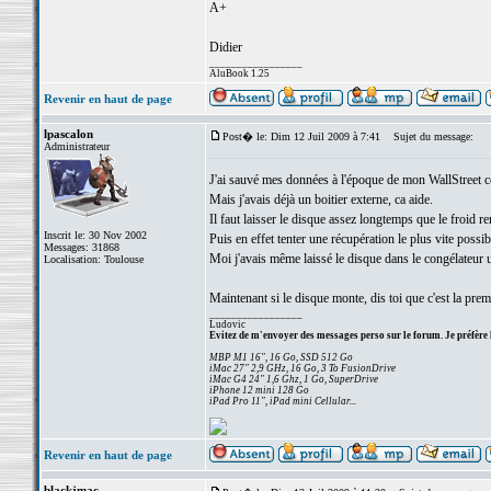
A+
Didier
_________________
AluBook 1.25
Revenir en haut de page
lpascalon
Post� le: Dim 12 Juil 2009 à 7:41
Sujet du message:
Administrateur
J'ai sauvé mes données à l'époque de mon WallStreet 
Mais j'avais déjà un boitier externe, ca aide.
Il faut laisser le disque assez longtemps que le froid r
Inscrit le: 30 Nov 2002
Puis en effet tenter une récupération le plus vite possib
Messages: 31868
Moi j'avais même laissé le disque dans le congélateur 
Localisation: Toulouse
Maintenant si le disque monte, dis toi que c'est la prem
_________________
Ludovic
Evitez de m'envoyer des messages perso sur le forum. Je préfère 
MBP M1 16", 16 Go, SSD 512 Go
iMac 27" 2,9 GHz, 16 Go, 3 To FusionDrive
iMac G4 24" 1,6 Ghz, 1 Go, SuperDrive
iPhone 12 mini 128 Go
iPad Pro 11", iPad mini Cellular...
Revenir en haut de page
blackjmac