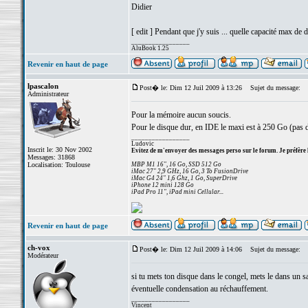
Didier
[ edit ] Pendant que j'y suis ... quelle capacité max de
_________________
AluBook 1.25
Revenir en haut de page
lpascalon
Post� le: Dim 12 Juil 2009 à 13:26
Sujet du message:
Administrateur
Pour la mémoire aucun soucis.
Pour le disque dur, en IDE le maxi est à 250 Go (pas d
_________________
Ludovic
Inscrit le: 30 Nov 2002
Evitez de m'envoyer des messages perso sur le forum. Je préfère 
Messages: 31868
Localisation: Toulouse
MBP M1 16", 16 Go, SSD 512 Go
iMac 27" 2,9 GHz, 16 Go, 3 To FusionDrive
iMac G4 24" 1,6 Ghz, 1 Go, SuperDrive
iPhone 12 mini 128 Go
iPad Pro 11", iPad mini Cellular...
Revenir en haut de page
ch-vox
Post� le: Dim 12 Juil 2009 à 14:06
Sujet du message:
Modérateur
si tu mets ton disque dans le congel, mets le dans un s
éventuelle condensation au réchauffement.
_________________
Vincent