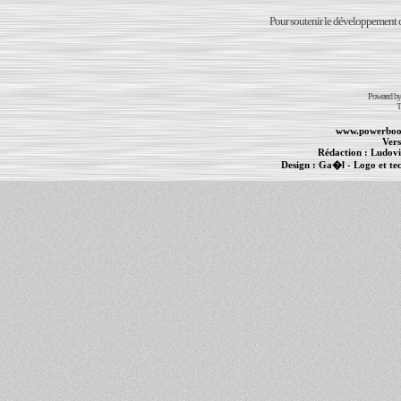
Pour soutenir le développement du
Powered b
T
www.powerboo
Vers
Rédaction :
Ludovi
Design :
Ga�l
- Logo et te
Informations :
PowerBook
-
MacBook Pro
-
i