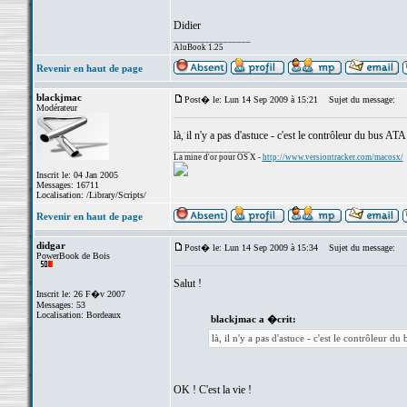
Didier
_________________
AluBook 1.25
Revenir en haut de page
blackjmac
Post� le: Lun 14 Sep 2009 à 15:21
Sujet du message:
Modérateur
là, il n'y a pas d'astuce - c'est le contrôleur du bus A
_________________
La mine d'or pour OS X -
http://www.versiontracker.com/macosx/
Inscrit le: 04 Jan 2005
Messages: 16711
Localisation: /Library/Scripts/
Revenir en haut de page
didgar
Post� le: Lun 14 Sep 2009 à 15:34
Sujet du message:
PowerBook de Bois
Salut !
Inscrit le: 26 F�v 2007
Messages: 53
Localisation: Bordeaux
blackjmac a �crit:
là, il n'y a pas d'astuce - c'est le contrôleur 
OK ! C'est la vie !