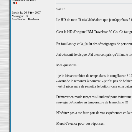
PowerBook de Bois
Salut !
Inscrit le: 26 F�v 2007
Messages: 53
Localisation: Bordeaux
Le HD de mon Ti m'a lâché alors que je m'apprêtais à 
C'est le HD d'origine IBM Travelstar 30 Go. Ca fait g
En fouillant ça et là, j'ai lu des témoignages de perso
J'ai démonté le disque. J'ai bien compris qu'il faut le m
Mes questions :
- je le laisse combien de temps dans le congélateur ? 1
- avant de le remonter à nouveau - je n'ai pas de boîtier 
- est-il nécessaire de remettre le bottom-case et la batt
Démarrer en mode target est-il indiqué pour éviter une 
sauvegarde/montée en température de la machine !!!
N'hésitez pas à me faire part de vos expériences en la m
Merci d'avance pour vos réponses.