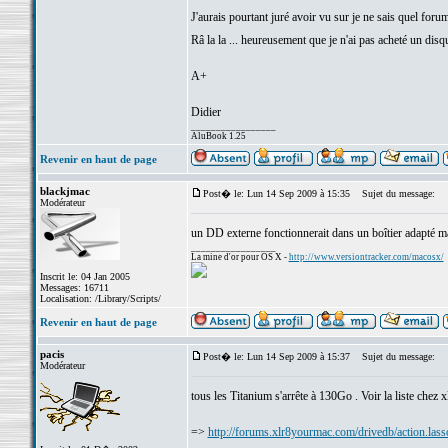
J'aurais pourtant juré avoir vu sur je ne sais quel fo
Râ la la ... heureusement que je n'ai pas acheté un di
A+
Didier
_________________
AluBook 1.25
Revenir en haut de page
blackjmac
Post� le: Lun 14 Sep 2009 à 15:35
Sujet du message:
Modérateur
un DD externe fonctionnerait dans un boîtier adapté ma
_________________
La mine d'or pour OS X -
http://www.versiontracker.com/macosx/
Inscrit le: 04 Jan 2005
Messages: 16711
Localisation: /Library/Scripts/
Revenir en haut de page
pacis
Post� le: Lun 14 Sep 2009 à 15:37
Sujet du message:
Modérateur
tous les Titanium s'arrête à 130Go . Voir la liste chez 
=>
http://forums.xlr8yourmac.com/drivedb/action.lass
_________________