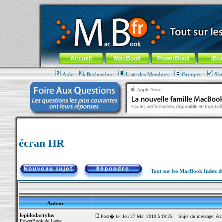
MacBook-fr.com : 100% Apple... 100% nomade !
Aller au contenu
-
Aller au menu général
-
Aller au menu de la
Menu général
Accueil
MacBook
PowerBook
iBo
Aide
Rechercher
Liste des Membres
Groupes
S'e
écran HR
Tout sur les MacBook Index 
Auteur
lepidodactylus
Post� le: Jeu 27 Mai 2010 à 19:25
Sujet du message: éc
PowerBook de Laine