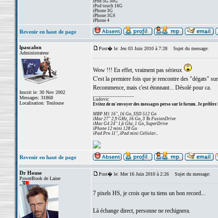
iPod 5G 30G
iPod touch 16G
iPhone 3G
iPhone 3GS
iPhone 4
Revenir en haut de page
lpascalon
Post� le: Jeu 03 Juin 2010 à 7:28
Sujet du message:
Administrateur
Wow !!! En effet, vraiment pas sérieux
C'est la premiere fois que je rencontre des "dégats" su
Recommence, mais c'est étonnant... Désolé pour ca.
Inscrit le: 30 Nov 2002
_________________
Messages: 31868
Ludovic
Localisation: Toulouse
Evitez de m'envoyer des messages perso sur le forum. Je préfère 
MBP M1 16", 16 Go, SSD 512 Go
iMac 27" 2,9 GHz, 16 Go, 3 To FusionDrive
iMac G4 24" 1,6 Ghz, 1 Go, SuperDrive
iPhone 12 mini 128 Go
iPad Pro 11", iPad mini Cellular...
Revenir en haut de page
Dr House
Post� le: Mer 16 Juin 2010 à 2:26
Sujet du message:
PowerBook de Laine
7 pixels HS, je crois que tu tiens un bon record...
Là échange direct, personne ne rechignera.
_________________