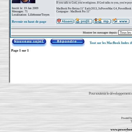
If you talk to God, you're religious. If God talks to you, you're psy
Inscrit le: 19 Jan 2009
MacBook Pro Retina 15" Early2013, 3xPowerMac G4, PowerBook
Messages: 71
Compagne : MacBook Pro 15"
Localisation: Lillebonne/Troyes
Revenir en haut de page
Montrer les messages depuis:
Tout sur les MacBook Index 
Page
1
sur
1
Pour soutenir le développement du
Powered b
T
www.powerboo