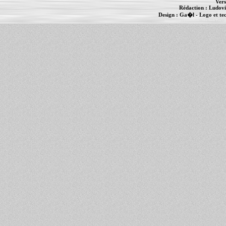
Vers
Rédaction :
Ludovi
Design :
Ga�l
- Logo et te
Informations :
PowerBook
-
MacBook Pro
-
i