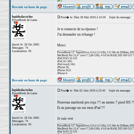
Revenir en haut de page
lepidodactylus
Post� le: Dim 30 Mai 2010 à 14:59
Sujet du message:
PowerBook de Laine
Je te remercie de ta réponse !
J'ai demander un échange !
Inscrit le: 28 Oct 2005
Merci
Messages: 74
_________________
Localisation: 95
PowerBook 12" SuperDrive, G4 à 1,5 GHz, 512 Mo de SDRam, D
MacBook Pro 15,4" core i7 2,66 GHz, 4 G0 de RAM, DD 500 GO 
iPad WiFi 32 GO
iPod 5G 30G
iPod touch 16G
iPhone 3G
iPhone 3GS
iPhone 4
Revenir en haut de page
lepidodactylus
Post� le: Mer 02 Juin 2010 à 23:43
Sujet du message:
PowerBook de Laine
Nouveau macbook pro reçu !!! au moins 7 pixel HS !!
Et au passage un sur mon iPad !!!
Inscrit le: 28 Oct 2005
Je suis vert
Messages: 74
_________________
Localisation: 95
PowerBook 12" SuperDrive, G4 à 1,5 GHz, 512 Mo de SDRam, D
MacBook Pro 15,4" core i7 2,66 GHz, 4 G0 de RAM, DD 500 GO 
iPad WiFi 32 GO