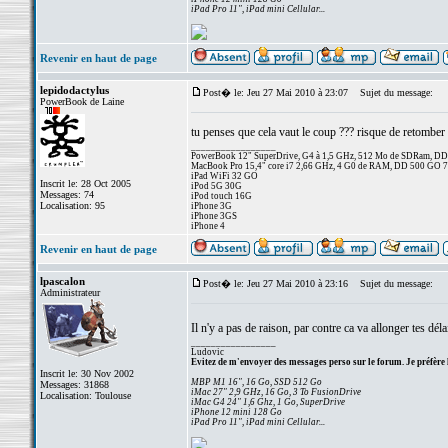
iPad Pro 11", iPad mini Cellular...
Revenir en haut de page
lepidodactylus
Post� le: Jeu 27 Mai 2010 à 23:07
Sujet du message:
PowerBook de Laine
tu penses que cela vaut le coup ??? risque de retomber s
_________________
PowerBook 12" SuperDrive, G4 à 1,5 GHz, 512 Mo de SDRam, D
MacBook Pro 15,4" core i7 2,66 GHz, 4 G0 de RAM, DD 500 GO 
iPad WiFi 32 GO
Inscrit le: 28 Oct 2005
iPod 5G 30G
Messages: 74
iPod touch 16G
Localisation: 95
iPhone 3G
iPhone 3GS
iPhone 4
Revenir en haut de page
lpascalon
Post� le: Jeu 27 Mai 2010 à 23:16
Sujet du message:
Administrateur
Il n'y a pas de raison, par contre ca va allonger tes dél
_________________
Ludovic
Evitez de m'envoyer des messages perso sur le forum. Je préfère 
Inscrit le: 30 Nov 2002
MBP M1 16", 16 Go, SSD 512 Go
Messages: 31868
iMac 27" 2,9 GHz, 16 Go, 3 To FusionDrive
Localisation: Toulouse
iMac G4 24" 1,6 Ghz, 1 Go, SuperDrive
iPhone 12 mini 128 Go
iPad Pro 11", iPad mini Cellular...