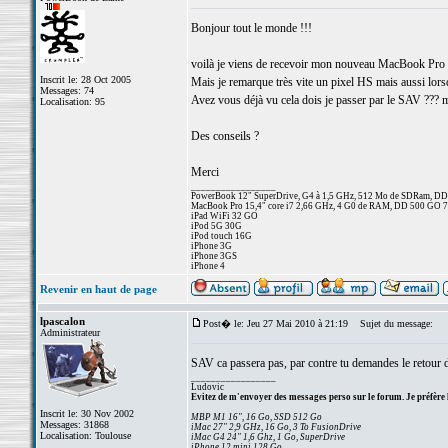
Bonjour tout le monde !!!
voilà je viens de recevoir mon nouveau MacBook Pro 
Inscrit le: 28 Oct 2005
Mais je remarque très vite un pixel HS mais aussi lorsq
Messages: 74
Avez vous déjà vu cela dois je passer par le SAV ??? m
Localisation: 95
Des conseils ?
Merci
_________________
PowerBook 12" SuperDrive, G4 à 1,5 GHz, 512 Mo de SDRam, D
MacBook Pro 15,4" core i7 2,66 GHz, 4 G0 de RAM, DD 500 GO 
iPad WiFi 32 GO
iPod 5G 30G
iPod touch 16G
iPhone 3G
iPhone 3GS
iPhone 4
Revenir en haut de page
lpascalon
Post� le: Jeu 27 Mai 2010 à 21:19
Sujet du message:
Administrateur
SAV ca passera pas, par contre tu demandes le retour du
_________________
Ludovic
Evitez de m'envoyer des messages perso sur le forum. Je préfère 
Inscrit le: 30 Nov 2002
MBP M1 16", 16 Go, SSD 512 Go
Messages: 31868
iMac 27" 2,9 GHz, 16 Go, 3 To FusionDrive
Localisation: Toulouse
iMac G4 24" 1,6 Ghz, 1 Go, SuperDrive
iPhone 12 mini 128 Go