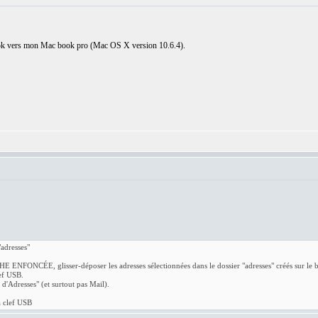
look vers mon Mac book pro (Mac OS X version 10.6.4).
"adresses"
.
ÉE, glisser-déposer les adresses sélectionnées dans le dossier "adresses" créés sur le bur
lef USB.
 d'Adresses" (et surtout pas Mail).
la clef USB