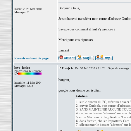
Bonjour à tous,
Inscrit le: 23 Mar 2010
Messages: 2
Je souhaiterai transférer mon carnet d'adresse Out
Savez-vous comment il faut s'y prendre ?
Merci pour vos réponses
Laurent
Revenir en haut de page
love_leeloo
Post� le: Ven 30 Juil 2010 à 11:02
Sujet du message:
PowerBook G3 Bronze
bonjour,
Inscrit le: 11 Mar 2004
Messages: 5473
google nous donne ce résultat :
Citation:
1. sur le bureau du PC, créer un dossier 
2. ouvrir Outlook, puis carnet d'adresses
3. SANS MAINTENIR AUCUNE TOUCHE ENFONC
4. copier ce dossier "adresses" sur une c
5 sur le Mac, ouvrir l'application "Carnet
6. dans Fichier, choisir Importer/v Card.
7. sélectionner le dossier "adresses" sur 