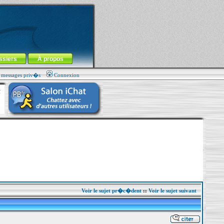
ssiers
À propos
s messages priv�s
Connexion
Voir le sujet pr�c�dent
::
Voir le sujet suivant