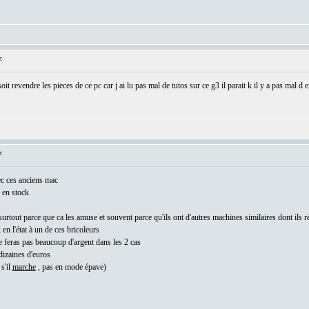
:
soit revendre les pieces de ce pc car j ai lu pas mal de tutos sur ce g3 il parait k il y a pas mal 
:
vec ces anciens mac
 en stock
urtout parce que ca les amuse et souvent parce qu'ils ont d'autres machines similaires dont ils r
 en l'état à un de ces bricoleurs
ne feras pas beaucoup d'argent dans les 2 cas
izaines d'euros
s'il
marche
, pas en mode épave)