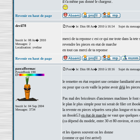
il t'a même pas donné le chargeur..
Revenir en haut de page
devil78
Post� le: Dim 08 Ao� 2010 à 16:54
Sujet du message
merci de ta reponse c est ce qui me trote dans la tete 
Inscrit le: 08 Ao� 2010
Messages: 2
revendre les pieces en etat de marche
Localisation: yveline
en tout cas merci de ta reponse
Revenir en haut de page
pascalformac
Post� le: Dim 08 Ao� 2010 à 18:16
Sujet du message
PowerBook 190
le remettre en état requiert une certaine familiarité a
ou pour que ca en vaille la peine avoir
déjà
les pieces
Pas mal des bricoleurs d'anciennes machines le font s
le plan le plus simple pour toi serait de filer cet ibook
Inscrit le: 04 Sep 2004
la revente en pieces séparées sera plus longue et tu 
Messages: 3734
un ibookG3
en état de marche
ne vaut que quelques d
(ca dépend du modele, entre 30 et 80 environ, et ceci 
et les épaves souvent on les donne
(comme ce qui t'est arrivé)