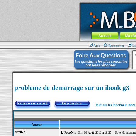
MacBook-fr.com : 100% Apple... 100% nom
Aller au contenu
-
Aller au menu 
Menu général
Accueil
MacB
Aide
Rechercher
Li
probleme de demarrage sur un ibook g3
Tout sur les MacBook Inde
Auteur
devil78
Post� le: Dim 08 Ao� 2010 à 16:27
Sujet du message: