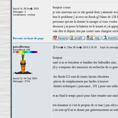
bonjour a tous
Inscrit le: 08 Ao� 2010
Messages: 2
je suis nouveau sur ce site genial donc j aimerais avo
Localisation: yveline
bon le probleme j' ai recu un ibook g3 blanc de 128 M
personne qui me la donner la sacager si vous voulez d
desosser j ai poser la batterie en le tenant et j ai ap
vais dire et depuis rien par contre sans chargeur sect
Revenir en haut de page
pascalformac
Post� le: Dim 08 Ao� 2010 à 16:50
Sujet du message
PowerBook 190
bonjour
sauf si tu es bricoleur et familier des bidouilles mac,
(il y a toujours des macusers en recherche de ce genr
-les ibook G3 sont de toutes facons obsoletes
Inscrit le: 04 Sep 2004
-pieces de remplacement pas faciles à trouver
Messages: 3734
-limites techniques ( puissance , OS ) pour une utili
et au final le temps passé pour faire renaitre une mach
ton donateur si c'est le proprio de ce mac ( pas sûr) e
( on sent qu'il ne te donne pas génereusement un ordi