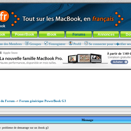
ade !
général
-
Aller au menu de la rubrique
ook
PowerBook
iBook
Forums
Annonces
Do
ste des Membres
Groupes
S'enregistrer
Profil
Se connecter pour v�rifier se
x du Forum
->
Forum générique PowerBook G3
Message
 probleme de demarrage sur un ibook g3