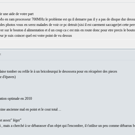
ir une aide de votre part
o en ram processeur 700MHz le probleme est qu il demarre pas il y a pas de disque dur dessus ni 
es photos vous en serez malades de voir ce pc detruit (sisi il est carement saccager)et cette per
puyer sur le bouton d alimentation et d un coup ca c est mis en route donc pour etre precis le bout
eur je suis coincer quel est votre point de vu dessus
:
 laise tomber ou refile le à un bricoleurqui le desossera pour en récupérer des pieces
e d'épaves)
sation optimale en 2010
ine ancienne mal en point et le cout total ...
st assez" léger"
 , mais a cherché à se débarasser d'un objet qui l'encombre, il t'utilise un peu comme débarras 